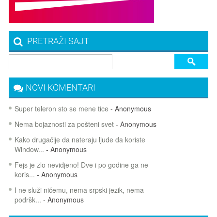
PRETRAŽI SAJT
NOVI KOMENTARI
Super teleron sto se mene tice
- Anonymous
Nema bojaznosti za pošteni svet
- Anonymous
Kako drugačije da nateraju ljude da koriste
Window...
- Anonymous
Fejs je zlo nevidjeno! Dve i po godine ga ne
koris...
- Anonymous
I ne služi ničemu, nema srpski jezik, nema
podršk...
- Anonymous