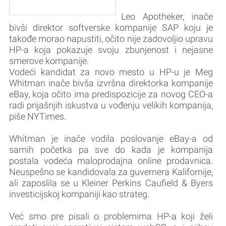
Leo Apotheker, inače
bivši direktor softverske kompanije SAP koju je
takođe morao napustiti, očito nije zadovoljio upravu
HP-a koja pokazuje svoju zbunjenost i nejasne
smerove kompanije.
Vodeći kandidat za novo mesto u HP-u je Meg
Whitman inače bivša izvršna direktorka kompanije
eBay, koja očito ima predispozicije za novog CEO-a
radi prijašnjih iskustva u vođenju velikih kompanija,
piše NYTimes.
Whitman je inače vodila poslovanje eBay-a od
samih početka pa sve do kada je kompanija
postala vodeća maloprodajna online prodavnica.
Neuspešno se kandidovala za guvernera Kalifornije,
ali zaposlila se u Kleiner Perkins Caufield & Byers
investicijskoj kompaniji kao strateg.
Već smo pre pisali o problemima HP-a koji želi