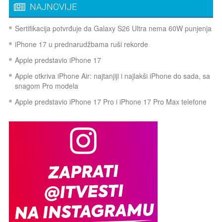
NAJNOVIJE
Sertifikacija potvrđuje da Galaxy S26 Ultra nema 60W punjenja
iPhone 17 u prednarudžbama ruši rekorde
Apple predstavio iPhone 17
Apple otkriva iPhone Air: najtanjiji i najlakši iPhone do sada, sa
snagom Pro modela
Apple predstavio iPhone 17 Pro i iPhone 17 Pro Max telefone