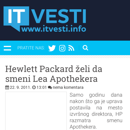
PRATITE NAS:
Hewlett Packard želi da
smeni Lea Apothekera
22. 9. 2011.
13:01
nema komentara
Samo godinu dana
nakon što ga je uprava
postavila na mesto
izvršnog direktora, HP
razmatra smenu
Apothekera.