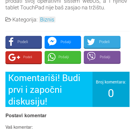
prodati svoj operativni sistem webOS, a i njihov
tablet TouchPad nije baš zasjao na tržištu.
Kategorija:
Biznis
Podeli
Podeli
Pošalji
Pošalji
Pošalji
Podeli
Komentariši! Budi
Broj komentara:
prvi i započni
0
diskusiju!
Postavi komentar
Vaš komentar: