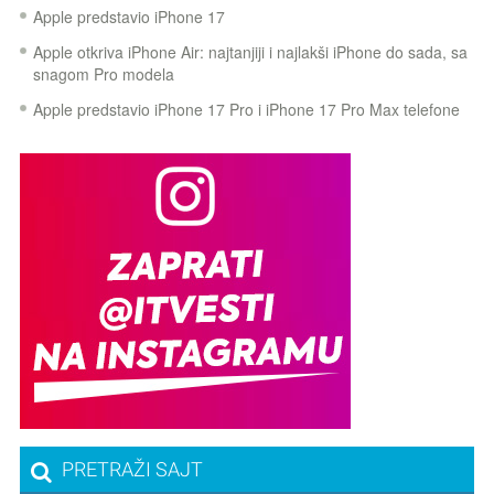
Apple predstavio iPhone 17
Apple otkriva iPhone Air: najtanjiji i najlakši iPhone do sada, sa
snagom Pro modela
Apple predstavio iPhone 17 Pro i iPhone 17 Pro Max telefone
PRETRAŽI SAJT