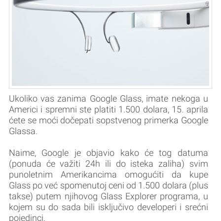
Ukoliko vas zanima Google Glass, imate nekoga u
Americi i spremni ste platiti 1.500 dolara, 15. aprila
ćete se moći dočepati sopstvenog primerka Google
Glassa.
Naime, Google je objavio kako će tog datuma
(ponuda će važiti 24h ili do isteka zaliha) svim
punoletnim Amerikancima omogućiti da kupe
Glass po već spomenutoj ceni od 1.500 dolara (plus
takse) putem njihovog Glass Explorer programa, u
kojem su do sada bili isključivo developeri i srećni
pojedinci.