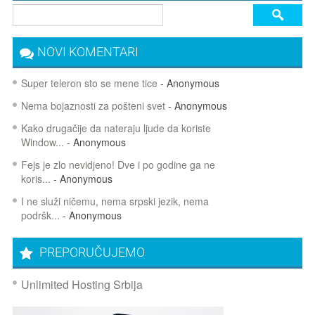
NOVI KOMENTARI
Super teleron sto se mene tice
- Anonymous
Nema bojaznosti za pošteni svet
- Anonymous
Kako drugačije da nateraju ljude da koriste
Window...
- Anonymous
Fejs je zlo nevidjeno! Dve i po godine ga ne
koris...
- Anonymous
I ne služi ničemu, nema srpski jezik, nema
podršk...
- Anonymous
PREPORUČUJEMO
Unlimited Hosting Srbija