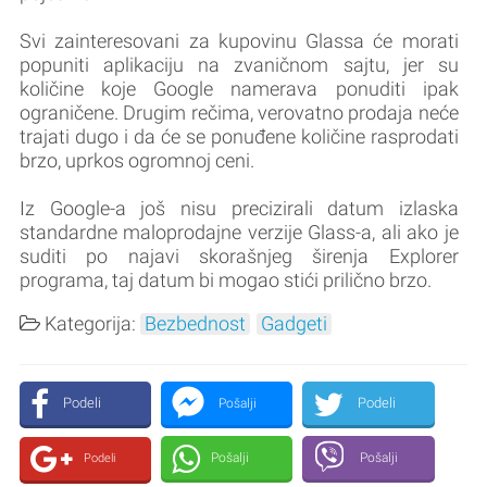
Svi zainteresovani za kupovinu Glassa će morati
popuniti aplikaciju na zvaničnom sajtu, jer su
količine koje Google namerava ponuditi ipak
ograničene. Drugim rečima, verovatno prodaja neće
trajati dugo i da će se ponuđene količine rasprodati
brzo, uprkos ogromnoj ceni.
Iz Google-a još nisu precizirali datum izlaska
standardne maloprodajne verzije Glass-a, ali ako je
suditi po najavi skorašnjeg širenja Explorer
programa, taj datum bi mogao stići prilično brzo.
Kategorija:
Bezbednost
Gadgeti
Podeli
Podeli
Pošalji
Pošalji
Pošalji
Podeli