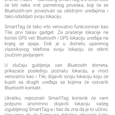
će biti neka vrst pametnog priveska, koji će se
Bluetooth-om povezivati sa obližnjim uređajima i
tako odašiljati svoju lokaciju.
SmartTag će tako vrlo verovatno funkcionirati kao
Tile, prvi takav gadget. Za praćenje lokacije ne
koristi GPS već Bluetooth i GPS lokaciju uređaja na
kojeg se spaja. Dok je u dometu uparenog
vlasnikovog telefona svoju lokaciju će otkriti
zvučnim javljanjem.
U slučaju gubljenja van Bluetooth dometa,
prikazaće poslednju poznatu lokaciju, a moći
verovatno kao i Tile, dojaviti svoju lokaciju koju će
kupiti sa drugih uređaja sa kojima će ostvariti
Bluetooth kontakt.
Ukratko, nepoznati SmartTag korisnik će vam
potpuno anonimno dojaviti lokaciju vašeg
izgubljenog SmartTag-a i bez da zna da je to učinio.
Verujemo da će Samsung detaljno objasniti kako