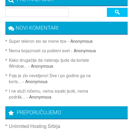
NOVI KOMENTARI
Super teleron sto se mene tice
- Anonymous
Nema bojaznosti za pošteni svet
- Anonymous
Kako drugačije da nateraju ljude da koriste
Window...
- Anonymous
Fejs je zlo nevidjeno! Dve i po godine ga ne
koris...
- Anonymous
I ne služi ničemu, nema srpski jezik, nema
podršk...
- Anonymous
PREPORUČUJEMO
Unlimited Hosting Srbija