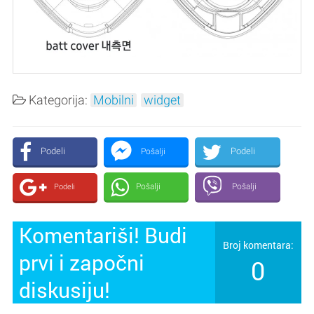
Kategorija:
Mobilni
widget
Podeli
Podeli
Pošalji
Pošalji
Pošalji
Podeli
Komentariši! Budi
Broj komentara:
prvi i započni
0
diskusiju!