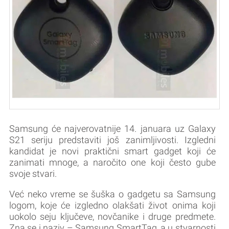
Samsung će najverovatnije 14. januara uz Galaxy
S21 seriju predstaviti još zanimljivosti. Izgledni
kandidat je novi praktični smart gadget koji će
zanimati mnoge, a naročito one koji često gube
svoje stvari.
Već neko vreme se šuška o gadgetu sa Samsung
logom, koje će izgledno olakšati život onima koji
uokolo seju ključeve, novčanike i druge predmete.
Zna se i naziv – Samsung SmartTag, a u stvarnosti