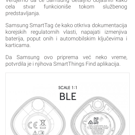
cela stvar funkcioniše tokom službenog
predstavljanja.
Samsung SmartTag će kako otkriva dokumentacija
korejskih regulatornih vlasti, napajati izmenjiva
baterija, poput onih i automobilskim ključevima i
karticama.
Da Samsung ovo priprema već neko vreme,
potvrdila je i njihova SmartThings Find aplikacija.