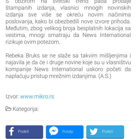
S obzirom na svetski trend pada prodaje
štampanih izdanja, vlasnici mnogih novinskih
izdanja sve više se okreću novim načinima
poslovanja, kako bi obezbedili nove izvore prihoda.
Međutim, zbog velikog broja besplatnih lokacija sa
vestima, mnogi smatraju da News International
rizikuje ovim potezom.
Rebeka Bruks se ne slaže sa takvim mišljenjima i
najavila je da će i druge novine koje su u vlasništvu
kompanije News International uskoro početi da
naplaćuju pristup mrežnim izdanjima. (A.S.)
Izvor:
www.mikro.rs
Kategorija:
Podeli
Podeli
Pošalji