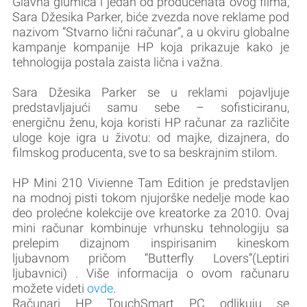
Glavna glumica i jedan od producenata ovog filma,
Sara Džesika Parker, biće zvezda nove reklame pod
nazivom “Stvarno lični računar”, a u okviru globalne
kampanje kompanije HP koja prikazuje kako je
tehnologija postala zaista lična i važna.
Sara Džesika Parker se u reklami pojavljuje
predstavljajući samu sebe – sofisticiranu,
energičnu ženu, koja koristi HP računar za različite
uloge koje igra u životu: od majke, dizajnera, do
filmskog producenta, sve to sa beskrajnim stilom.
HP Mini 210 Vivienne Tam Edition je predstavljen
na modnoj pisti tokom njujorške nedelje mode kao
deo prolećne kolekcije ove kreatorke za 2010. Ovaj
mini računar kombinuje vrhunsku tehnologiju sa
prelepim dizajnom inspirisanim kineskom
ljubavnom pričom “Butterfly Lovers”(Leptiri
ljubavnici) . Više informacija o ovom računaru
možete videti
ovde
.
Računari HP TouchSmart PC odlikuju se