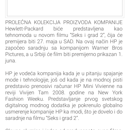
PROLEĆNA KOLEKCIJA PROIZVODA KOMPANIJE
Hewlett-Packard biće predstavljena kao
tehnomoda u novom filmu “Seks i grad 2”, čija će
premijera biti 27. maja u SAD. Na ovaj način HP je
započeo saradnju sa kompanijom Warner Bros
Pictures, a u Srbiji će film biti premijerno prikazan 1.
juna.
HP je vodeća kompanija kada je u pitanju spajanje
mode i tehnologije, još od kada je na modnoj pisti
predstavio prenosivi računar HP Mini Vivienne na
reviji Vivijen Tam 2008. godine na New York
Fashion Weeku. Predstavljanje prvog svetskog
digitalnog modnog dodatka je pokrenulo globalno
usmerenje kompanije HP ka modi, što je dovelo i do
saradnje na filmu “Seks i grad 2”.