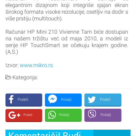
elegantnim dizajnom koji integriše sjajan ekran
širokog formata visoke rezolucije, osetljiv na dodir s
više prstiju (multitouch).
Računar HP Mini 210 Vivienne Tam biće dostupan
na našem tržištu već od maja 2010, a modeli iz
serije HP TouchSmart se očekuju krajem godine.
(A.S.)
Izvor:
www.mikro.rs
Kategorija:
Podeli
Podeli
Pošalji
Pošalji
Pošalji
Podeli
Komentariši! Budi