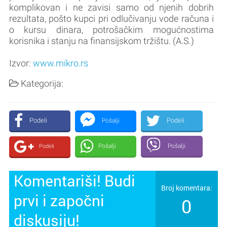
komplikovan i ne zavisi samo od njenih dobrih
rezultata, pošto kupci pri odlučivanju vode računa i
o kursu dinara, potrošačkim mogućnostima
korisnika i stanju na finansijskom tržištu. (A.S.)
Izvor:
www.mikro.rs
Kategorija:
Podeli
Podeli
Pošalji
Pošalji
Pošalji
Podeli
Komentariši! Budi
Broj komentara:
prvi i započni
0
diskusiju!