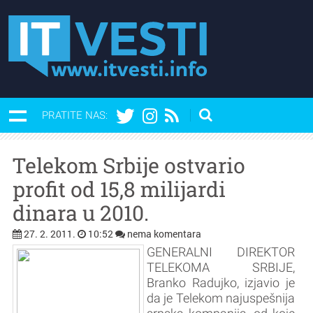
PRATITE NAS:
Telekom Srbije ostvario
profit od 15,8 milijardi
dinara u 2010.
27. 2. 2011.
10:52
nema komentara
GENERALNI DIREKTOR
TELEKOMA SRBIJE,
Branko Radujko, izjavio je
da je Telekom najuspešnija