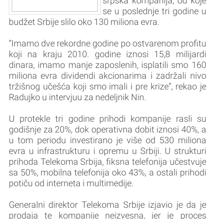
srpska kompanija, od koje
se u poslednje tri godine u
budžet Srbije slilo oko 130 miliona evra.
“Imamo dve rekordne godine po ostvarenom profitu
koji na kraju 2010. godine iznosi 15,8 milijardi
dinara, imamo manje zaposlenih, isplatili smo 160
miliona evra dividendi akcionarima i zadržali nivo
tržišnog učešća koji smo imali i pre krize”, rekao je
Radujko u intervjuu za nedeljnik Nin.
U protekle tri godine prihodi kompanije rasli su
godišnje za 20%, dok operativna dobit iznosi 40%, a
u tom periodu investirano je više od 530 miliona
evra u infrastrukturu i opremu u Srbiji. U strukturi
prihoda Telekoma Srbija, fiksna telefonija učestvuje
sa 50%, mobilna telefonija oko 43%, a ostali prihodi
potiču od interneta i multimedije.
Generalni direktor Telekoma Srbije izjavio je da je
prodaja te kompanije neizvesna, jer je proces