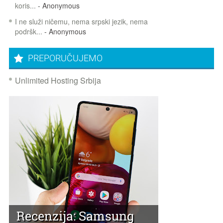
koris...
- Anonymous
I ne služi ničemu, nema srpski jezik, nema
podršk...
- Anonymous
PREPORUČUJEMO
Unlimited Hosting Srbija
Recenzija: Samsung