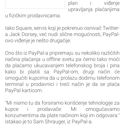
plan i viđenje
upravljanja plaćanjima
u fizičkim prodavnicama.
Iako Square, servis koji je pokrenuo osnivač Twitter-
a Jack Dorsey, već nudi slične mogućnosti, PayPal-
ovo viđenje je nešto drugačije.
Ono što iz PayPal-a pripremaju su nekoliko različitih
načina plaćanja u offline svetu pa ćemo tako moći
da plaćamo ukucavanjem telefonskog broja i pina
kako bi platili sa PayPal-om, drugi način će
omogućiti kupcima da u prolazu dodirnu telefonom
terminal u prodavnici i treći način je da se plaća
PayPal karticom.
"Mi nismo tu da forsiramo korišćenje tehnologije za
kupce i prodavače. Mi omogućavamo
konzumentima da plate načinom koji im odgovara."
istakao je to Sam Shrauger, iz PayPal-a.