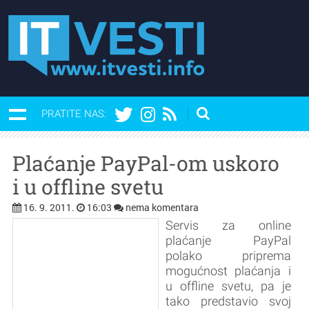
PRATITE NAS:
Plaćanje PayPal-om uskoro
i u offline svetu
16. 9. 2011.
16:03
nema komentara
Servis za online
plaćanje PayPal
polako priprema
mogućnost plaćanja i
u offline svetu, pa je
tako predstavio svoj