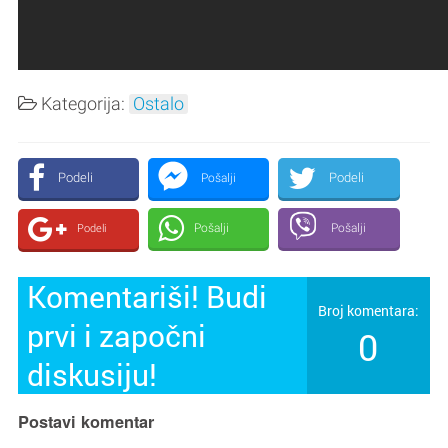
Kategorija:
Ostalo
Podeli
Podeli
Pošalji
Pošalji
Pošalji
Podeli
Komentariši! Budi
Broj komentara:
prvi i započni
0
diskusiju!
Postavi komentar