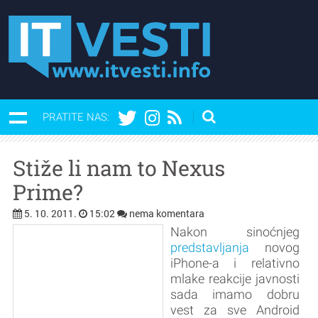
PRATITE NAS:
Stiže li nam to Nexus
Prime?
5. 10. 2011.
15:02
nema komentara
Nakon sinoćnjeg
predstavljanja
novog
iPhone-a i relativno
mlake reakcije javnosti
sada imamo dobru
vest za sve Android