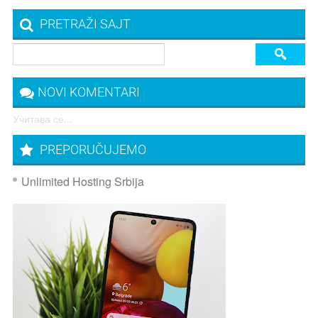
PRETRAŽI SAJT
NOVI KOMENTARI
Учитава се...
PREPORUČUJEMO
Unlimited Hosting Srbija