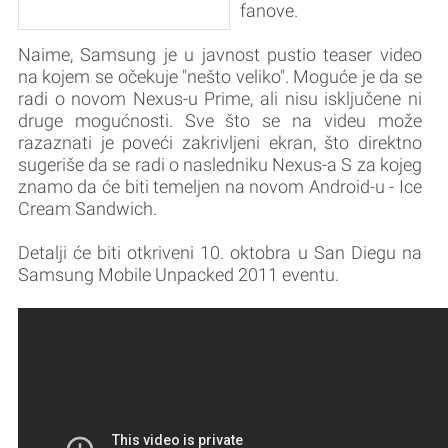
fanove.
Naime, Samsung je u javnost pustio teaser video
na kojem se očekuje "nešto veliko". Moguće je da se
radi o novom Nexus-u Prime, ali nisu isključene ni
druge mogućnosti. Sve što se na videu može
razaznati je poveći zakrivljeni ekran, što direktno
sugeriše da se radi o nasledniku Nexus-a S za kojeg
znamo da će biti temeljen na novom Android-u - Ice
Cream Sandwich.
Detalji će biti otkriveni 10. oktobra u San Diegu na
Samsung Mobile Unpacked 2011 eventu.