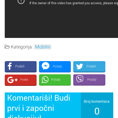
Kategorija:
Mobilni
Podeli
Podeli
Pošalji
Pošalji
Pošalji
Podeli
Komentariši! Budi
Broj komentara:
prvi i započni
0