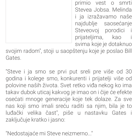
primio vest o smrti
Stevea Jobsa. Melinda
i ja izražavamo naše
najdublje saosećanje
Steveovoj porodici i
prijateljima, kao i
svima koje je dotaknuo
svojim radom", stoji u saopštenju koje je poslao Bill
Gates.
"Steve i ja smo se prvi put sreli pre više od 30
godina i kolege smo, konkurenti i prijatelji više od
polovine naših života. Svet retko viđa nekog ko ima
takav dubok uticaj kakvog je imao on i čije će efekte
osećati mnoge generacije koje tek dolaze. Za sve
nas koji smo imali sreću raditi sa njim, bila je to
luđački velika čast", piše u nastavku Gates i
zaključuje kratko i jasno:
"Nedostajaće mi Steve neizmerno..."