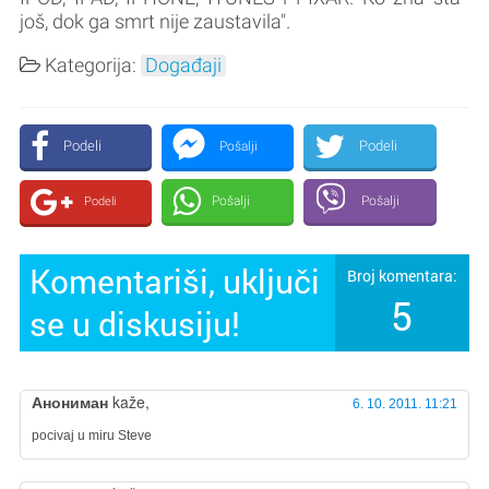
još, dok ga smrt nije zaustavila".
Kategorija:
Događaji
Podeli
Podeli
Pošalji
Pošalji
Pošalji
Podeli
Komentariši, uključi
Broj komentara:
5
se u diskusiju!
Анониман
kaže,
6. 10. 2011. 11:21
pocivaj u miru Steve