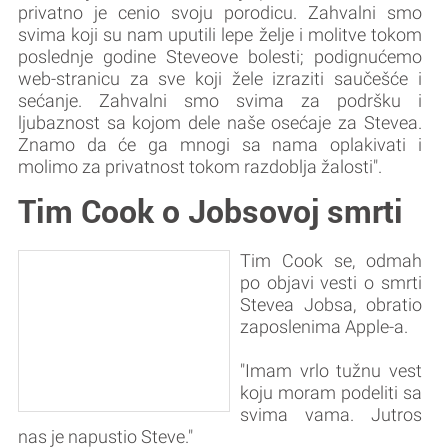
privatno je cenio svoju porodicu. Zahvalni smo
svima koji su nam uputili lepe želje i molitve tokom
poslednje godine Steveove bolesti; podignućemo
web-stranicu za sve koji žele izraziti saučešće i
sećanje. Zahvalni smo svima za podršku i
ljubaznost sa kojom dele naše osećaje za Stevea.
Znamo da će ga mnogi sa nama oplakivati i
molimo za privatnost tokom razdoblja žalosti".
Tim Cook o Jobsovoj smrti
Tim Cook se, odmah
po objavi vesti o smrti
Stevea Jobsa, obratio
zaposlenima Apple-a.
"Imam vrlo tužnu vest
koju moram podeliti sa
svima vama. Jutros
nas je napustio Steve."