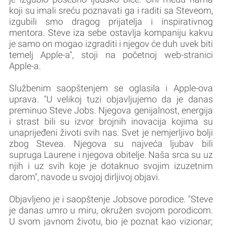
koji su imali sreću poznavati ga i raditi sa Steveom,
izgubili smo dragog prijatelja i inspirativnog
mentora. Steve iza sebe ostavlja kompaniju kakvu
je samo on mogao izgraditi i njegov će duh uvek biti
temelj Apple-a", stoji na početnoj web-stranici
Apple-a.
Službenim saopštenjem se oglasila i Apple-ova
uprava. "U velikoj tuzi objavljujemo da je danas
preminuo Steve Jobs. Njegova genijalnost, energija
i strast bili su izvor brojnih inovacija kojima su
unaprijeđeni životi svih nas. Svet je nemjerljivo bolji
zbog Stevea. Njegova su najveća ljubav bili
supruga Laurene i njegova obitelje. Naša srca su uz
njih i uz svih koje je dotaknuo svojim izuzetnim
darom", navode u svojoj dirljivoj objavi.
Objavljeno je i saopštenje Jobsove porodice. "Steve
je danas umro u miru, okružen svojom porodicom.
U svom javnom životu, bio je poznat kao vizionar;