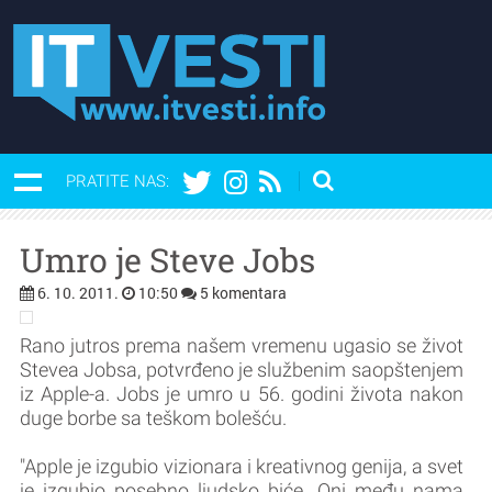
PRATITE NAS:
Umro je Steve Jobs
6. 10. 2011.
10:50
5 komentara
Rano jutros prema našem vremenu ugasio se život
Stevea Jobsa, potvrđeno je službenim saopštenjem
iz Apple-a. Jobs je umro u 56. godini života nakon
duge borbe sa teškom bolešću.
"Apple je izgubio vizionara i kreativnog genija, a svet
je izgubio posebno ljudsko biće. Oni među nama