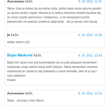
Анониман
kaže,
6. 10. 2011. 11:41
Steve Jobs je dokaz da se jedna vizija, jedna ideja moze uporno gurati i
sa njome postici uspeh. Mozda je to dobra smernica mladim ljudima da
se moze uspeti upornoscu i istrajnoscu, a ne menjanjem posla
(delatnosti) cim pokaze znakove stagnacije - sto je danas cest slucaj.
ja
kaže,
6. 10. 2011. 12:36
velika zalost :(((((
Bojan Marković
kaže,
6. 10. 2011. 12:43
Molio bih samo one koji komentarišu da ne pišu glupave komentare i
izražavaju svoju radost zbog smrti Jobsea. Takve komentare nećemo
odobravati jer zaista to nije prikladno u ovom trenutku. Bilo ih je par i
nisu odobreni.
Hvala!
Анониман
kaže,
6. 10. 2011. 13:10
Steta... pocivaj u miru Steve..