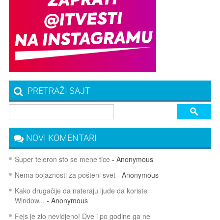
PRETRAŽI SAJT
NOVI KOMENTARI
Super teleron sto se mene tice
- Anonymous
Nema bojaznosti za pošteni svet
- Anonymous
Kako drugačije da nateraju ljude da koriste
Window...
- Anonymous
Fejs je zlo nevidjeno! Dve i po godine ga ne