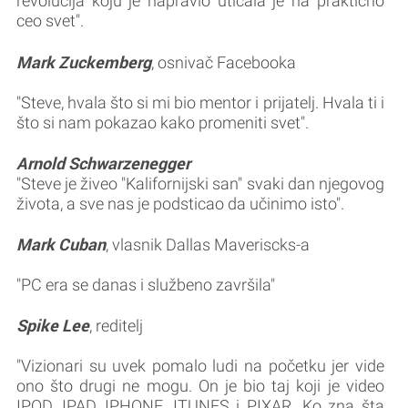
revolucija koju je napravio uticala je na praktično
ceo svet".
Mark Zuckemberg
, osnivač Facebooka
"Steve, hvala što si mi bio mentor i prijatelj. Hvala ti i
što si nam pokazao kako promeniti svet".
Arnold Schwarzenegger
"Steve je živeo "Kalifornijski san" svaki dan njegovog
života, a sve nas je podsticao da učinimo isto".
Mark Cuban
, vlasnik Dallas Maveriscks-a
"PC era se danas i službeno završila"
Spike Lee
, reditelj
"Vizionari su uvek pomalo ludi na početku jer vide
ono što drugi ne mogu. On je bio taj koji je video
IPOD, IPAD, IPHONE, ITUNES i PIXAR. Ko zna šta