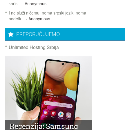
koris...
- Anonymous
I ne služi ničemu, nema srpski jezik, nema
podršk...
- Anonymous
PREPORUČUJEMO
Unlimited Hosting Srbija
Recenzija: Samsung