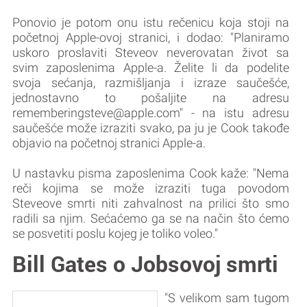
Ponovio je potom onu istu rečenicu koja stoji na
početnoj Apple-ovoj stranici, i dodao: "Planiramo
uskoro proslaviti Steveov neverovatan život sa
svim zaposlenima Apple-a. Želite li da podelite
svoja sećanja, razmišljanja i izraze saučešće,
jednostavno to pošaljite na adresu
rememberingsteve@apple.com" - na istu adresu
saučešće može izraziti svako, pa ju je Cook takođe
objavio na početnoj stranici Apple-a.
U nastavku pisma zaposlenima Cook kaže: "Nema
reči kojima se može izraziti tuga povodom
Steveove smrti niti zahvalnost na prilici što smo
radili sa njim. Sećaćemo ga se na način što ćemo
se posvetiti poslu kojeg je toliko voleo."
Bill Gates o Jobsovoj smrti
"S velikom sam tugom