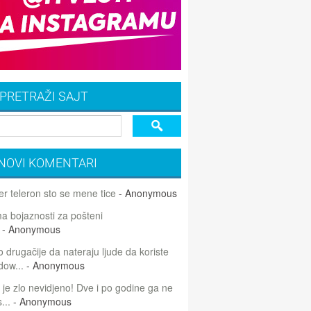
PRETRAŽI SAJT
NOVI KOMENTARI
r teleron sto se mene tice
- Anonymous
 bojaznosti za pošteni
- Anonymous
 drugačije da nateraju ljude da koriste
dow...
- Anonymous
 je zlo nevidjeno! Dve i po godine ga ne
...
- Anonymous