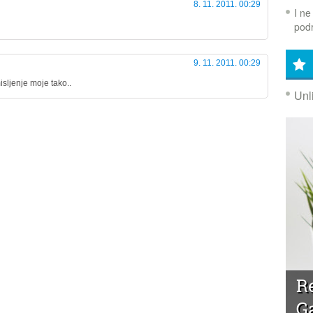
8. 11. 2011. 00:29
I ne
podr
9. 11. 2011. 00:29
isljenje moje tako..
Unl
R
G