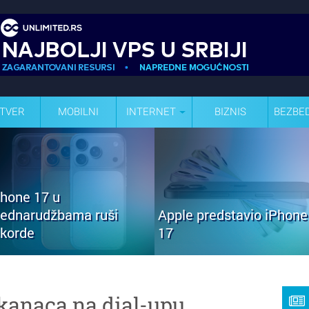
TVER
MOBILNI
INTERNET
BIZNIS
BEZBE
Phone 17 u
rednarudžbama ruši
Apple predstavio iPhone
ekorde
17
kanaca na dial-upu