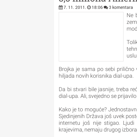
7. 11. 2011.
18:06
3 komentara
Ne b
zema
mod
Tol
teh
uslu
Brojka je sama po sebi prilično v
hiljada novih korisnika dial-upa.
Da bi stvari bile jasnije, treba 
dial-upa. Ali, svejedno se prijavil
Kako je to moguće? Jednostavno
Sjedinjenih Država još uvek posto
internetu još nije stigao. Lju
krajevima, nemaju drugog izbora