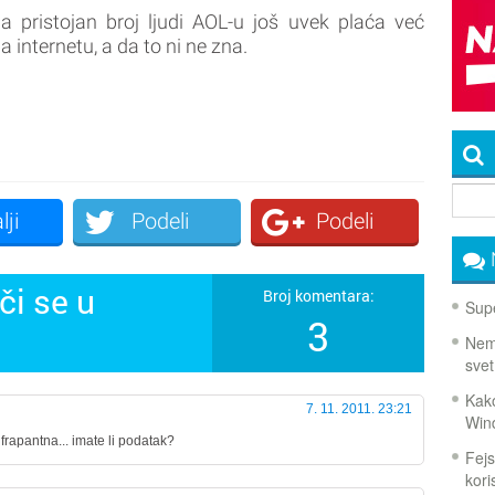
 pristojan broj ljudi AOL-u još uvek plaća već
 internetu, a da to ni ne zna.
lji
Podeli
Podeli
či se u
Broj komentara:
Supe
3
Nema
svet
Kako
7. 11. 2011. 23:21
Win
 frapantna... imate li podatak?
Fejs
koris