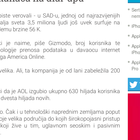
Sert
iste verovali - u SAD-u, jednoj od najrazvijenijih
nem
lja sveta 3,5 miliona ljudi još uvek surfuje na
iPh
emu brzine 56 K.
Appl
iki je naime, piše Gizmodo, broj korisnika te
Appl
nologije prenosa podataka u davaocu internet
iPh
ga America Online.
Appl
Pro 
elika. Ali, ta kompanija je od lani zabeležila 200
reći da je AOL izgubio ukupno 630 hiljada korisnika
o dvesta hiljada novih.
. Čak i u tehnološki naprednim zemljama poput
je velika područija do kojih širokopojasni pristup
di koji žive u tim, uglavnom seoskim i pasivnim
.