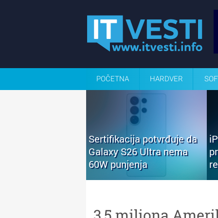
POČETNA
HARDVER
SOF
Sertifikacija potvrđuje da
i
Galaxy S26 Ultra nema
p
60W punjenja
r
3,5 miliona Ameri