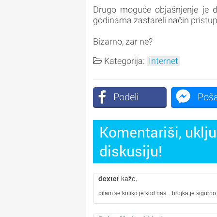
Drugo moguće objašnjenje je da
godinama zastareli način pristupa
Bizarno, zar ne?
Kategorija:
Internet
Podeli
Poša
Komentariši, uklju
diskusiju!
dexter
kaže,
pitam se koliko je kod nas... brojka je sigurno