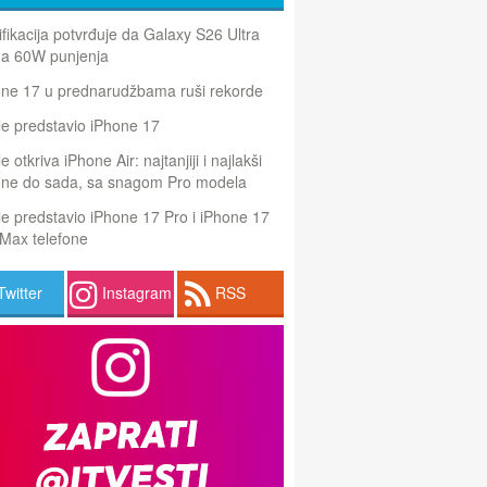
ifikacija potvrđuje da Galaxy S26 Ultra
a 60W punjenja
one 17 u prednarudžbama ruši rekorde
e predstavio iPhone 17
e otkriva iPhone Air: najtanjiji i najlakši
one do sada, sa snagom Pro modela
e predstavio iPhone 17 Pro i iPhone 17
Max telefone
Twitter
Instagram
RSS