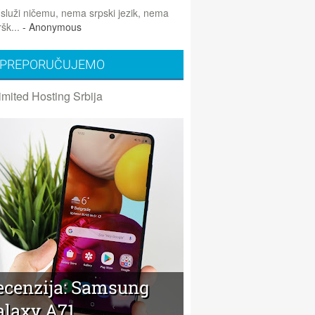
 služi ničemu, nema srpski jezik, nema
šk...
- Anonymous
PREPORUČUJEMO
imited Hosting Srbija
ecenzija: Samsung
alaxy A71