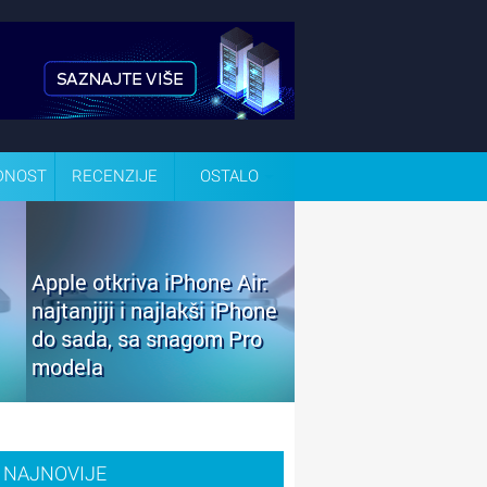
DNOST
RECENZIJE
OSTALO
Apple otkriva iPhone Air:
najtanjiji i najlakši iPhone
do sada, sa snagom Pro
modela
NAJNOVIJE