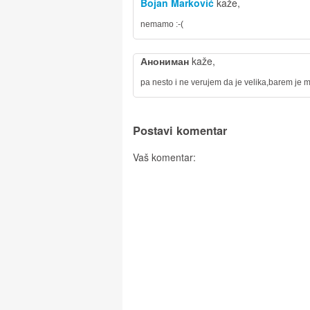
Bojan Marković
kaže,
nemamo :-(
Анониман
kaže,
pa nesto i ne verujem da je velika,barem je m
Postavi komentar
Vaš komentar: