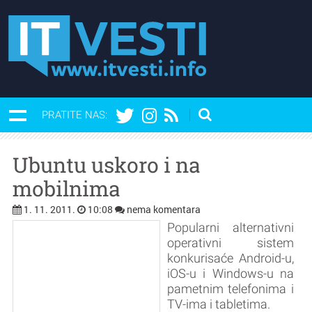
PRATITE NAS:
Ubuntu uskoro i na
mobilnima
1. 11. 2011.
10:08
nema komentara
Popularni alternativni
operativni sistem
konkurisaće Android-u,
iOS-u i Windows-u na
pametnim telefonima i
TV-ima i tabletima.