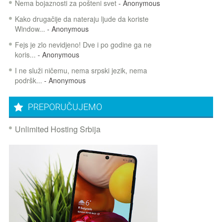
Nema bojaznosti za pošteni svet
- Anonymous
Kako drugačije da nateraju ljude da koriste
Window...
- Anonymous
Fejs je zlo nevidjeno! Dve i po godine ga ne
koris...
- Anonymous
I ne služi ničemu, nema srpski jezik, nema
podršk...
- Anonymous
PREPORUČUJEMO
Unlimited Hosting Srbija