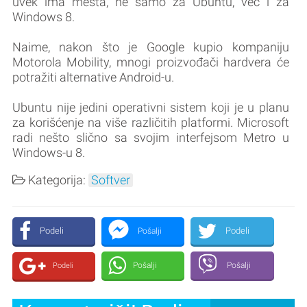
uvek ima mesta, ne samo za Ubuntu, već i za
Windows 8.
Naime, nakon što je Google kupio kompaniju
Motorola Mobility, mnogi proizvođači hardvera će
potražiti alternative Android-u.
Ubuntu nije jedini operativni sistem koji je u planu
za korišćenje na više različitih platformi. Microsoft
radi nešto slično sa svojim interfejsom Metro u
Windows-u 8.
Kategorija:
Softver
Podeli
Podeli
Pošalji
Pošalji
Pošalji
Podeli