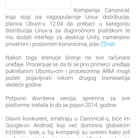
Kompanija Canonical,
koja stoji iza najpopularnije Linux distribucije,
planira Ubunt-u 12.04 da prebaci u kategoriju
distribucija Linux-a sa dugoročnom podrškom te
mu dodati interfejs za desktop Unity, namenjeno
privatnim i poslovnim korisnicima, piše
ZDnet
.
Nakon toga krenuće širenje na sve računare
uređaje. Procenjuje se da bi se prvi primerci uređaja
pokretanim Ubuntu-om i procesorima ARM mogli
početi pojavljivati tokom drugog tromesečija
sledeće godine.
Potpuno dovršena verzija, spremna za sve
platforme, trebala bi da se pojavi 2014. godine.
Glavni konkurent, smatraju u Canonical-u, biće im
Google-ov Android, koji već dominira globalnim
tržištem. Ipak, u toj kompaniji su uvereni kako još