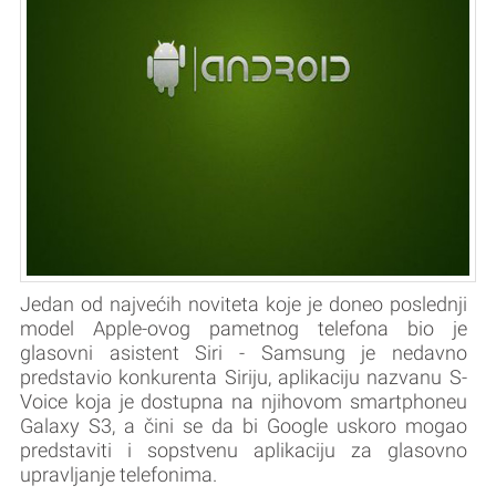
Jedan od najvećih noviteta koje je doneo poslednji
model Apple-ovog pametnog telefona bio je
glasovni asistent Siri - Samsung je nedavno
predstavio konkurenta Siriju, aplikaciju nazvanu S-
Voice koja je dostupna na njihovom smartphoneu
Galaxy S3, a čini se da bi Google uskoro mogao
predstaviti i sopstvenu aplikaciju za glasovno
upravljanje telefonima.