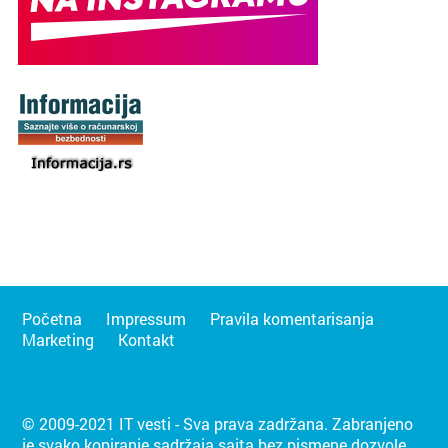
Početna
Impressum
Pravila komentarisanja
Marketing
Kontakt
© 2009-2021 IT vesti - Sva prava zadržana. Zabranjeno
je svako kopiranje sadržaja sajta bez pismene dozvole.