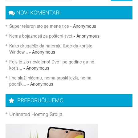
NOVI KOMENTARI
Super teleron sto se mene tice
- Anonymous
Nema bojaznosti za pošteni svet
- Anonymous
Kako drugačije da nateraju ljude da koriste
Window...
- Anonymous
Fejs je zlo nevidjeno! Dve i po godine ga ne
koris...
- Anonymous
I ne služi ničemu, nema srpski jezik, nema
podršk...
- Anonymous
PREPORUČUJEMO
Unlimited Hosting Srbija