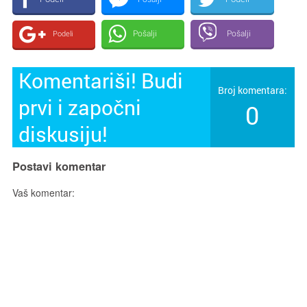
Pošalji
Pošalji
Podeli
Komentariši! Budi
Broj komentara:
prvi i započni
0
diskusiju!
Postavi komentar
Vaš komentar: