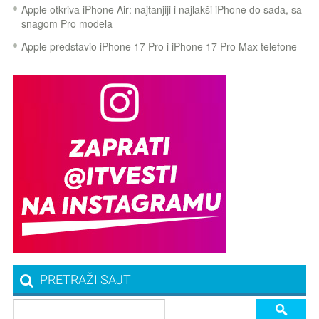
Apple otkriva iPhone Air: najtanjiji i najlakši iPhone do sada, sa
snagom Pro modela
Apple predstavio iPhone 17 Pro i iPhone 17 Pro Max telefone
PRETRAŽI SAJT