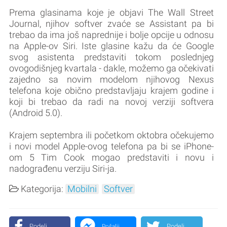
Prema glasinama koje je objavi The Wall Street
Journal, njihov softver zvaće se Assistant pa bi
trebao da ima još naprednije i bolje opcije u odnosu
na Apple-ov Siri. Iste glasine kažu da će Google
svog asistenta predstaviti tokom poslednjeg
ovogodišnjeg kvartala - dakle, možemo ga očekivati
zajedno sa novim modelom njihovog Nexus
telefona koje obično predstavljaju krajem godine i
koji bi trebao da radi na novoj verziji softvera
(Android 5.0).
Krajem septembra ili početkom oktobra očekujemo
i novi model Apple-ovog telefona pa bi se iPhone-
om 5 Tim Cook mogao predstaviti i novu i
nadograđenu verziju Siri-ja.
Kategorija:
Mobilni
Softver
Podeli
Podeli
Pošalji