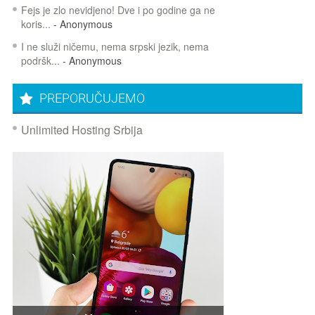
Fejs je zlo nevidjeno! Dve i po godine ga ne
koris...
- Anonymous
I ne služi ničemu, nema srpski jezik, nema
podršk...
- Anonymous
PREPORUČUJEMO
Unlimited Hosting Srbija