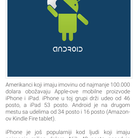
Amerikanci koji imaju imovinu od najmanje 100.000
dolara obožavaju Apple-ove mobilne proizvode
iPhone i iPad. iPhone u toj grupi drži udeo od 46
posto, a iPad 53 posto. Android je na drugom
mestu sa udelima od 34 posto i 16 posto (Amazon-
ov Kindle Fire tablet).
iPhone je još popularniji kod ljudi koji imaju