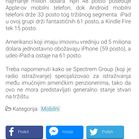
najmanje milion dolara. Njih 48 posto poseduje
Apple-ov mobilni telefon, dok Android mobilni
telefoni drže 33 posto tog tržišnog segmenta. iPad
u ovoj grupi drži fantastičnih 61 posto, a Kindle Fire
tek 15 posto.
Amerikanci koji imaju imovinu vredniju od 5 miliona
dolara jednostavno obožavaju iPhone (59 posto), a
udeo iPad-a ostaje na 61 posto.
Treba napomenuti kako se Spectrem Group (koji je
radio istraživanje) specijalizovao za istraživanja
među imućnijim američkim penzionerima, tako da
ovo ne mora predstavljati generalno stanje stvari
na tržištu.
Kategorija:
Mobilni
Podeli
Podeli
Pošalji