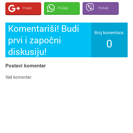
Pošalji
Pošalji
Podeli
Komentariši! Budi
Broj komentara:
prvi i započni
0
diskusiju!
Postavi komentar
Vaš komentar: