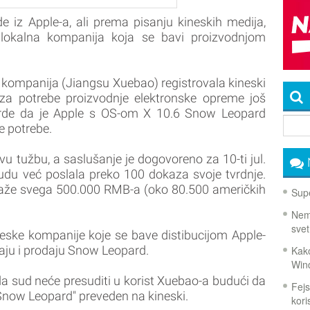
 iz Apple-a, ali prema pisanju kineskih medija,
 lokalna kompanija koja se bavi proizvodnjom
a kompanija (Jiangsu Xuebao) registrovala kineski
a potrebe proizvodnje elektronske opreme još
vrde da je Apple s OS-om X 10.6 Snow Leopard
e potrebe.
vu tužbu, a saslušanje je dogovoreno za 10-ti jul.
udu već poslala preko 100 dokaza svoje tvrdnje.
aže svega 500.000 RMB-a (oko 80.500 američkih
Supe
Nema
svet
neske kompanije koje se bave distibucijom Apple-
aju i prodaju Snow Leopard.
Kako
Win
da sud neće presuditi u korist Xuebao-a budući da
Fejs
 "Snow Leopard" preveden na kineski.
koris