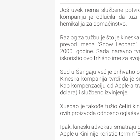
Još uvek nema službene potvrde
kompaniju je odlučila da tuži
hemikalija za domaćinstvo.
Razlog za tužbu je što je kinesk
prevod imena "Snow Leopard" z
2000. godine. Sada naravno t
iskoristio ovo tržišno ime za svoj
Sud u Šangaju već je prihvatio o
Kineska kompanija tvrdi da je s
Kao kompenzaciju od Apple-a tr
dolara) i službeno izvinjenje.
Xuebao je takođe tužio četiri ki
ovih proizvoda odnosno oglašav
Ipak, kineski advokati smatraju 
Apple u Kini nije koristio termin