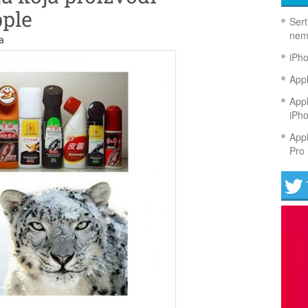
pple
Sert
nem
a
iPh
Appl
Appl
iPh
Appl
Pro 