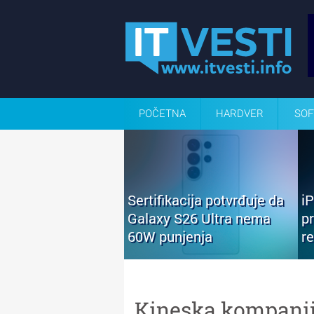
POČETNA
HARDVER
SOF
Sertifikacija potvrđuje da
i
Galaxy S26 Ultra nema
p
60W punjenja
r
Kineska kompanij