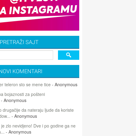
PRETRAŽI SAJT
NOVI KOMENTARI
r teleron sto se mene tice
- Anonymous
 bojaznosti za pošteni
- Anonymous
 drugačije da nateraju ljude da koriste
dow...
- Anonymous
 je zlo nevidjeno! Dve i po godine ga ne
...
- Anonymous