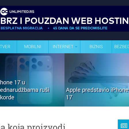
TVER
MOBILNI
INTERNET
BIZNIS
BEZBE
Phone 17 u
rednarudžbama ruši
Apple predstavio iPhone
ekorde
17
a koja proizvodi