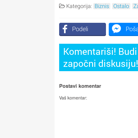
Kategorija:
Biznis
Ostalo
Z
Podeli
Poša
Komentariši! Budi 
započni diskusiju
Postavi komentar
Vaš komentar: