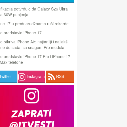
ifikacija potvrđuje da Galaxy S26 Ultra
a 60W punjenja
one 17 u prednarudžbama ruši rekorde
e predstavio iPhone 17
e otkriva iPhone Air: najtanjiji i najlakši
one do sada, sa snagom Pro modela
e predstavio iPhone 17 Pro i iPhone 17
Max telefone
Twitter
Instagram
RSS