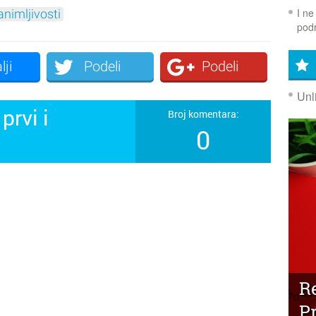
I ne
animljivosti
podr
lji
Podeli
Podeli
Unl
prvi i
Broj komentara:
0
!
R
P