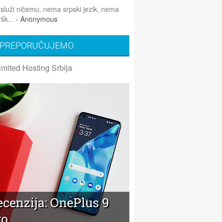
 služi ničemu, nema srpski jezik, nema
šk...
- Anonymous
PREPORUČUJEMO
imited Hosting Srbija
ecenzija: OnePlus 9
ro