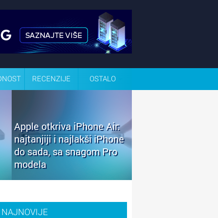
DNOST
RECENZIJE
OSTALO
Apple otkriva iPhone Air:
najtanjiji i najlakši iPhone
do sada, sa snagom Pro
modela
NAJNOVIJE