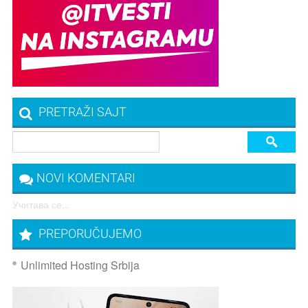
PRETRAŽI SAJT
NOVI KOMENTARI
Учитава се...
PREPORUČUJEMO
Unlimited Hosting Srbija