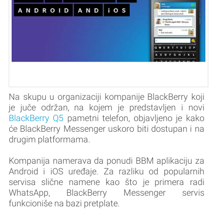
Na skupu u organizaciji kompanije BlackBerry koji
je juče održan, na kojem je predstavljen i novi
BlackBerry Q5
pametni telefon, objavljeno je kako
će BlackBerry Messenger uskoro biti dostupan i na
drugim platformama.
Kompanija namerava da ponudi BBM aplikaciju za
Android i iOS uređaje. Za razliku od popularnih
servisa slične namene kao što je primera radi
WhatsApp, BlackBerry Messenger servis
funkcioniše na bazi pretplate.