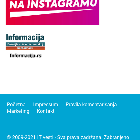
Početna
Impressum
Pravila komentarisanja
Marketing
Kontakt
© 2009-2021 IT vesti - Sva prava zadržana. Zabranjeno