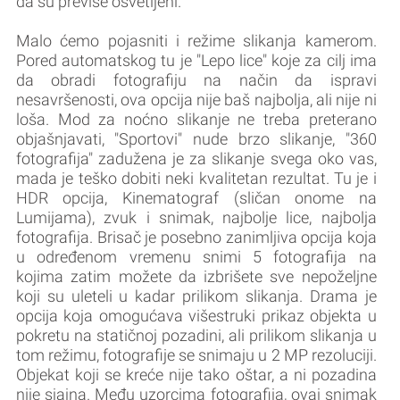
da su previše osvetljeni.
Malo ćemo pojasniti i režime slikanja kamerom.
Pored automatskog tu je "Lepo lice" koje za cilj ima
da obradi fotografiju na način da ispravi
nesavršenosti, ova opcija nije baš najbolja, ali nije ni
loša. Mod za noćno slikanje ne treba preterano
objašnjavati, "Sportovi" nude brzo slikanje, "360
fotografija" zadužena je za slikanje svega oko vas,
mada je teško dobiti neki kvalitetan rezultat. Tu je i
HDR opcija, Kinematograf (sličan onome na
Lumijama), zvuk i snimak, najbolje lice, najbolja
fotografija. Brisač je posebno zanimljiva opcija koja
u određenom vremenu snimi 5 fotografija na
kojima zatim možete da izbrišete sve nepoželjne
koji su uleteli u kadar prilikom slikanja. Drama je
opcija koja omogućava višestruki prikaz objekta u
pokretu na statičnoj pozadini, ali prilikom slikanja u
tom režimu, fotografije se snimaju u 2 MP rezoluciji.
Objekat koji se kreće nije tako oštar, a ni pozadina
nije sjajna. Među uzorcima fotografija, ovaj snimak