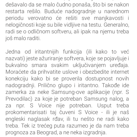
dešavalo da se malo čudno ponaša, što bi se nakon
restarta rešilo. Buduće nadogradnje u narednom
periodu verovatno će rešiti sve manjkavosti i
nelogičnosti koje su bile vidljive na testu. Generalno,
radi se o odličnom softveru, ali ipak na njemu treba
još malo raditi.
Jedna od iritantnijih funkcija (ili kako to već
nazvati) jeste ažuriranje softvera, koje se pojavljuje i
bukvalno smara svakim uključivanjem uređaja.
Moraćete da prihvatite uslove i obezbedite internet
konekciju kako bi se proverila dostupnost novih
nadogradnji. Prilično glupo i iritantno. Takođe ide
zamerka za neke Samsung-ove aplikacije (npr. S
Prevodilac) za koje je potreban Samsung nalog, a
za npr. S Voice nije potreban. Usput treba
prokomentarisati taj čuveni S Voice - ili je naš
engleski naglasak rđav, ili tu nešto ne radi kako
treba. Tek iz trećeg puta razumeo je da nam treba
prognoza za Beograd, a ne neka izgradnja.