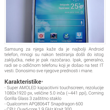
Samsung za njega kaže da je najbolji Android
telefon, mnogi su nakon testiranja došli do istog
zaključka, neke je pak razočarao. Ipak, generalno,
radi se o odličnom telefonu koji je došao na test IT
vesti. Donosimo sve njegove prednosti i mane.
Karakteristike
*
- Super AMOLED kapacitivni touchscreen, rezolucije
1080x1920 px, veličine 5.0 inča (~441 ppi), Corning
Gorilla Glass 3 zaštitno staklo
- Qualcomm APQ8064T Snapdragon 600
- CPU: Quad-core 1.9 GHz Krait 300