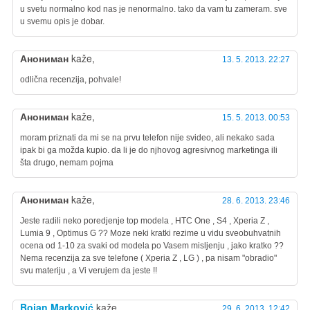
u svetu normalno kod nas je nenormalno. tako da vam tu zameram. sve
u svemu opis je dobar.
Анониман
kaže,
13. 5. 2013. 22:27
odlična recenzija, pohvale!
Анониман
kaže,
15. 5. 2013. 00:53
moram priznati da mi se na prvu telefon nije svideo, ali nekako sada
ipak bi ga možda kupio. da li je do njhovog agresivnog marketinga ili
šta drugo, nemam pojma
Анониман
kaže,
28. 6. 2013. 23:46
Jeste radili neko poredjenje top modela , HTC One , S4 , Xperia Z ,
Lumia 9 , Optimus G ?? Moze neki kratki rezime u vidu sveobuhvatnih
ocena od 1-10 za svaki od modela po Vasem misljenju , jako kratko ??
Nema recenzija za sve telefone ( Xperia Z , LG ) , pa nisam "obradio"
svu materiju , a Vi verujem da jeste !!
Bojan Marković
kaže,
29. 6. 2013. 12:42