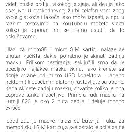
videti otiske prstiju, visokog je sjaja, ali deluje jako
osetljivo. U svakodnevnoj žurbi, telefon vam zbog
svoje glatkoće i lakoće lako može ispasti, a npr. u
raznim testovima na YouTube-u možete videti
koliko je otporan, mi se nismo usudili da to
pokušavamo.
Ulazi za microSD i micro SIM karticu nalaze se
unutar kućišta, dakle, potrebno je skinuti zadnju
masku. Prilikom testiranja, zaključili smo da je
ubedljivo najlakše masku skinuti ako krenete sa
donje strane, od micro USB konektora i lagano
noktom (ili posebnim alatom) rastavljate sa strane.
Kada skinete zadnju masku, shvatite koliko je ona
zapravo tanka i osetljiva. Primera radi, maska na
Lumiji 820 je oko 2 puta deblja i deluje mnogo
čvršće.
Ispod zadnje maske nalazi se baterija i ulaz za
memorijsku i SIM karticu, a sve ostalo je bolje da ne