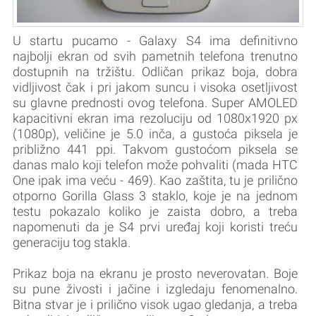
U startu pucamo - Galaxy S4 ima definitivno
najbolji ekran od svih pametnih telefona trenutno
dostupnih na tržištu. Odličan prikaz boja, dobra
vidljivost čak i pri jakom suncu i visoka osetljivost
su glavne prednosti ovog telefona. Super AMOLED
kapacitivni ekran ima rezoluciju od 1080x1920 px
(1080p), veličine je 5.0 inča, a gustoća piksela je
približno 441 ppi. Takvom gustoćom piksela se
danas malo koji telefon može pohvaliti (mada HTC
One ipak ima veću - 469). Kao zaštita, tu je prilično
otporno Gorilla Glass 3 staklo, koje je na jednom
testu pokazalo koliko je zaista dobro, a treba
napomenuti da je S4 prvi uređaj koji koristi treću
generaciju tog stakla.
Prikaz boja na ekranu je prosto neverovatan. Boje
su pune živosti i jačine i izgledaju fenomenalno.
Bitna stvar je i prilično visok ugao gledanja, a treba