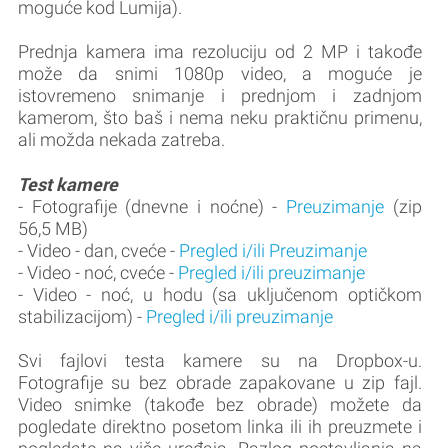
moguće kod Lumija).
Prednja kamera ima rezoluciju od 2 MP i takođe
može da snimi 1080p video, a moguće je
istovremeno snimanje i prednjom i zadnjom
kamerom, što baš i nema neku praktičnu primenu,
ali možda nekada zatreba.
Test kamere
- Fotografije (dnevne i noćne) -
Preuzimanje
(zip
56,5 MB)
- Video - dan, cveće -
Pregled i/ili Preuzimanje
- Video - noć, cveće -
Pregled i/ili preuzimanje
- Video - noć, u hodu (sa uključenom optičkom
stabilizacijom) -
Pregled i/ili preuzimanje
Svi fajlovi testa kamere su na Dropbox-u.
Fotografije su bez obrade zapakovane u zip fajl.
Video snimke (takođe bez obrade) možete da
pogledate direktno posetom linka ili ih preuzmete i