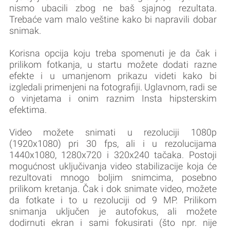
nismo ubacili zbog ne baš sjajnog rezultata.
Trebaće vam malo veštine kako bi napravili dobar
snimak.
Korisna opcija koju treba spomenuti je da čak i
prilikom fotkanja, u startu možete dodati razne
efekte i u umanjenom prikazu videti kako bi
izgledali primenjeni na fotografiji. Uglavnom, radi se
o vinjetama i onim raznim Insta hipsterskim
efektima.
Video možete snimati u rezoluciji 1080p
(1920x1080) pri 30 fps, ali i u rezolucijama
1440x1080, 1280x720 i 320x240 tačaka. Postoji
mogućnost uključivanja video stabilizacije koja će
rezultovati mnogo boljim snimcima, posebno
prilikom kretanja. Čak i dok snimate video, možete
da fotkate i to u rezoluciji od 9 MP. Prilikom
snimanja uključen je autofokus, ali možete
dodirnuti ekran i sami fokusirati (što npr. nije