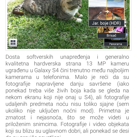
Dosta softverskih unapređenja i generalno
kvalitetna hardverska strana 13 MP kameru
ugrađenu u Galaxy S4 čini trenutno među najboljim
kamerama u telefonima. Malo je reći da su
fotografije napravljene danju savršene (iako
ponekad treba više živih boja kada se gleda na
nekom ekranu koji nije onaj u S4), ali fotografije
udaljenih predmeta noću nisu toliko sjajne (sem
ukoliko nije uključen noćni mod). Primetna je
zrnatost i nejasnoća, što se može videti u
priloženim snimcima. Fotografije i video objekata
koji su blizu su uglavnom dobri, ali ponekad se desi