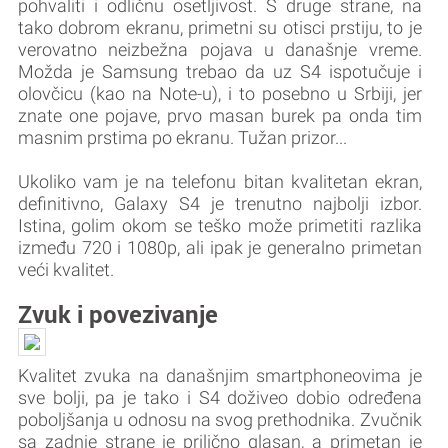
pohvaliti i odličnu osetljivost. S druge strane, na
tako dobrom ekranu, primetni su otisci prstiju, to je
verovatno neizbežna pojava u današnje vreme.
Možda je Samsung trebao da uz S4 ispotučuje i
olovčicu (kao na Note-u), i to posebno u Srbiji, jer
znate one pojave, prvo masan burek pa onda tim
masnim prstima po ekranu. Tužan prizor...
Ukoliko vam je na telefonu bitan kvalitetan ekran,
definitivno, Galaxy S4 je trenutno najbolji izbor.
Istina, golim okom se teško može primetiti razlika
između 720 i 1080p, ali ipak je generalno primetan
veći kvalitet.
Zvuk i povezivanje
Kvalitet zvuka na današnjim smartphoneovima je
sve bolji, pa je tako i S4 doživeo dobio određena
poboljšanja u odnosu na svog prethodnika. Zvučnik
sa zadnje strane je prilično glasan, a primetan je