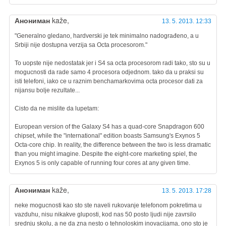
Анониман
kaže,
13. 5. 2013. 12:33
"Generalno gledano, hardverski je tek minimalno nadograđeno, a u
Srbiji nije dostupna verzija sa Octa procesorom."
To uopste nije nedostatak jer i S4 sa octa procesorom radi tako, sto su u
mogucnosti da rade samo 4 procesora odjednom. tako da u praksi su
isti telefoni, iako ce u raznim benchamarkovima octa procesor dati za
nijansu bolje rezultate...
Cisto da ne mislite da lupetam:
European version of the Galaxy S4 has a quad-core Snapdragon 600
chipset, while the "international" edition boasts Samsung's Exynos 5
Octa-core chip. In reality, the difference between the two is less dramatic
than you might imagine. Despite the eight-core marketing spiel, the
Exynos 5 is only capable of running four cores at any given time.
Анониман
kaže,
13. 5. 2013. 17:28
neke mogucnosti kao sto ste naveli rukovanje telefonom pokretima u
vazduhu, nisu nikakve gluposti, kod nas 50 posto ljudi nije zavrsilo
srednju skolu, a ne da zna nesto o tehnoloskim inovacijama, ono sto je