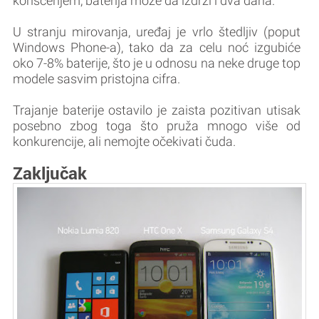
korišćenjem, baterija može da izdrži i dva dana.
U stranju mirovanja, uređaj je vrlo štedljiv (poput
Windows Phone-a), tako da za celu noć izgubiće
oko 7-8% baterije, što je u odnosu na neke druge top
modele sasvim pristojna cifra.
Trajanje baterije ostavilo je zaista pozitivan utisak
posebno zbog toga što pruža mnogo više od
konkurencije, ali nemojte očekivati čuda.
Zaključak