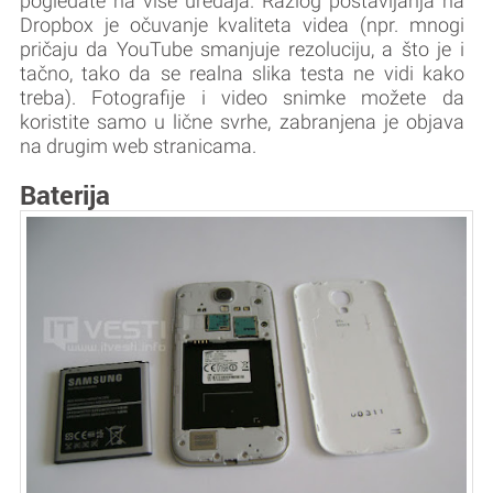
pogledate na više uređaja. Razlog postavljanja na
Dropbox je očuvanje kvaliteta videa (npr. mnogi
pričaju da YouTube smanjuje rezoluciju, a što je i
tačno, tako da se realna slika testa ne vidi kako
treba). Fotografije i video snimke možete da
koristite samo u lične svrhe, zabranjena je objava
na drugim web stranicama.
Baterija