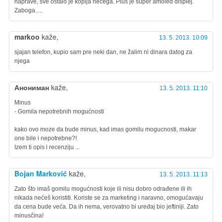
naprave, sve ostalo je kopija necega. Plus je super amoled displej.
Zaboga.....
markoo
kaže,
13. 5. 2013. 10:09
sjajan telefon, kupio sam pre neki dan, ne žalim ni dinara datog za
njega
Анониман
kaže,
13. 5. 2013. 11:10
Minus
- Gomila nepotrebnih mogućnosti
kako ovo moze da bude minus, kad imas gomilu mogucnosti, makar
one bile i nepotrebne?!
Izem ti opis i recenziju ...
Bojan Marković
kaže,
13. 5. 2013. 11:13
Zato što imaš gomilu mogućnosti koje ili nisu dobro odrađene ili ih
nikada nećeš koristiti. Koriste se za marketing i naravno, omogućavaju
da cena bude veća. Da ih nema, verovatno bi uređaj bio jeftiniji. Zato
minusčina!