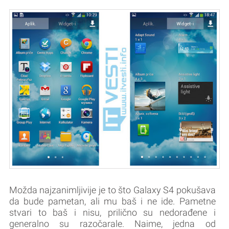
Možda najzanimljivije je to što Galaxy S4 pokušava
da bude pametan, ali mu baš i ne ide. Pametne
stvari to baš i nisu, prilično su nedorađene i
generalno su razočarale. Naime, jedna od