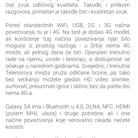
čist zvuk odličnog kvaliteta. Takođe, i prilikom
razgovora, primetan je takođe čist i kvalitetan zvuk.
Pored standardnih WiFi, USB, 2G i 3G načna
povezivanja, tu je i 4G. Na test je došao 4G model,
ali korišćenje tog načina povezivanja njije bilo
moguće iz prostog razloga - u Srbiji nema 4G
mreže, ali jednog dana će biti. Operateri trenutno
rade na njemu, uvode i testiraju, a dostupnost se
očekuje u narednim godinama. Svejedno, i trenutna
Telenorova mreža pruža odličane brzine, pa tako
bez seckanja možete gledati HD video snimke,
surfovati, preuzimati igrice i slično, bez da patite što
nema 4G-a.
Galaxy S4 ima i Bluetooth u 4.0, DLNA, NFC, HDMI
(putem MHL ulaza) i druge potrebne, ali i one
načine povezivanja koje verovatno nikada nećete
koristiti.