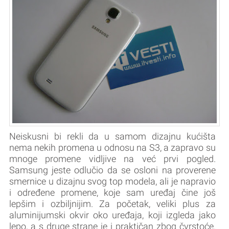
Neiskusni bi rekli da u samom dizajnu kućišta
nema nekih promena u odnosu na S3, a zapravo su
mnoge promene vidljive na već prvi pogled.
Samsung jeste odlučio da se osloni na proverene
smernice u dizajnu svog top modela, ali je napravio
i određene promene, koje sam uređaj čine još
lepšim i ozbiljnijim. Za početak, veliki plus za
aluminijumski okvir oko uređaja, koji izgleda jako
lepo, a s druge strane je i praktičan zbog čvrstoće.