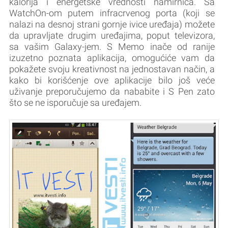
kalorija i energetske vrednosti namirnica. Sa
WatchOn-om putem infracrvenog porta (koji se
nalazi na desnoj strani gornje ivice uređaja) možete
da upravljate drugim uređajima, poput televizora,
sa vašim Galaxy-jem. S Memo inače od ranije
izuzetno poznata aplikacija, omogućiće vam da
pokažete svoju kreativnost na jednostavan način, a
kako bi korišćenje ove aplikacije bilo još veće
uživanje preporučujemo da nababite i S Pen zato
što se ne isporučuje sa uređajem.