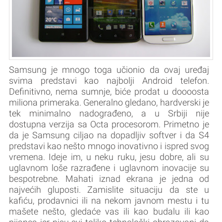
Samsung je mnogo toga učionio da ovaj uređaj
svima predstavi kao najbolji Android telefon.
Definitivno, nema sumnje, biće prodat u doooosta
miliona primeraka. Generalno gledano, hardverski je
tek minimalno nadograđeno, a u Srbiji nije
dostupna verzija sa Octa procesorom. Primetno je
da je Samsung ciljao na dopadljiv softver i da S4
predstavi kao nešto mnogo inovativno i ispred svog
vremena. Ideje im, u neku ruku, jesu dobre, ali su
uglavnom loše razrađene i uglavnom inovacije su
bespotrebne. Mahati iznad ekrana je jedna od
najvećih gluposti. Zamislite situaciju da ste u
kafiću, prodavnici ili na nekom javnom mestu i tu
mašete nešto, gledaće vas ili kao budalu ili kao