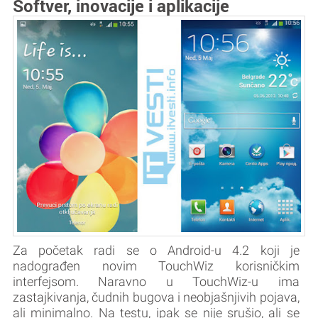
Softver, inovacije i aplikacije
Za početak radi se o Android-u 4.2 koji je
nadograđen novim TouchWiz korisničkim
interfejsom. Naravno u TouchWiz-u ima
zastajkivanja, čudnih bugova i neobjašnjivih pojava,
ali minimalno. Na testu, ipak se nije srušio, ali se