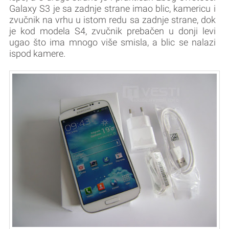
Galaxy S3 je sa zadnje strane imao blic, kamericu i
zvučnik na vrhu u istom redu sa zadnje strane, dok
je kod modela S4, zvučnik prebačen u donji levi
ugao što ima mnogo više smisla, a blic se nalazi
ispod kamere.