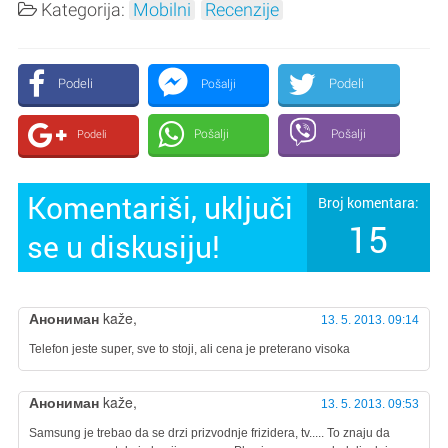
Kategorija:
Mobilni
Recenzije
Podeli
Podeli
Pošalji
Pošalji
Pošalji
Podeli
Komentariši, uključi
Broj komentara:
15
se u diskusiju!
Анониман
kaže,
13. 5. 2013. 09:14
Telefon jeste super, sve to stoji, ali cena je preterano visoka
Анониман
kaže,
13. 5. 2013. 09:53
Samsung je trebao da se drzi prizvodnje frizidera, tv..... To znaju da