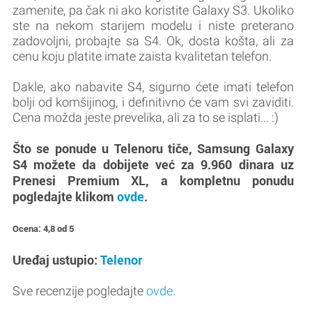
zamenite, pa čak ni ako koristite Galaxy S3. Ukoliko
ste na nekom starijem modelu i niste preterano
zadovoljni, probajte sa S4. Ok, dosta košta, ali za
cenu koju platite imate zaista kvalitetan telefon.
Dakle, ako nabavite S4, sigurno ćete imati telefon
bolji od komšijinog, i definitivno će vam svi zaviditi.
Cena možda jeste prevelika, ali za to se isplati... :)
Što se ponude u Telenoru tiče, Samsung Galaxy
S4 možete da dobijete već za 9.960 dinara uz
Prenesi Premium XL, a kompletnu ponudu
pogledajte klikom
ovde
.
Ocena: 4,8 od 5
Uređaj ustupio:
Telenor
Sve recenzije pogledajte
ovde
.