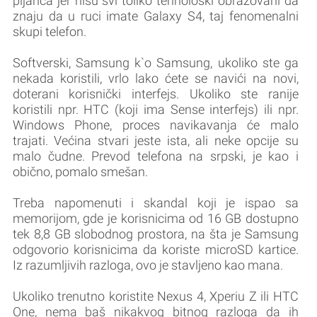
pijanca jer nisu svi toliko tehnološki obrazovani da
znaju da u ruci imate Galaxy S4, taj fenomenalni
skupi telefon.
Softverski, Samsung k`o Samsung, ukoliko ste ga
nekada koristili, vrlo lako ćete se navići na novi,
doterani korisnički interfejs. Ukoliko ste ranije
koristili npr. HTC (koji ima Sense interfejs) ili npr.
Windows Phone, proces navikavanja će malo
trajati. Većina stvari jeste ista, ali neke opcije su
malo čudne. Prevod telefona na srpski, je kao i
obično, pomalo smešan.
Treba napomenuti i skandal koji je ispao sa
memorijom, gde je korisnicima od 16 GB dostupno
tek 8,8 GB slobodnog prostora, na šta je Samsung
odgovorio korisnicima da koriste microSD kartice.
Iz razumljivih razloga, ovo je stavljeno kao mana.
Ukoliko trenutno koristite Nexus 4, Xperiu Z ili HTC
One, nema baš nikakvog bitnog razloga da ih