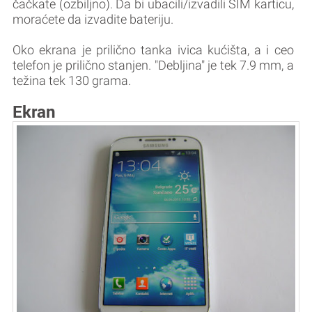
čačkate (ozbiljno). Da bi ubacili/izvadili SIM karticu,
moraćete da izvadite bateriju.
Oko ekrana je prilično tanka ivica kućišta, a i ceo
telefon je prilično stanjen. "Debljina" je tek 7.9 mm, a
težina tek 130 grama.
Ekran