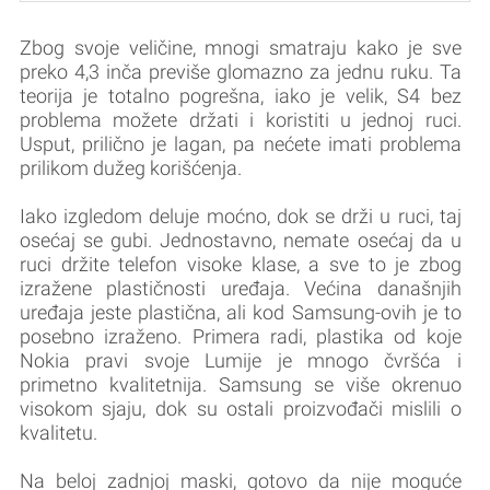
Zbog svoje veličine, mnogi smatraju kako je sve
preko 4,3 inča previše glomazno za jednu ruku. Ta
teorija je totalno pogrešna, iako je velik, S4 bez
problema možete držati i koristiti u jednoj ruci.
Usput, prilično je lagan, pa nećete imati problema
prilikom dužeg korišćenja.
Iako izgledom deluje moćno, dok se drži u ruci, taj
osećaj se gubi. Jednostavno, nemate osećaj da u
ruci držite telefon visoke klase, a sve to je zbog
izražene plastičnosti uređaja. Većina današnjih
uređaja jeste plastična, ali kod Samsung-ovih je to
posebno izraženo. Primera radi, plastika od koje
Nokia pravi svoje Lumije je mnogo čvršća i
primetno kvalitetnija. Samsung se više okrenuo
visokom sjaju, dok su ostali proizvođači mislili o
kvalitetu.
Na beloj zadnjoj maski, gotovo da nije moguće