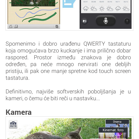
Spomenimo i dobro urađenu QWERTY tastaturu
koja omogućava brzo kuckanje i ima prilično dobar
raspored. Prostor između znakova je dobro
određen, pa neće mnogo nervirati one debljih
pristiju, ili pak one manje spretne kod touch screen
tastatura.
Definitivno, najviše softverskih poboljšanja je u
kameri, o čemu će biti reči u nastavku...
Kamera