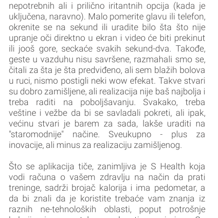
nepotrebnih ali i prilično iritantnih opcija (kada je
uključena, naravno). Malo pomerite glavu ili telefon,
okrenite se na sekund ili uradite bilo šta što nije
upranje oči direktno u ekran i video će biti prekinut
ili jooš gore, seckaće svakih sekund-dva. Takođe,
geste u vazduhu nisu savršene, razmahali smo se,
čitali za šta je šta predviđeno, ali sem blažih bolova
u ruci, nismo postigli neki wow efekat. Takve stvari
su dobro zamišljene, ali realizacija nije baš najbolja i
treba raditi na poboljšavanju. Svakako, treba
veštine i vežbe da bi se savladali pokreti, ali ipak,
većinu stvari je barem za sada, lakše uraditi na
"staromodnije" načine. Sveukupno - plus za
inovacije, ali minus za realizaciju zamišljenog.
Što se aplikacija tiče, zanimljiva je S Health koja
vodi računa o vašem zdravlju na način da prati
treninge, sadrži brojač kalorija i ima pedometar, a
da bi znali da je koristite trebaće vam znanja iz
raznih ne-tehnoloških oblasti, poput potrošnje