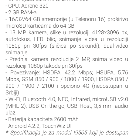
- GPU: Adreno 320
- 2 GB RAM-a
- 16/32/64 GB smemorije (u Telenoru 16) proširivo
microSD karticama do 64 GB
- 13 MP kamera, slike u rezoluciji 4128x3096 px,
autofokus, LED blic, snimanje videa u rezoluciji
1080p pri 30fps (sličica po sekundi), dual-video
snimanje
- Prednja kamera rezolucije 2 MP, snima video u
rezoluciji 1080p takođe pri 30fps
- Povezivanje: HSDPA, 42.2 Mbps; HSUPA, 5.76
Mbps, GSM 850 / 900 / 1800 / 1900, HSDPA 850 /
900 / 1900 / 2100 i opciono 4G (nedostupan u
Srbiji)
- Wi-Fi, Bluetooth 4.0, NFC, Infrared, microUSB v2.0
(MHL 2), USB On-the-go, USB Host, 3,5 mm audio
ulaz
- Baterija kapaciteta 2600 mAh
- Android 4.2.2, TouchWiz UI
* Specifikacija je za model I9505 koji je dostupan