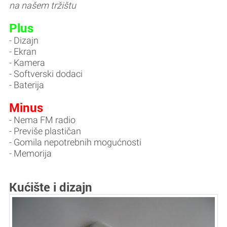
na našem tržištu
Plus
- Dizajn
- Ekran
- Kamera
- Softverski dodaci
- Baterija
Minus
- Nema FM radio
- Previše plastičan
- Gomila nepotrebnih mogućnosti
- Memorija
Kućište i dizajn