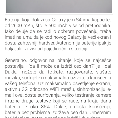
Baterija koja dolazi sa Galaxy-jem S4 ima kapacitet
od 2600 mAh, što je 500 mAh više od prethodnika.
Iako deluje da se radi o dobrom povećanju, treba
imati na umu da je kod novog Galaxy-ja veći ekran i
dosta zahtevniji hardver. Autonomija baterije ipak je
bolja, ali i zavisi od pojedinačnih situacija.
Generalno, odgovor na pitanje koje se najčešće
postavlja - "da li može da izdrži ceo dan?" je - da!
Dakle, možete da fotkate, razgovarate, slušate
muziku, surfujete i maksimalno uživate u korišćenju
vašeg telefona. Uz maksimalno osvetljenje ekrana,
aktivnu 3G odnosno WiFi mrežu, sinhronizaciju e-
mail-ova, dosta surfovanja, veliko testiranje kamere
i razne druge testove koji se rade, na kraju dana
baterija je oko 35%. Dakle, i dosta korišćenja,
baterija bez problema izdržava ceo dan. Umerenim