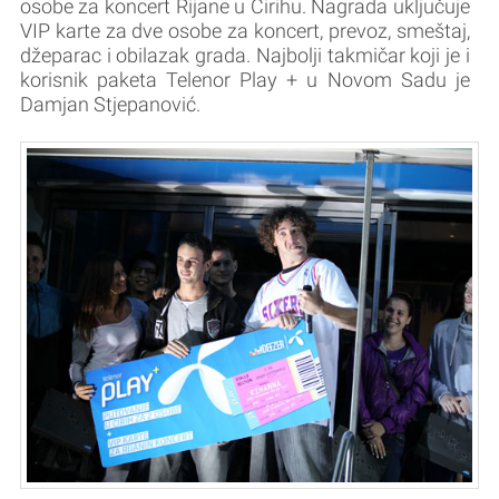
osobe za koncert Rijane u Cirihu. Nagrada uključuje
VIP karte za dve osobe za koncert, prevoz, smeštaj,
džeparac i obilazak grada. Najbolji takmičar koji je i
korisnik paketa Telenor Play + u Novom Sadu je
Damjan Stjepanović.