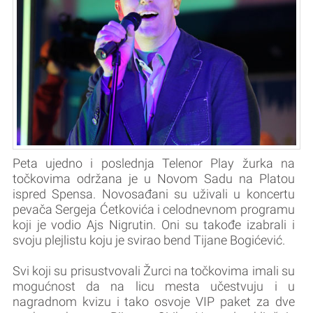
Peta ujedno i poslednja Telenor Play žurka na
točkovima održana je u Novom Sadu na Platou
ispred Spensa. Novosađani su uživali u koncertu
pevača Sergeja Ćetkovića i celodnevnom programu
koji je vodio Ajs Nigrutin. Oni su takođe izabrali i
svoju plejlistu koju je svirao bend Tijane Bogićević.
Svi koji su prisustvovali Žurci na točkovima imali su
mogućnost da na licu mesta učestvuju i u
nagradnom kvizu i tako osvoje VIP paket za dve