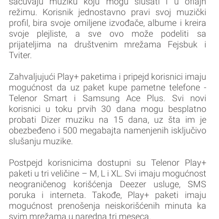
sačuvaju muziku koju mogu slušati i u oflajn
režimu. Korisnik jednostavno pravi svoj muzički
profil, bira svoje omiljene izvođače, albume i kreira
svoje plejliste, a sve ovo može podeliti sa
prijateljima na društvenim mrežama Fejsbuk i
Tviter.
Zahvaljujući Play+ paketima i pripejd korisnici imaju
mogućnost da uz paket kupe pametne telefone -
Telenor Smart i Samsung Ace Plus. Svi novi
korisnici u toku prvih 30 dana mogu besplatno
probati Dizer muziku na 15 dana, uz šta im je
obezbeđeno i 500 megabajta namenjenih isključivo
slušanju muzike.
Postpejd korisnicima dostupni su Telenor Play+
paketi u tri veličine – M, L i XL. Svi imaju mogućnost
neograničenog korišćenja Deezer usluge, SMS
poruka i interneta. Takođe, Play+ paketi imaju
mogućnost prenošenja neiskorišćenih minuta ka
svim mrežama u naredna tri meseca.