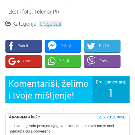
Tekst i foto: Telenor PR
Kategorija:
Događaji
Podeli
Podeli
Pošalji
Pošalji
Pošalji
Podeli
Komentariši, želimo
Broj komentara:
1
i tvoje mišljenje!
Анониман
kaže,
12. 5. 2013. 00:41
kad ova legenda peva,na njegovom koncertu se uvek moze naci
normalna cura-provereno