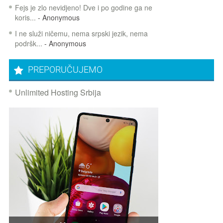
Fejs je zlo nevidjeno! Dve i po godine ga ne
koris...
- Anonymous
I ne služi ničemu, nema srpski jezik, nema
podršk...
- Anonymous
PREPORUČUJEMO
Unlimited Hosting Srbija