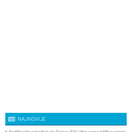
NAJNOVIJE
Sertifikacija potvrđuje da Galaxy S26 Ultra nema 60W punjenja