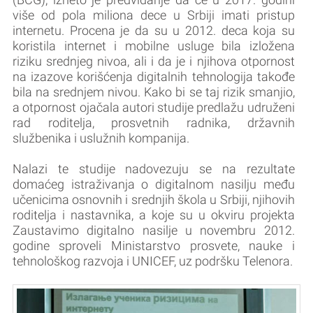
više od pola miliona dece u Srbiji imati pristup
internetu. Procena je da su u 2012. deca koja su
koristila internet i mobilne usluge bila izložena
riziku srednjeg nivoa, ali i da je i njihova otpornost
na izazove korišćenja digitalnih tehnologija takođe
bila na srednjem nivou. Kako bi se taj rizik smanjio,
a otpornost ojačala autori studije predlažu udruženi
rad roditelja, prosvetnih radnika, državnih
službenika i uslužnih kompanija.
Nalazi te studije nadovezuju se na rezultate
domaćeg istraživanja o digitalnom nasilju među
učenicima osnovnih i srednjih škola u Srbiji, njihovih
roditelja i nastavnika, a koje su u okviru projekta
Zaustavimo digitalno nasilje u novembru 2012.
godine sproveli Ministarstvo prosvete, nauke i
tehnološkog razvoja i UNICEF, uz podršku Telenora.