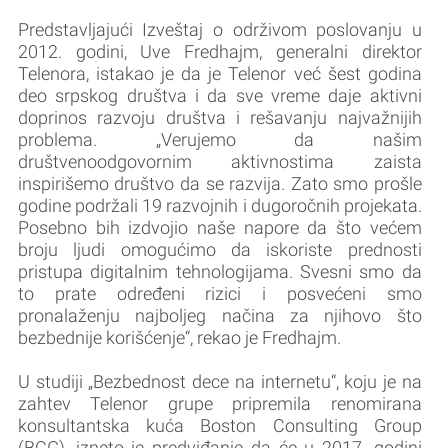
Predstavljajući Izveštaj o održivom poslovanju u
2012. godini, Uve Fredhajm, generalni direktor
Telenora, istakao je da je Telenor već šest godina
deo srpskog društva i da sve vreme daje aktivni
doprinos razvoju društva i rešavanju najvažnijih
problema. „Verujemo da našim
društvenoodgovornim aktivnostima zaista
inspirišemo društvo da se razvija. Zato smo prošle
godine podržali 19 razvojnih i dugoročnih projekata.
Posebno bih izdvojio naše napore da što većem
broju ljudi omogućimo da iskoriste prednosti
pristupa digitalnim tehnologijama. Svesni smo da
to prate određeni rizici i posvećeni smo
pronalaženju najboljeg načina za njihovo što
bezbednije korišćenje“, rekao je Fredhajm.
U studiji „Bezbednost dece na internetu“, koju je na
zahtev Telenor grupe pripremila renomirana
konsultantska kuća Boston Consulting Group
(BCG), izneto je predviđanje da će u 2017. godini