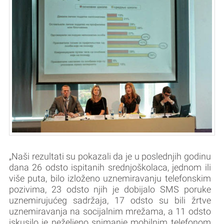
„Naši rezultati su pokazali da je u poslednjih godinu
dana 26 odsto ispitanih srednjoškolaca, jednom ili
više puta, bilo izloženo uznemiravanju telefonskim
pozivima, 23 odsto njih je dobijalo SMS poruke
uznemirujućeg sadržaja, 17 odsto su bili žrtve
uznemiravanja na socijalnim mrežama, a 11 odsto
iskusilo je neželjeno snimanje mobilnim telefonom