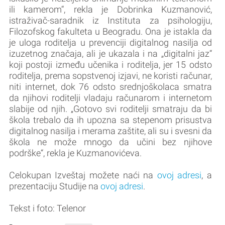
ili kamerom“, rekla je Dobrinka Kuzmanović,
istraživač-saradnik iz Instituta za psihologiju,
Filozofskog fakulteta u Beogradu. Ona je istakla da
je uloga roditelja u prevenciji digitalnog nasilja od
izuzetnog značaja, ali je ukazala i na „digitalni jaz“
koji postoji između učenika i roditelja, jer 15 odsto
roditelja, prema sopstvenoj izjavi, ne koristi računar,
niti internet, dok 76 odsto srednjoškolaca smatra
da njihovi roditelji vladaju računarom i internetom
slabije od njih. „Gotovo svi roditelji smatraju da bi
škola trebalo da ih upozna sa stepenom prisustva
digitalnog nasilja i merama zaštite, ali su i svesni da
škola ne može mnogo da učini bez njihove
podrške“, rekla je Kuzmanovićeva.
Celokupan Izveštaj možete naći na
ovoj adresi
, a
prezentaciju Studije na
ovoj adresi
.
Tekst i foto: Telenor