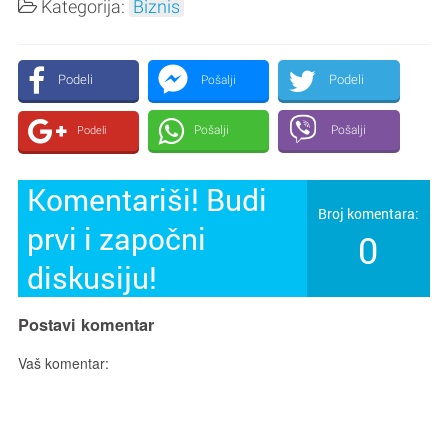
Kategorija:
Biznis
Podeli
Podeli
Pošalji
Pošalji
Pošalji
Podeli
Komentariši! Budi
Broj komentara:
prvi i započni
0
diskusiju!
Postavi komentar
Vaš komentar: