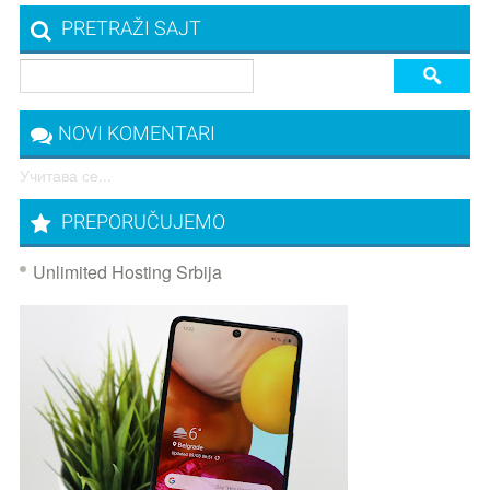
PRETRAŽI SAJT
NOVI KOMENTARI
Учитава се...
PREPORUČUJEMO
Unlimited Hosting Srbija