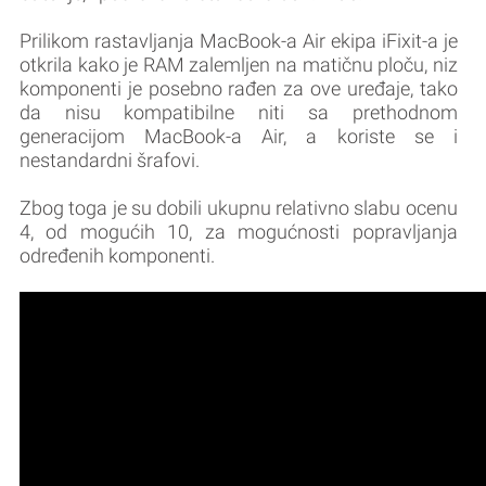
Prilikom rastavljanja MacBook-a Air ekipa iFixit-a je
otkrila kako je RAM zalemljen na matičnu ploču, niz
komponenti je posebno rađen za ove uređaje, tako
da nisu kompatibilne niti sa prethodnom
generacijom MacBook-a Air, a koriste se i
nestandardni šrafovi.
Zbog toga je su dobili ukupnu relativno slabu ocenu
4, od mogućih 10, za mogućnosti popravljanja
određenih komponenti.