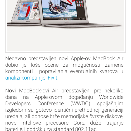
Nedavno predstavljen novi Apple-ov MacBook Air
dobio je loše ocene za mogućnosti zamene
komponenti i popravljanja eventualnih kvarova u
analizi kompanije iFixit
.
Novi MacBook-ovi Air predstavljeni pre nekoliko
dana na Apple-ovom događanju Worldwide
Developers Conference (WWDC) spoljašnjim
izgledom su gotovo identični prethodnoj generaciji
uređaja, ali donose brže memorijske čvrste diskove,
nove Intel-ove procesore Core, duže trajanje
baterije, i podršku za standard 802.11ac.