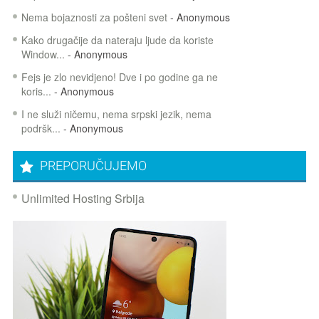
Nema bojaznosti za pošteni svet
- Anonymous
Kako drugačije da nateraju ljude da koriste
Window...
- Anonymous
Fejs je zlo nevidjeno! Dve i po godine ga ne
koris...
- Anonymous
I ne služi ničemu, nema srpski jezik, nema
podršk...
- Anonymous
PREPORUČUJEMO
Unlimited Hosting Srbija