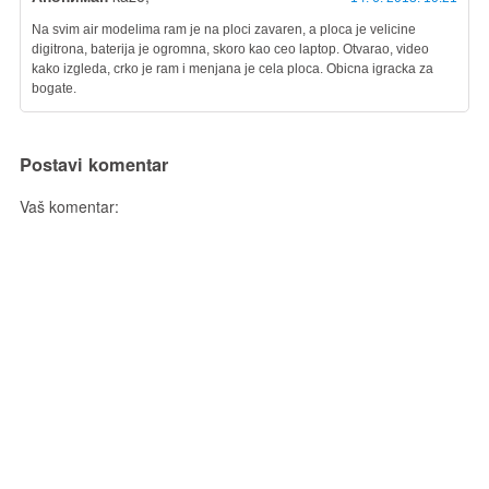
Na svim air modelima ram je na ploci zavaren, a ploca je velicine
digitrona, baterija je ogromna, skoro kao ceo laptop. Otvarao, video
kako izgleda, crko je ram i menjana je cela ploca. Obicna igracka za
bogate.
Postavi komentar
Vaš komentar: