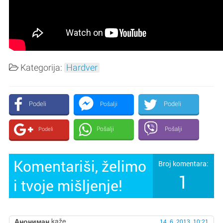
Kategorija:
Hardver
Podeli
Podeli
Pošalji
Pošalji
Pošalji
Podeli
Komentariši, želimo
Broj komentara:
1
i tvoje mišljenje!
Анониман
kaže,
14. 6. 2013. 10:21