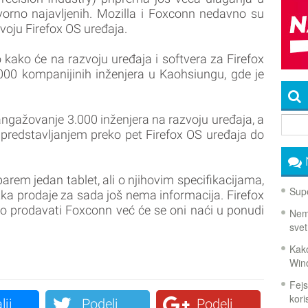
vorno najavljenih. Mozilla i Foxconn nedavno su
voju Firefox OS uređaja.
kako će na razvoju uređaja i softvera za Firefox
000 kompanijinih inženjera u Kaohsiungu, gde je
ngažovanje 3.000 inženjera na razvoju uređaja, a
e predstavljanjem preko pet Firefox OS uređaja do
arem jedan tablet, ali o njihovim specifikacijama,
Supe
ka prodaje za sada još nema informacija. Firefox
o prodavati Foxconn već će se oni naći u ponudi
Nema
svet
Kako
Win
Fejs
koris
lji
Podeli
Podeli