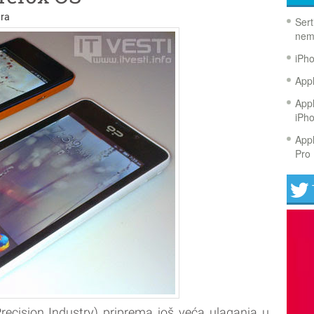
ra
Sert
nem
iPh
Appl
Appl
iPh
Appl
Pro 
cision Industry) priprema još veća ulaganja u