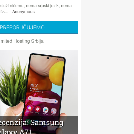
 služi ničemu, nema srpski jezik, nema
šk...
- Anonymous
PREPORUČUJEMO
imited Hosting Srbija
ecenzija: Samsung
alaxy A71