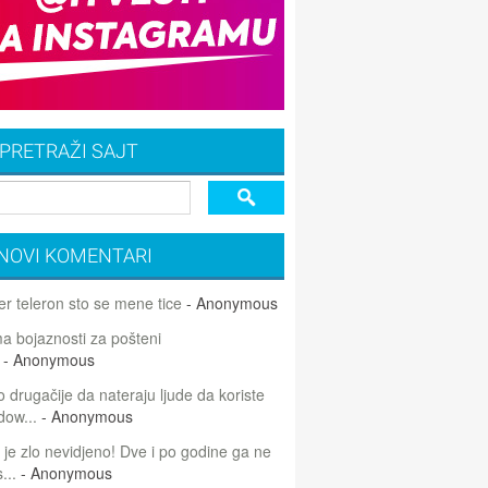
PRETRAŽI SAJT
NOVI KOMENTARI
r teleron sto se mene tice
- Anonymous
 bojaznosti za pošteni
- Anonymous
 drugačije da nateraju ljude da koriste
dow...
- Anonymous
 je zlo nevidjeno! Dve i po godine ga ne
...
- Anonymous