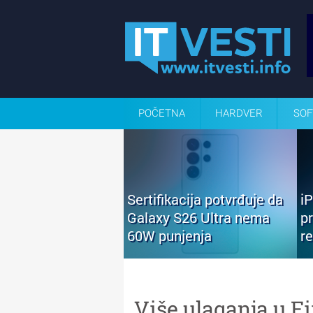
POČETNA
HARDVER
SOF
Sertifikacija potvrđuje da
i
Galaxy S26 Ultra nema
p
60W punjenja
r
Više ulaganja u F