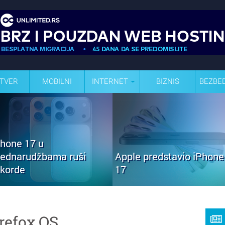
TVER
MOBILNI
INTERNET
BIZNIS
BEZBE
Phone 17 u
rednarudžbama ruši
Apple predstavio iPhone
ekorde
17
irefox OS