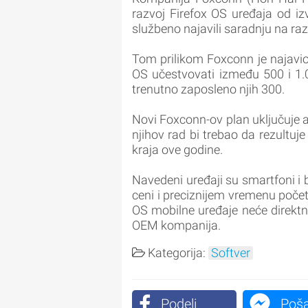
razvoj Firefox OS uređaja od iz
službeno najavili saradnju na raz
Tom prilikom Foxconn je najavio 
OS učestvovati između 500 i 1.
trenutno zaposleno njih 300.
Novi Foxconn-ov plan uključuje a
njihov rad bi trebao da rezultuj
kraja ove godine.
Navedeni uređaji su smartfoni i b
ceni i preciznijem vremenu počet
OS mobilne uređaje neće direktn
OEM kompanija.
Kategorija:
Softver
Podeli
Poša