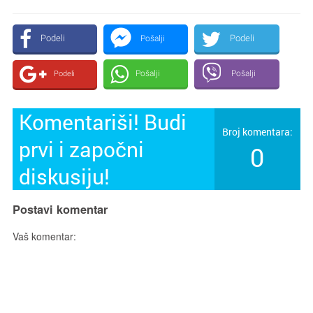
Podeli
Podeli
Pošalji
Pošalji
Pošalji
Podeli
Komentariši! Budi
Broj komentara:
prvi i započni
0
diskusiju!
Postavi komentar
Vaš komentar: