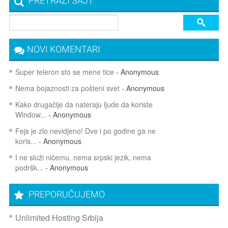
PRETRAŽI SAJT
NOVI KOMENTARI
Super teleron sto se mene tice
- Anonymous
Nema bojaznosti za pošteni svet
- Anonymous
Kako drugačije da nateraju ljude da koriste
Window...
- Anonymous
Fejs je zlo nevidjeno! Dve i po godine ga ne
koris...
- Anonymous
I ne služi ničemu, nema srpski jezik, nema
podršk...
- Anonymous
PREPORUČUJEMO
Unlimited Hosting Srbija