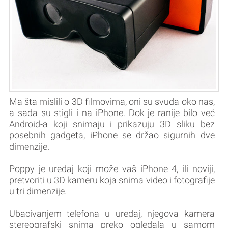
Ma šta mislili o 3D filmovima, oni su svuda oko nas,
a sada su stigli i na iPhone. Dok je ranije bilo već
Android-a koji snimaju i prikazuju 3D sliku bez
posebnih gadgeta, iPhone se držao sigurnih dve
dimenzije.
Poppy je uređaj koji može vaš iPhone 4, ili noviji,
pretvoriti u 3D kameru koja snima video i fotografije
u tri dimenzije.
Ubacivanjem telefona u uređaj, njegova kamera
stereografski snima preko ogledala u samom