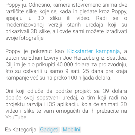
Poppy-ju. Odnosno, kamera istovremeno snima dve
različite slike, koje se, kada ih gledate kroz Poppy,
spajaju u 3D sliku ili video. Radi se o
modernizovanoj verziji starih uređaja koji su
prikazivali 3D slike, ali ovde sami možete izrađivati
svoje fotografije.
Poppy je pokrenut kao
Kickstarter kampanja
, a
autori su Ethan Lowry i Joe Heitzeberg iz Seattlea.
Cilj im je bio prikupiti 40.000 dolara za proizvodnju,
što su ostvarili u samo 9 sati. 25 dana pre kraja
kampanje već su na preko 100 hiljada dolara.
Oni koji odluče da podrže projekt sa 39 dolara
dobiće svoj sopstveni uređaj, a tim koji radi na
projektu razvija i iOS aplikaciju koja će snimati 3D
video i slike te vam omogućiti da ih prebacite na
YouTube.
Kategorija:
Gadgeti
Mobilni