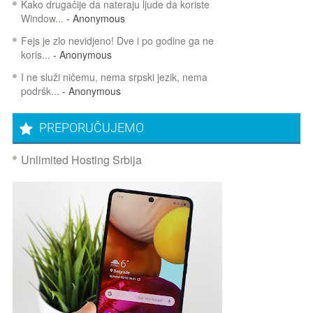
Kako drugačije da nateraju ljude da koriste
Window...
- Anonymous
Fejs je zlo nevidjeno! Dve i po godine ga ne
koris...
- Anonymous
I ne služi ničemu, nema srpski jezik, nema
podršk...
- Anonymous
PREPORUČUJEMO
Unlimited Hosting Srbija