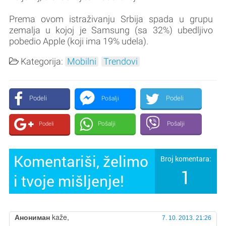
Prema ovom istraživanju Srbija spada u grupu
zemalja u kojoj je Samsung (sa 32%) ubedljivo
pobedio Apple (koji ima 19% udela).
Kategorija:
Mobilni
Trendovi
Podeli
Podeli
Pošalji
Pošalji
Pošalji
Podeli
Komentariši, želimo
Broj komentara:
1
i tvoje mišljenje!
Анониман
kaže,
7. 10. 2013. 21:26