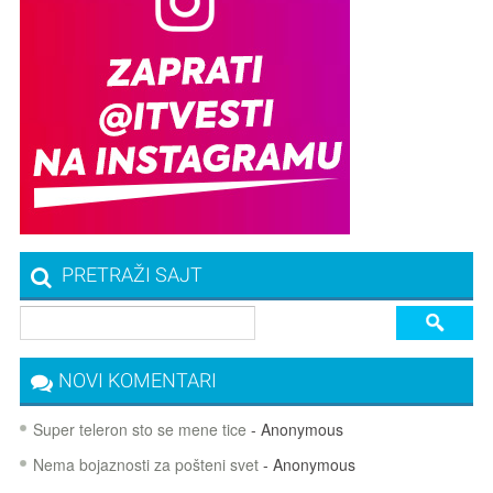
PRETRAŽI SAJT
NOVI KOMENTARI
Super teleron sto se mene tice
- Anonymous
Nema bojaznosti za pošteni svet
- Anonymous