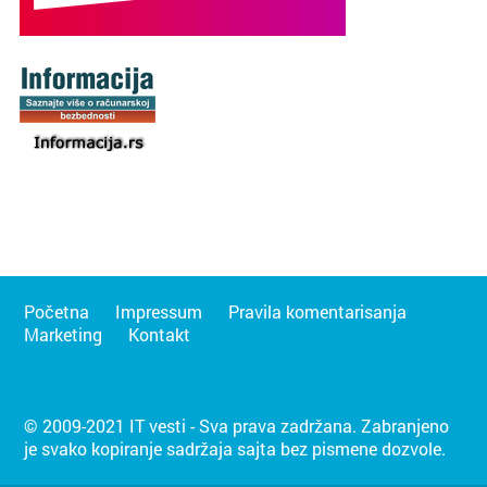
Početna
Impressum
Pravila komentarisanja
Marketing
Kontakt
© 2009-2021 IT vesti - Sva prava zadržana. Zabranjeno
je svako kopiranje sadržaja sajta bez pismene dozvole.