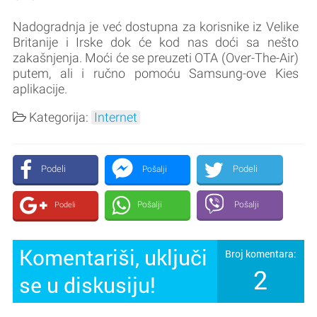
Nadogradnja je već dostupna za korisnike iz Velike
Britanije i Irske dok će kod nas doći sa nešto
zakašnjenja. Moći će se preuzeti OTA (Over-The-Air)
putem, ali i ručno pomoću Samsung-ove Kies
aplikacije.
Kategorija:
Internet
Podeli
Podeli
Pošalji
Pošalji
Pošalji
Podeli
Komentariši, uključi
Broj komentara:
2
se u diskusiju!