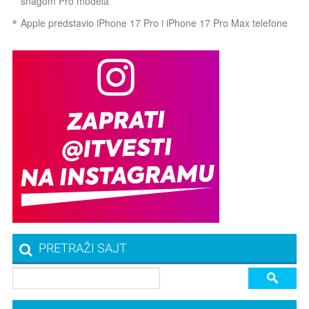
snagom Pro modela
Apple predstavio iPhone 17 Pro i iPhone 17 Pro Max telefone
PRETRAŽI SAJT