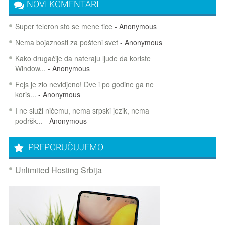
NOVI KOMENTARI
Super teleron sto se mene tice
- Anonymous
Nema bojaznosti za pošteni svet
- Anonymous
Kako drugačije da nateraju ljude da koriste
Window...
- Anonymous
Fejs je zlo nevidjeno! Dve i po godine ga ne
koris...
- Anonymous
I ne služi ničemu, nema srpski jezik, nema
podršk...
- Anonymous
PREPORUČUJEMO
Unlimited Hosting Srbija