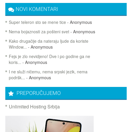
NOVI KOMENTARI
Super teleron sto se mene tice
- Anonymous
Nema bojaznosti za pošteni svet
- Anonymous
Kako drugačije da nateraju ljude da koriste
Window...
- Anonymous
Fejs je zlo nevidjeno! Dve i po godine ga ne
koris...
- Anonymous
I ne služi ničemu, nema srpski jezik, nema
podršk...
- Anonymous
PREPORUČUJEMO
Unlimited Hosting Srbija