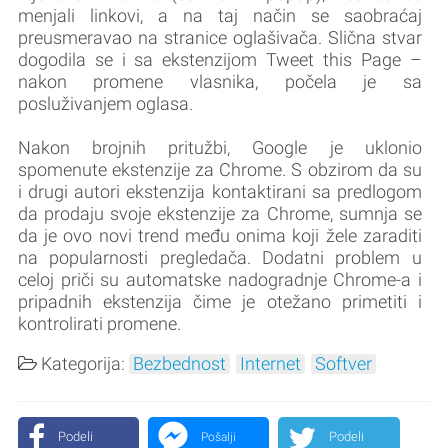
menjali linkovi, a na taj način se saobraćaj
preusmeravao na stranice oglašivača. Slična stvar
dogodila se i sa ekstenzijom Tweet this Page –
nakon promene vlasnika, počela je sa
posluživanjem oglasa.
Nakon brojnih pritužbi, Google je uklonio
spomenute ekstenzije za Chrome. S obzirom da su
i drugi autori ekstenzija kontaktirani sa predlogom
da prodaju svoje ekstenzije za Chrome, sumnja se
da je ovo novi trend među onima koji žele zaraditi
na popularnosti pregledača. Dodatni problem u
celoj priči su automatske nadogradnje Chrome-a i
pripadnih ekstenzija čime je otežano primetiti i
kontrolirati promene.
Kategorija:
Bezbednost
Internet
Softver
Podeli
Podeli
Pošalji