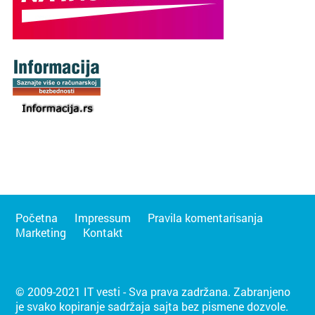
Početna
Impressum
Pravila komentarisanja
Marketing
Kontakt
© 2009-2021 IT vesti - Sva prava zadržana. Zabranjeno
je svako kopiranje sadržaja sajta bez pismene dozvole.