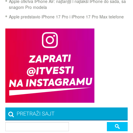
Apple otkriva iPhone Air: najtanjiji i najlakši iPhone do sada, sa
snagom Pro modela
Apple predstavio iPhone 17 Pro i iPhone 17 Pro Max telefone
PRETRAŽI SAJT