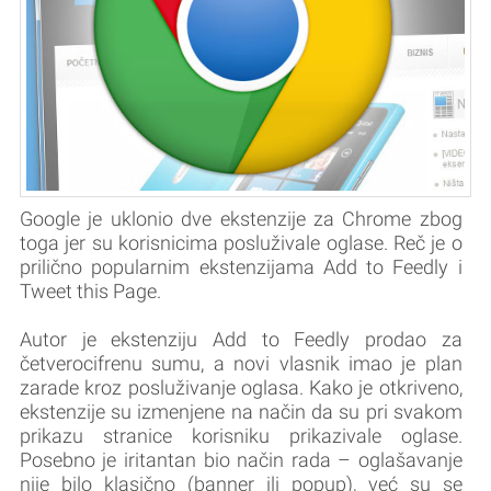
Google je uklonio dve ekstenzije za Chrome zbog
toga jer su korisnicima posluživale oglase. Reč je o
prilično popularnim ekstenzijama Add to Feedly i
Tweet this Page.
Autor je ekstenziju Add to Feedly prodao za
četverocifrenu sumu, a novi vlasnik imao je plan
zarade kroz posluživanje oglasa. Kako je otkriveno,
ekstenzije su izmenjene na način da su pri svakom
prikazu stranice korisniku prikazivale oglase.
Posebno je iritantan bio način rada – oglašavanje
nije bilo klasično (banner ili popup), već su se