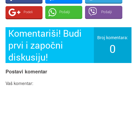
Pošalji
Pošalji
Podeli
Komentariši! Budi
Broj komentara:
prvi i započni
0
diskusiju!
Postavi komentar
Vaš komentar: