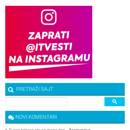
PRETRAŽI SAJT
NOVI KOMENTARI
Super teleron sto se mene tice
- Anonymous