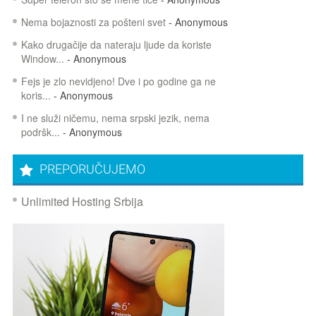
Nema bojaznosti za pošteni svet
- Anonymous
Kako drugačije da nateraju ljude da koriste
Window...
- Anonymous
Fejs je zlo nevidjeno! Dve i po godine ga ne
koris...
- Anonymous
I ne služi ničemu, nema srpski jezik, nema
podršk...
- Anonymous
PREPORUČUJEMO
Unlimited Hosting Srbija