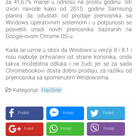
za 41,67% manje u odnosu na prošlu godinu. Isti
izvori navode kako od 2015. godine Samsung
planira da odustati od prodaje prenosnika sa
Windows operativnim sistemom i u potpunosti se
posvetiti izradi novih prenosnika baziranih na
Google-ovom Chrome OS-u.
Kada se uzme u obzir da Windows u verziji 8 i 8.1 i
nisu najbolje prihvaćeni od strane korisnika, onda
takva možebitna odluka i ne čudi, jer se za sada
Chromebookovi dosta dobro prodaju, za razliku od
prijenosnika sa spomenutim Windowsima.
Kategorija:
Hardver
Podeli
Podeli
Pošalji
Pošalji
Pošalji
Podeli