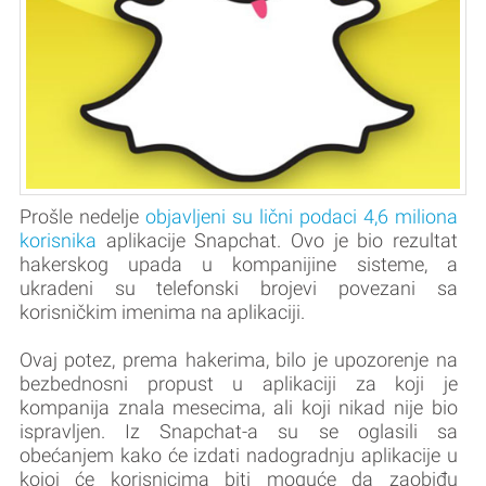
Prošle nedelje
objavljeni su lični podaci 4,6 miliona
korisnika
aplikacije Snapchat. Ovo je bio rezultat
hakerskog upada u kompanijine sisteme, a
ukradeni su telefonski brojevi povezani sa
korisničkim imenima na aplikaciji.
Ovaj potez, prema hakerima, bilo je upozorenje na
bezbednosni propust u aplikaciji za koji je
kompanija znala mesecima, ali koji nikad nije bio
ispravljen. Iz Snapchat-a su se oglasili sa
obećanjem kako će izdati nadogradnju aplikacije u
kojoj će korisnicima biti moguće da zaobiđu