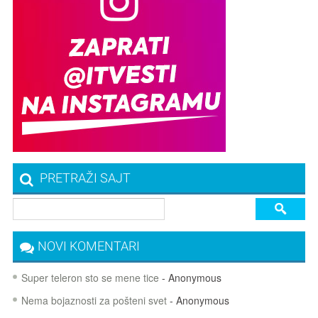
PRETRAŽI SAJT
NOVI KOMENTARI
Super teleron sto se mene tice
- Anonymous
Nema bojaznosti za pošteni svet
- Anonymous