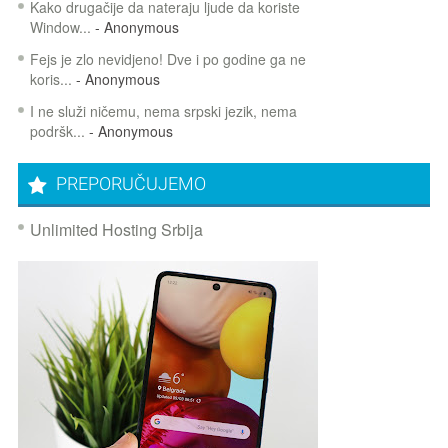
Kako drugačije da nateraju ljude da koriste
Window...
- Anonymous
Fejs je zlo nevidjeno! Dve i po godine ga ne
koris...
- Anonymous
I ne služi ničemu, nema srpski jezik, nema
podršk...
- Anonymous
PREPORUČUJEMO
Unlimited Hosting Srbija