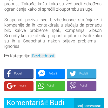
propust. Takođe, kažu kako su već uveli određena
ograničenja kako bi sprečili zloupotrebu usluge.
Snapchat poziva sve bezbednosne stručnjake i
kompanije da ih kontaktiraju u slučaju da pronađu
bilo kakve probleme. Ipak, kompanija Gibson
Security koja je otkrila propust u pitanju, tvrdi kako
su ih u Snapchat-u nakon prijave problema –
ignorisali.
Kategorija:
Bezbednost
Podeli
Podeli
Pošalji
Pošalji
Pošalji
Podeli
Komentariši! Budi
Broj komentara: