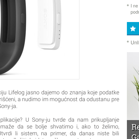
I ne
podr
Unl
ciju Lifelog jasno dajemo do znanja koje podatke
 korišćeni, a nudimo im mogućnost da odustanu pre
Sony-ja.
likacije? U Sony-ju tvrde da nam prikupljanje
R
že da se bolje shvatimo i, ako to želimo,
rdi li sistem, na primer, da danas niste bili
G