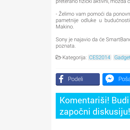
preterano fizički aktivni, možda 
- Želimo vam pomoći da ponovno o
pametnije odluke u budućnosti
Makino.
Sony je najavio da će SmartBand 
poznata.
Kategorija:
CES2014
Gadget
Podeli
Poša
Komentariši! Budi 
započni diskusiju