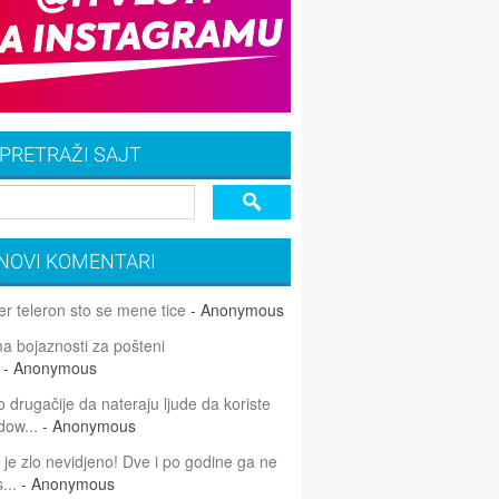
PRETRAŽI SAJT
NOVI KOMENTARI
r teleron sto se mene tice
- Anonymous
 bojaznosti za pošteni
- Anonymous
 drugačije da nateraju ljude da koriste
dow...
- Anonymous
 je zlo nevidjeno! Dve i po godine ga ne
...
- Anonymous