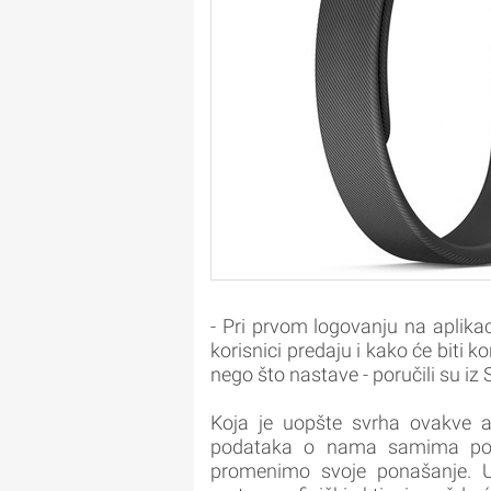
- Pri prvom logovanju na aplika
korisnici predaju i kako će biti
nego što nastave - poručili su iz 
Koja je uopšte svrha ovakve ap
podataka o nama samima poma
promenimo svoje ponašanje. Utv