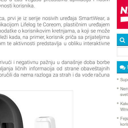
ivnosti korisnika.
, prvi je iz serije nosivih uređaja SmartWear, a
likacijom Lifelog te Coreom, plastičnim uređajem
 podatke o korisnikovim kretnjama, a koji se može
ži kada, na primer, korisnik priča sa prijateljima
otom te aktivnosti predstavlja u obliku interaktivne
ivući i negativnu pažnju u današnje doba borbe
ljanja ličnih informacija od strane obaveštajnih
oručili da nema razloga za strah i da vode računa
Supe
Nema
svet
Kako
Win
Fejs
koris