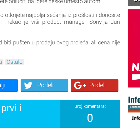
ćete odlučiti da idete peške umesto autom.
tkrijete najbolja sećanja iz prošlosti i donosite
 - rekao je viši product manager Sony-ja Jun
biti pušten u prodaju ovog proleća, ali cena nije
i
Ostalo
lji
Podeli
Podeli
prvi i
Broj komentara:
0
!