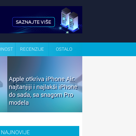
DNOST
RECENZIJE
OSTALO
Apple otkriva iPhone Air:
najtanjiji i najlakši iPhone
do sada, sa snagom Pro
modela
NAJNOVIJE