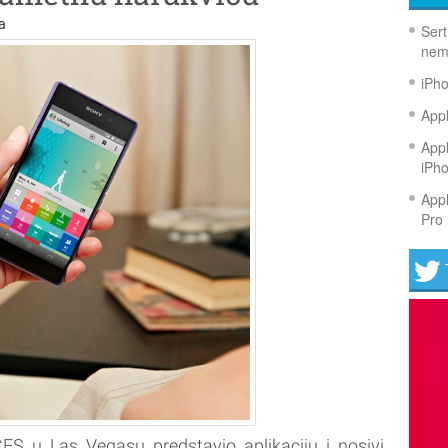
a
Sert
nem
iPh
Appl
Appl
iPh
Appl
Pro 
ES u Las Vegasu predstavio aplikaciju i nosivi