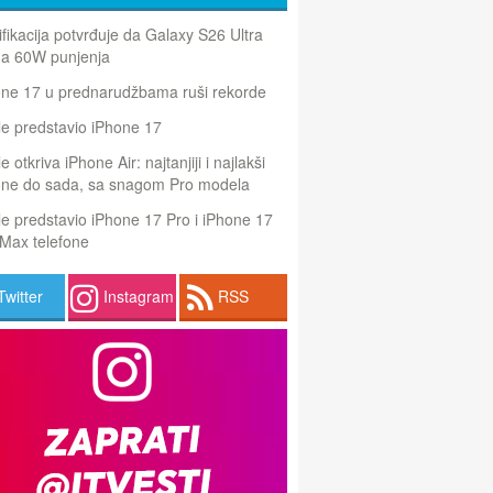
ifikacija potvrđuje da Galaxy S26 Ultra
a 60W punjenja
one 17 u prednarudžbama ruši rekorde
e predstavio iPhone 17
e otkriva iPhone Air: najtanjiji i najlakši
one do sada, sa snagom Pro modela
e predstavio iPhone 17 Pro i iPhone 17
Max telefone
Twitter
Instagram
RSS