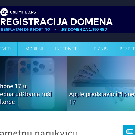
TVER
MOBILNI
INTERNET
BIZNIS
BEZBE
Phone 17 u
rednarudžbama ruši
Apple predstavio iPhone
ekorde
17
pametnu narukvicu