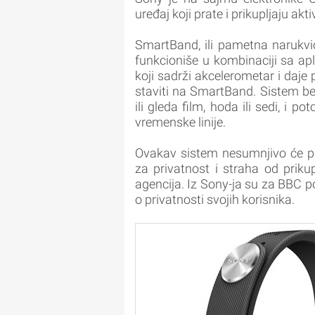
uređaj koji prate i prikupljaju akt
SmartBand, ili pametna narukvica
funkcioniše u kombinaciji sa ap
koji sadrži akcelerometar i daje
staviti na SmartBand. Sistem bele
ili gleda film, hoda ili sedi, i p
vremenske linije.
Ovakav sistem nesumnjivo će pr
za privatnost i straha od prikup
agencija. Iz Sony-ja su za BBC p
o privatnosti svojih korisnika.