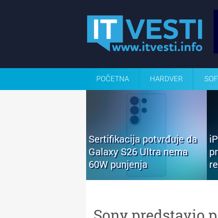
POČETNA
HARDVER
SOF
Sertifikacija potvrđuje da
i
Galaxy S26 Ultra nema
p
60W punjenja
r
Sony predstavio 