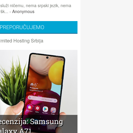
 služi ničemu, nema srpski jezik, nema
šk...
- Anonymous
PREPORUČUJEMO
imited Hosting Srbija
ecenzija: Samsung
alaxy A71