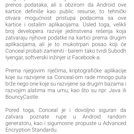
prenos podataka, ali s obzirom da Android ove
kartice definiše kao public resurse, to tehnički
otvara mogućnost pristupa podacima sa ove
kartice i ostalim aplikacijama. Usled toga, velikli
broj developera razvije jedinstvena rešenja koja
zatvaraju njihove podatke na kartici prema drugim
aplikacijama, ali je to mukotrpan posao koji će
Conceal probati zameniti - barem tako tvrdi Subodh
Iyengar, softverski inžinjer iz Facebook-a.
Prema njegovim riječima, kriptografičke aplikacije
koje su razvijene sa Conceal-om rade mnogo puta
brže nego one koje su razvijene sa drugim bazama i
razvojim alatima ma umu, kao što su npr. Java ili
BouncyCastle.
Pored toga, Conceal je i dovoljno siguran da
zatvara poznate rupe u Android random
generatoru, kao i sigurnosne propuste u Advanced
Encryption Standardu.