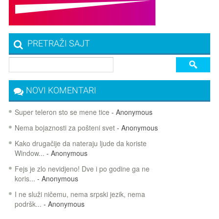
PRETRAŽI SAJT
NOVI KOMENTARI
Super teleron sto se mene tice
- Anonymous
Nema bojaznosti za pošteni svet
- Anonymous
Kako drugačije da nateraju ljude da koriste
Window...
- Anonymous
Fejs je zlo nevidjeno! Dve i po godine ga ne
koris...
- Anonymous
I ne služi ničemu, nema srpski jezik, nema
podršk...
- Anonymous