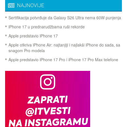
NAJNOVIJE
Sertifikacija potvrđuje da Galaxy S26 Ultra nema 60W punjenja
iPhone 17 u prednarudžbama ruši rekorde
Apple predstavio iPhone 17
Apple otkriva iPhone Air: najtanjiji i najlakši iPhone do sada, sa
snagom Pro modela
Apple predstavio iPhone 17 Pro i iPhone 17 Pro Max telefone