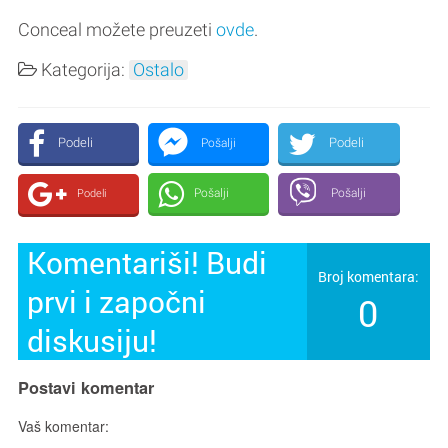
Conceal možete preuzeti
ovde
.
Kategorija:
Ostalo
Podeli
Podeli
Pošalji
Pošalji
Pošalji
Podeli
Komentariši! Budi
Broj komentara:
prvi i započni
0
diskusiju!
Postavi komentar
Vaš komentar: