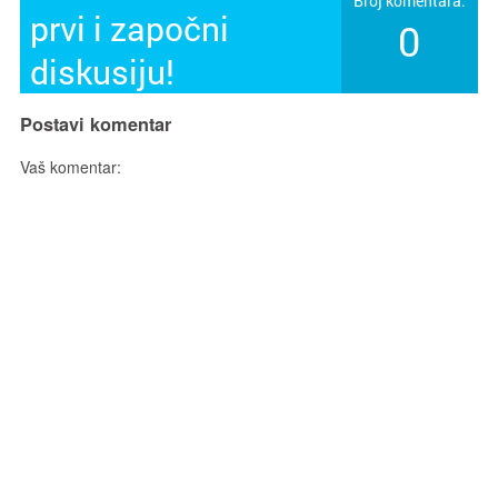
Broj komentara:
prvi i započni
0
diskusiju!
Postavi komentar
Vaš komentar: