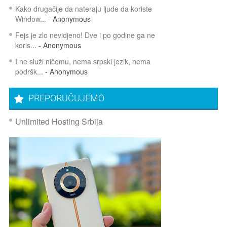
Kako drugačije da nateraju ljude da koriste
Window...
- Anonymous
Fejs je zlo nevidjeno! Dve i po godine ga ne
koris...
- Anonymous
I ne služi ničemu, nema srpski jezik, nema
podršk...
- Anonymous
PREPORUČUJEMO
Unlimited Hosting Srbija