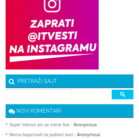
PRETRAŽI SAJT
NOVI KOMENTARI
Super teleron sto se mene tice
- Anonymous
Nema bojaznosti za pošteni svet
- Anonymous