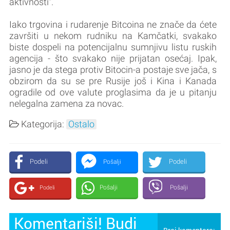
aktivnosti".
Iako trgovina i rudarenje Bitcoina ne znače da ćete
završiti u nekom rudniku na Kamčatki, svakako
biste dospeli na potencijalnu sumnjivu listu ruskih
agencija - što svakako nije prijatan osećaj. Ipak,
jasno je da stega protiv Bitocin-a postaje sve jača, s
obzirom da su se pre Rusije još i Kina i Kanada
ogradile od ove valute proglasima da je u pitanju
nelegalna zamena za novac.
Kategorija:
Ostalo
Podeli
Podeli
Pošalji
Pošalji
Pošalji
Podeli
Komentariši! Budi