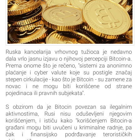
Ruska kancelarija vrhovnog tužioca je nedavno
dala vrlo jasnu izjavu o njihovoj percepciji Bitcoin-a.
Prema onome što je rečeno, "sistemi za anonimno
plaćanje i cyber valute koje su postigle značaj
stepen cirkulacije - kao što je Bitcoin - su zamene za
novac i ne mogu biti korišćene od strane
pojedinaca ili pravnih subjekata".
S obzirom da je Bitocin povezan sa ilegalnim
aktivnostima, Rusi nisu oduševljeni njegovim
korišćenjem, i ističu kako "korišćenjem Bitocin-a
građani mogu biti uvučeni u kriminalne radnje, pa
čak i finansijsko podrđavanje terorističkih