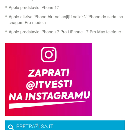
Apple predstavio iPhone 17
Apple otkriva iPhone Air: najtanjiji i najlakši iPhone do sada, sa
snagom Pro modela
Apple predstavio iPhone 17 Pro i iPhone 17 Pro Max telefone
PRETRAŽI SAJT