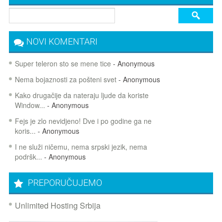
NOVI KOMENTARI
Super teleron sto se mene tice
- Anonymous
Nema bojaznosti za pošteni svet
- Anonymous
Kako drugačije da nateraju ljude da koriste
Window...
- Anonymous
Fejs je zlo nevidjeno! Dve i po godine ga ne
koris...
- Anonymous
I ne služi ničemu, nema srpski jezik, nema
podršk...
- Anonymous
PREPORUČUJEMO
Unlimited Hosting Srbija