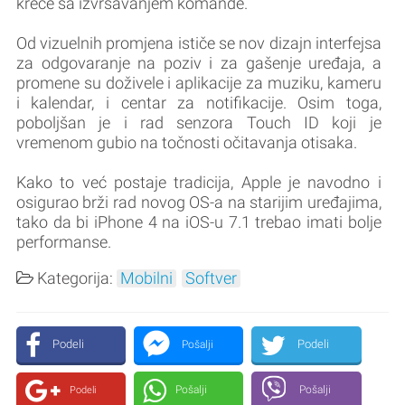
kreće sa izvršavanjem komande.
Od vizuelnih promjena ističe se nov dizajn interfejsa
za odgovaranje na poziv i za gašenje uređaja, a
promene su doživele i aplikacije za muziku, kameru
i kalendar, i centar za notifikacije. Osim toga,
poboljšan je i rad senzora Touch ID koji je
vremenom gubio na točnosti očitavanja otisaka.
Kako to već postaje tradicija, Apple je navodno i
osigurao brži rad novog OS-a na starijim uređajima,
tako da bi iPhone 4 na iOS-u 7.1 trebao imati bolje
performanse.
Kategorija:
Mobilni
Softver
Podeli
Podeli
Pošalji
Pošalji
Pošalji
Podeli