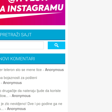
PRETRAŽI SAJT
NOVI KOMENTARI
r teleron sto se mene tice
- Anonymous
 bojaznosti za pošteni
- Anonymous
 drugačije da nateraju ljude da koriste
dow...
- Anonymous
 je zlo nevidjeno! Dve i po godine ga ne
...
- Anonymous