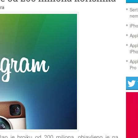
ra
Sert
nem
iPh
Appl
Appl
iPh
Appl
Pro 
šao je brojku od 200 miliona, objavljeno je na