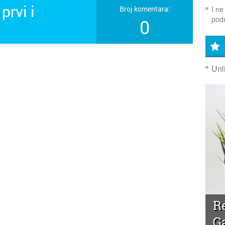
prvi i
I ne
Broj komentara:
podr
0
!
Unl
R
G