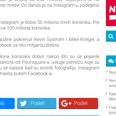
ene mreže. Do danas je na Instagram-u podeljeno
stagram je dobio 50 miliona novih korisnika. Pre
 na 100 miliona korisnika.
odine pokrenuli Kevin Systrom i Mike Krieger, a
cebook za oko milijardu dolara.
liona korisnika dolazi nakon što su se pojavile
stancira od Foursquare-a, usluge pomoću koje su
u se nalazili kad su snimili fotografiju. Instagram
Supe
i mesta putem Facebook-a.
Nema
svet
Kako
Win
lji
Podeli
Podeli
Fejs
koris