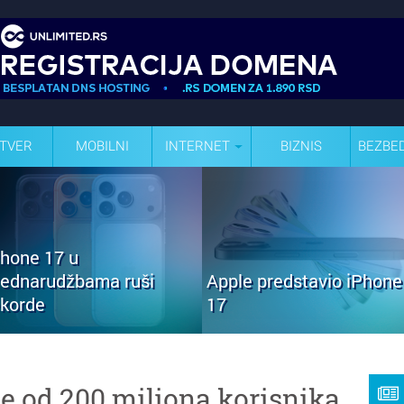
TVER
MOBILNI
INTERNET
BIZNIS
BEZBE
Phone 17 u
rednarudžbama ruši
Apple predstavio iPhone
ekorde
17
e od 200 miliona korisnika