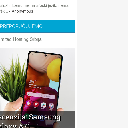
 služi ničemu, nema srpski jezik, nema
šk...
- Anonymous
PREPORUČUJEMO
imited Hosting Srbija
ecenzija: Samsung
alaxy A71