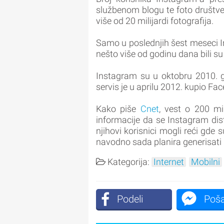
službenom blogu te foto društv
više od 20 milijardi fotografija.
Samo u poslednjih šest meseci In
nešto više od godinu dana bili su
Instagram su u oktobru 2010. g
servis je u aprilu 2012. kupio Fa
Kako piše
Cnet
, vest o 200 mi
informacije da se Instagram di
njihovi korisnici mogli reći gde s
navodno sada planira generisat
Kategorija:
Internet
Mobilni
Podeli
Poša