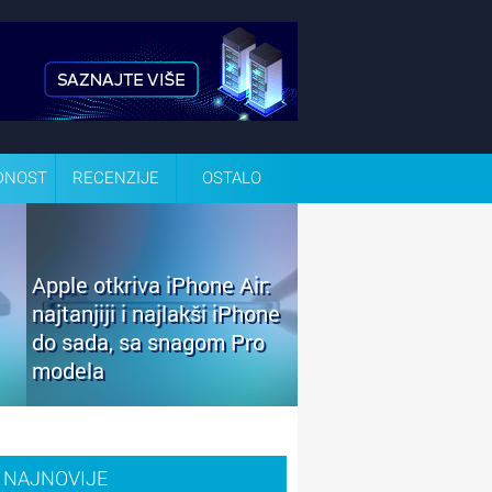
DNOST
RECENZIJE
OSTALO
Apple otkriva iPhone Air:
najtanjiji i najlakši iPhone
do sada, sa snagom Pro
modela
NAJNOVIJE