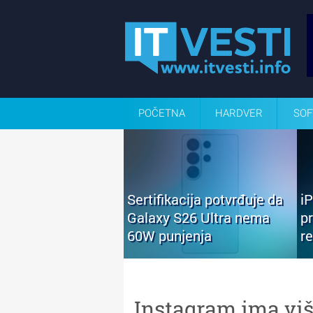
POČETNA
HARDVER
SOF
Sertifikacija potvrđuje da
i
Galaxy S26 Ultra nema
p
60W punjenja
r
Instagram ima viš