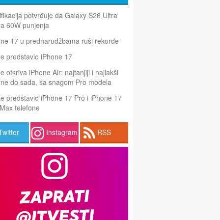
ifikacija potvrđuje da Galaxy S26 Ultra
a 60W punjenja
one 17 u prednarudžbama ruši rekorde
e predstavio iPhone 17
e otkriva iPhone Air: najtanjiji i najlakši
one do sada, sa snagom Pro modela
e predstavio iPhone 17 Pro i iPhone 17
Max telefone
Twitter
Instagram
RSS