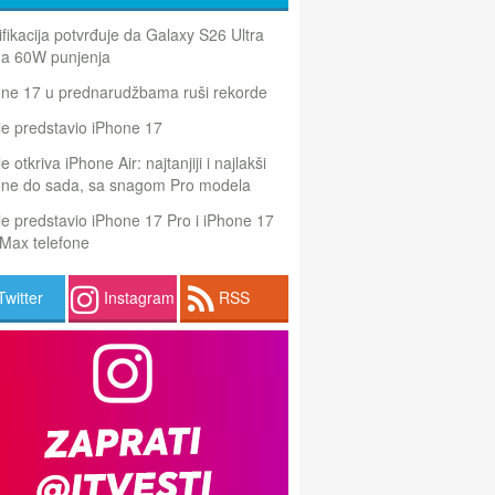
ifikacija potvrđuje da Galaxy S26 Ultra
a 60W punjenja
one 17 u prednarudžbama ruši rekorde
e predstavio iPhone 17
e otkriva iPhone Air: najtanjiji i najlakši
one do sada, sa snagom Pro modela
e predstavio iPhone 17 Pro i iPhone 17
Max telefone
Twitter
Instagram
RSS