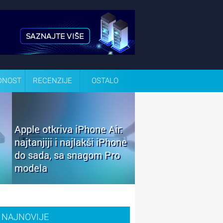
DNOST
RECENZIJE
OSTALO
Apple otkriva iPhone Air:
najtanjiji i najlakši iPhone
do sada, sa snagom Pro
modela
NAJNOVIJE