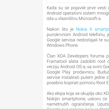
Kada su se pojavile prve vesti
Android operativni sistem mnogi
ista u vlasništvu Microsoft-a.
Nakon što je
Nokia X smartp
punokrvnom Android telefonu, je
Google servisa nedostajali te s
Windows Phone.
Član XDA Developers foruma 
Framatool alata zadobiti root 
verziju Android OS-a, sa svim Go
Google Play prodavnicu. Buduć
servise instalirati putem jedne
posebno kopirati pomoću Root Exp
Ako ekipa koja se okuplja oko X
Nokijin smartphone, uskoro će 
nametnutih ograničenja. Uputst