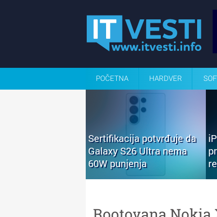
POČETNA
HARDVER
SOF
Sertifikacija potvrđuje da
i
Galaxy S26 Ultra nema
p
60W punjenja
r
Rootovana Nokia X