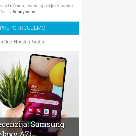
 služi ničemu, nema srpski jezik, nema
šk...
- Anonymous
PREPORUČUJEMO
imited Hosting Srbija
ecenzija: Samsung
alaxy A71