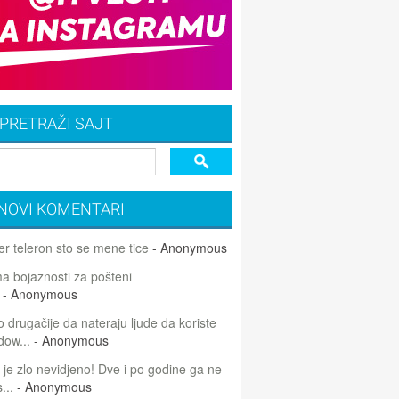
PRETRAŽI SAJT
NOVI KOMENTARI
r teleron sto se mene tice
- Anonymous
 bojaznosti za pošteni
- Anonymous
 drugačije da nateraju ljude da koriste
dow...
- Anonymous
 je zlo nevidjeno! Dve i po godine ga ne
...
- Anonymous