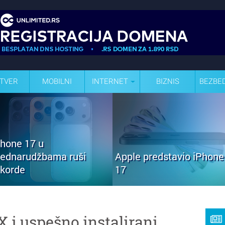
TVER
MOBILNI
INTERNET
BIZNIS
BEZBE
Phone 17 u
rednarudžbama ruši
Apple predstavio iPhone
ekorde
17
 i uspešno instalirani