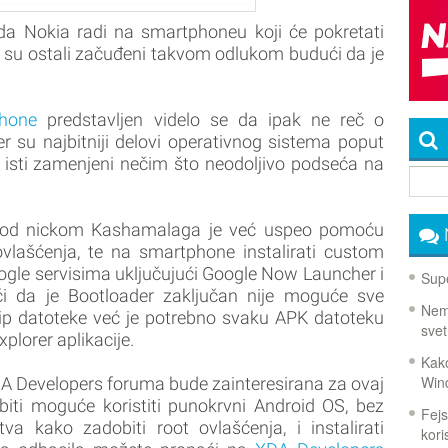
 da Nokia radi na smartphoneu koji će pokretati
 su ostali začuđeni takvom odlukom budući da je
hone
predstavljen videlo se da ipak ne reč o
r su najbitniji delovi operativnog sistema poput
u isti zamenjeni nečim što neodoljivo podseća na
pod nickom Kashamalaga je već uspeo pomoću
ovlašćenja, te na smartphone instalirati custom
ogle servisima uključujući Google Now Launcher i
Supe
i da je Bootloader zaključan nije moguće sve
Nema
 zip datoteke već je potrebno svaku APK datoteku
svet
lorer aplikacije.
Kako
Win
DA Developers foruma bude zainteresirana za ovaj
biti moguće koristiti punokrvni Android OS, bez
Fejs
va kako zadobiti root ovlašćenja, i instalirati
koris