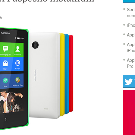
Sert
nem
a
iPh
Appl
Appl
iPh
Appl
Pro 