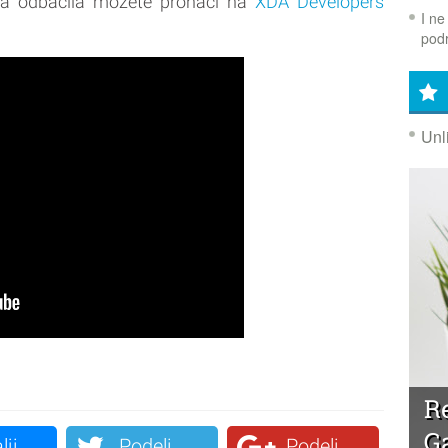
kia odbacila možete pronaći na
XDA Developers
I ne
podr
Unl
R
G
lji
Podeli
Podeli