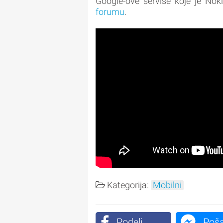
Google-ove servise koje je No
forumu
.
Kategorija:
Mobilni
Podeli
Poša