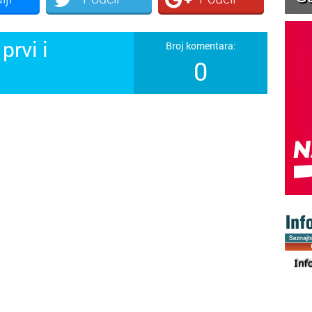
prvi i
Broj komentara:
0
!