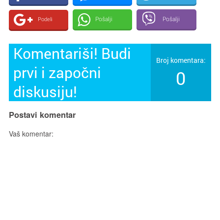
Pošalji
Pošalji
Podeli
Komentariši! Budi
Broj komentara:
prvi i započni
0
diskusiju!
Postavi komentar
Vaš komentar: