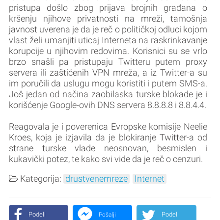
pristupa došlo zbog prijava brojnih građana o
kršenju njihove privatnosti na mreži, tamošnja
javnost uverena je da je reč o političkoj odluci kojom
vlast želi umanjiti uticaj Interneta na raskrinkavanje
korupcije u njihovim redovima. Korisnici su se vrlo
brzo snašli pa pristupaju Twitteru putem proxy
servera ili zaštićenih VPN mreža, a iz Twitter-a su
im poručili da uslugu mogu koristiti i putem SMS-a.
Još jedan od načina zaobilaska turske blokade je i
korišćenje Google-ovih DNS servera 8.8.8.8 i 8.8.4.4.
Reagovala je i poverenica Evropske komisije Neelie
Kroes, koja je izjavila da je blokiranje Twitter-a od
strane turske vlade neosnovan, besmislen i
kukavički potez, te kako svi vide da je reč o cenzuri.
Kategorija:
drustvenemreze
Internet
Podeli
Podeli
Pošalji