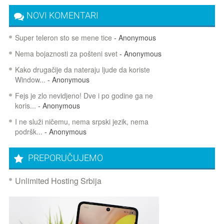
NOVI KOMENTARI
Super teleron sto se mene tice
- Anonymous
Nema bojaznosti za pošteni svet
- Anonymous
Kako drugačije da nateraju ljude da koriste
Window...
- Anonymous
Fejs je zlo nevidjeno! Dve i po godine ga ne
koris...
- Anonymous
I ne služi ničemu, nema srpski jezik, nema
podršk...
- Anonymous
PREPORUČUJEMO
Unlimited Hosting Srbija