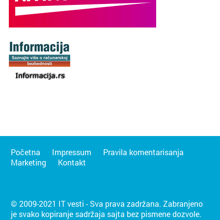
Početna
Impressum
Pravila komentarisanja
Marketing
Kontakt
© 2009-2021 IT vesti - Sva prava zadržana. Zabranjeno
je svako kopiranje sadržaja sajta bez pismene dozvole.