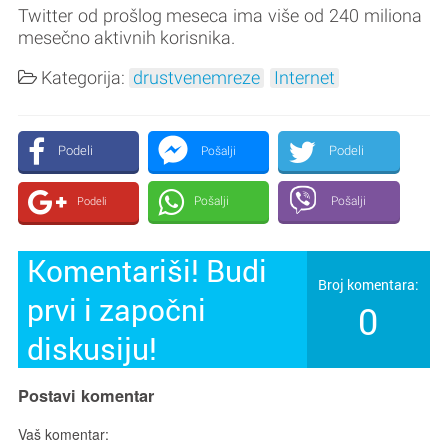
Twitter od prošlog meseca ima više od 240 miliona
mesečno aktivnih korisnika.
Kategorija:
drustvenemreze
Internet
Podeli
Podeli
Pošalji
Pošalji
Pošalji
Podeli
Komentariši! Budi
Broj komentara:
prvi i započni
0
diskusiju!
Postavi komentar
Vaš komentar: