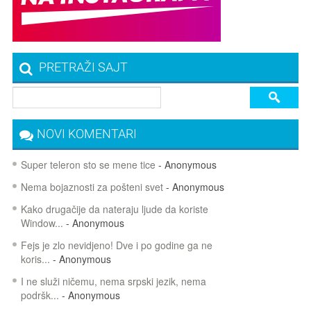
PRETRAŽI SAJT
NOVI KOMENTARI
Super teleron sto se mene tice
- Anonymous
Nema bojaznosti za pošteni svet
- Anonymous
Kako drugačije da nateraju ljude da koriste
Window...
- Anonymous
Fejs je zlo nevidjeno! Dve i po godine ga ne
koris...
- Anonymous
I ne služi ničemu, nema srpski jezik, nema
podršk...
- Anonymous