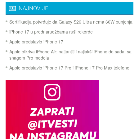
NAJNOVIJE
Sertifikacija potvrđuje da Galaxy S26 Ultra nema 60W punjenja
iPhone 17 u prednarudžbama ruši rekorde
Apple predstavio iPhone 17
Apple otkriva iPhone Air: najtanjiji i najlakši iPhone do sada, sa
snagom Pro modela
Apple predstavio iPhone 17 Pro i iPhone 17 Pro Max telefone