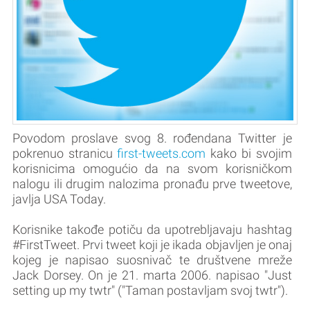
Povodom proslave svog 8. rođendana Twitter je
pokrenuo stranicu
first-tweets.com
kako bi svojim
korisnicima omogućio da na svom korisničkom
nalogu ili drugim nalozima pronađu prve tweetove,
javlja USA Today.
Korisnike takođe potiču da upotrebljavaju hashtag
#FirstTweet. Prvi tweet koji je ikada objavljen je onaj
kojeg je napisao suosnivač te društvene mreže
Jack Dorsey. On je 21. marta 2006. napisao "Just
setting up my twtr" ("Taman postavljam svoj twtr").