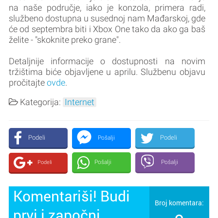
na naše područje, iako je konzola, primera radi,
službeno dostupna u susednoj nam Mađarskoj, gde
će od septembra biti i Xbox One tako da ako ga baš
želite - "skoknite preko grane".
Detaljnije informacije o dostupnosti na novim
tržištima biće objavljene u aprilu. Službenu objavu
pročitajte
ovde
.
Kategorija:
Internet
Podeli
Podeli
Pošalji
Pošalji
Pošalji
Podeli
Komentariši! Budi
Broj komentara:
prvi i započni