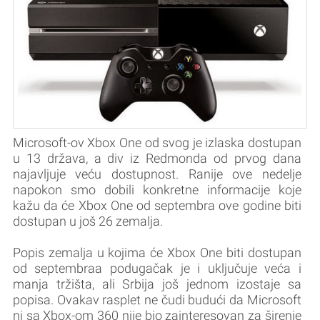
Microsoft-ov Xbox One od svog je izlaska dostupan
u 13 država, a div iz Redmonda od prvog dana
najavljuje veću dostupnost. Ranije ove nedelje
napokon smo dobili konkretne informacije koje
kažu da će Xbox One od septembra ove godine biti
dostupan u još 26 zemalja.
Popis zemalja u kojima će Xbox One biti dostupan
od septembraa podugačak je i uključuje veća i
manja tržišta, ali Srbija još jednom izostaje sa
popisa. Ovakav rasplet ne čudi budući da Microsoft
ni sa Xbox-om 360 nije bio zainteresovan za širenje