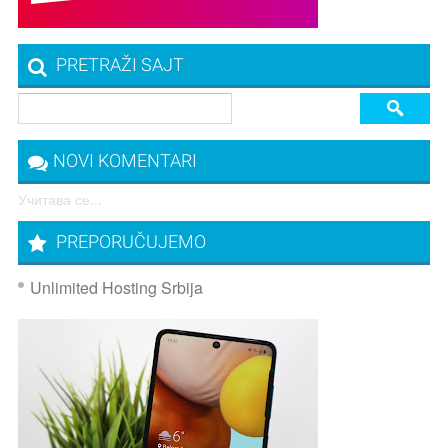
PRETRAŽI SAJT
NOVI KOMENTARI
Учитава се...
PREPORUČUJEMO
Unlimited Hosting Srbija