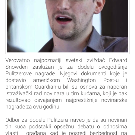
Verovatno najpoznatiji svetski zviždač Edward
Snowden zaslužan je za dodelu ovogodišnje
Pulitzerove nagrade. Njegovi dokumenti koje je
dostavio američkom Washington Post-u i
britanskom Guardian-u bili su osnova za naporan
istraživački rad novinara u tim kućama, koji je pak
rezultovao osvajanjem najprestižnije novinarske
nagrade za ovu godinu.
Odbor za dodelu Pulitzera naveo je da su novinari
tih kuća podstakli opsežnu debatu o odnosima
vlasti i građana kad je posredi bezbednost na