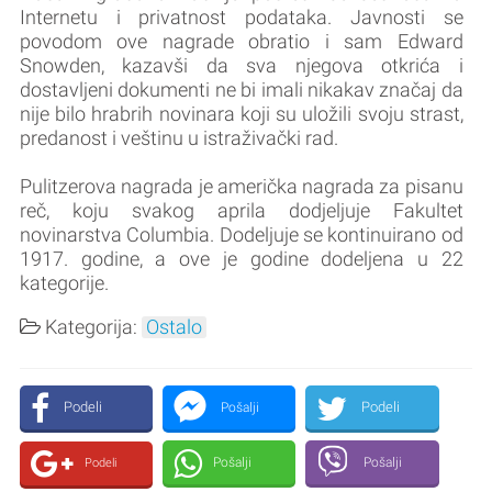
Internetu i privatnost podataka. Javnosti se
povodom ove nagrade obratio i sam Edward
Snowden, kazavši da sva njegova otkrića i
dostavljeni dokumenti ne bi imali nikakav značaj da
nije bilo hrabrih novinara koji su uložili svoju strast,
predanost i veštinu u istraživački rad.
Pulitzerova nagrada je američka nagrada za pisanu
reč, koju svakog aprila dodjeljuje Fakultet
novinarstva Columbia. Dodeljuje se kontinuirano od
1917. godine, a ove je godine dodeljena u 22
kategorije.
Kategorija:
Ostalo
Podeli
Podeli
Pošalji
Pošalji
Pošalji
Podeli