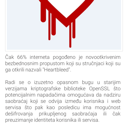
Čak 66% interneta pogođeno je novootkrivenim
bezbednosnim propustom koji su stručnjaci koji su
ga otkrili nazvali "Heartbleed".
Radi se o izuzetno opasnom bugu u starijim
verzijama kriptografske biblioteke OpenSSL što
potencijalnim napadačima omogućava da nadziru
saobraćaj koji se odvija između korisnika i web
servisa što pak kao posledicu ima mogućnost
dešifrovanja prikupljenog saobraćaja ili čak
preuzimanje identiteta korisnika ili servisa.