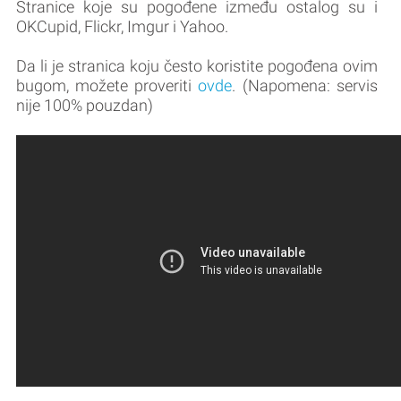
Stranice koje su pogođene između ostalog su i
OKCupid, Flickr, Imgur i Yahoo.
Da li je stranica koju često koristite pogođena ovim
bugom, možete proveriti
ovde
. (Napomena: servis
nije 100% pouzdan)