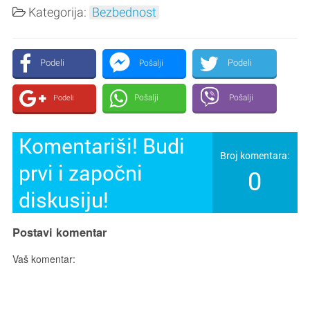
Kategorija:
Bezbednost
Podeli
Podeli
Pošalji
Pošalji
Pošalji
Podeli
Komentariši! Budi
Broj komentara:
prvi i započni
0
diskusiju!
Postavi komentar
Vaš komentar: