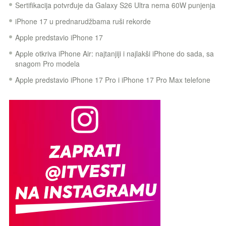
Sertifikacija potvrđuje da Galaxy S26 Ultra nema 60W punjenja
iPhone 17 u prednarudžbama ruši rekorde
Apple predstavio iPhone 17
Apple otkriva iPhone Air: najtanjiji i najlakši iPhone do sada, sa
snagom Pro modela
Apple predstavio iPhone 17 Pro i iPhone 17 Pro Max telefone