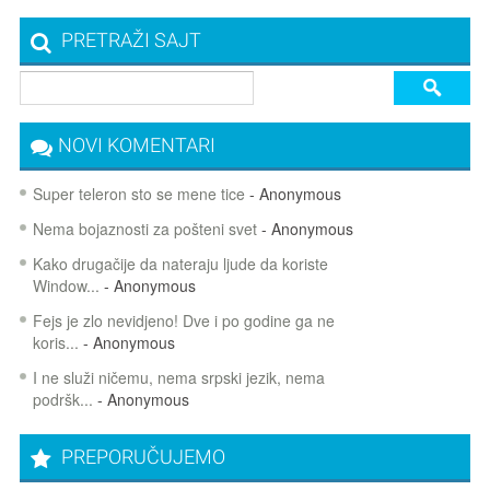
PRETRAŽI SAJT
NOVI KOMENTARI
Super teleron sto se mene tice
- Anonymous
Nema bojaznosti za pošteni svet
- Anonymous
Kako drugačije da nateraju ljude da koriste
Window...
- Anonymous
Fejs je zlo nevidjeno! Dve i po godine ga ne
koris...
- Anonymous
I ne služi ničemu, nema srpski jezik, nema
podršk...
- Anonymous
PREPORUČUJEMO