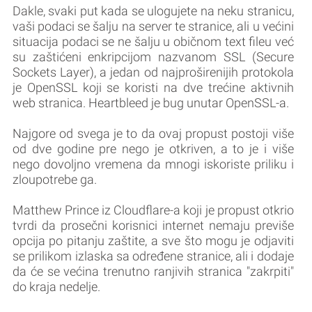
Dakle, svaki put kada se ulogujete na neku stranicu,
vaši podaci se šalju na server te stranice, ali u većini
situacija podaci se ne šalju u običnom text fileu već
su zaštićeni enkripcijom nazvanom SSL (Secure
Sockets Layer), a jedan od najproširenijih protokola
je OpenSSL koji se koristi na dve trećine aktivnih
web stranica. Heartbleed je bug unutar OpenSSL-a.
Najgore od svega je to da ovaj propust postoji više
od dve godine pre nego je otkriven, a to je i više
nego dovoljno vremena da mnogi iskoriste priliku i
zloupotrebe ga.
Matthew Prince iz Cloudflare-a koji je propust otkrio
tvrdi da prosečni korisnici internet nemaju previše
opcija po pitanju zaštite, a sve što mogu je odjaviti
se prilikom izlaska sa određene stranice, ali i dodaje
da će se većina trenutno ranjivih stranica "zakrpiti"
do kraja nedelje.