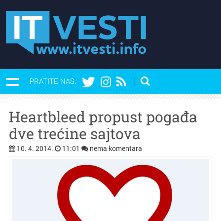
PRATITE NAS:
Heartbleed propust pogađa
dve trećine sajtova
10. 4. 2014.
11:01
nema komentara