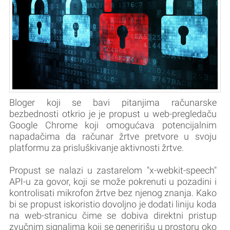
Bloger koji se bavi pitanjima računarske
bezbednosti otkrio je je propust u web-pregledaču
Google Chrome koji omogućava potencijalnim
napadačima da računar žrtve pretvore u svoju
platformu za prisluškivanje aktivnosti žrtve.
Propust se nalazi u zastarelom "x-webkit-speech"
API-u za govor, koji se može pokrenuti u pozadini i
kontrolisati mikrofon žrtve bez njenog znanja. Kako
bi se propust iskoristio dovoljno je dodati liniju koda
na web-stranicu čime se dobiva direktni pristup
zvučnim signalima koji se generirišu u prostoru oko