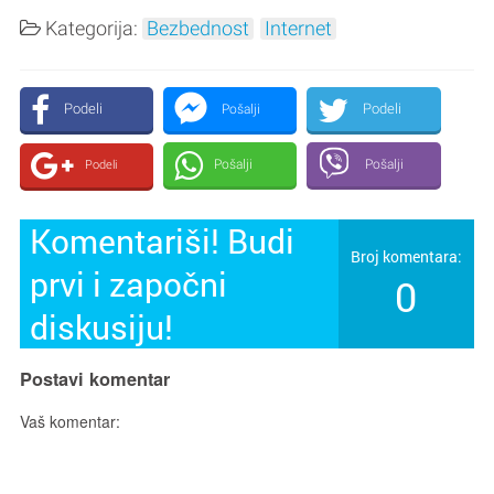
Kategorija:
Bezbednost
Internet
Podeli
Podeli
Pošalji
Pošalji
Pošalji
Podeli
Komentariši! Budi
Broj komentara:
prvi i započni
0
diskusiju!
Postavi komentar
Vaš komentar: