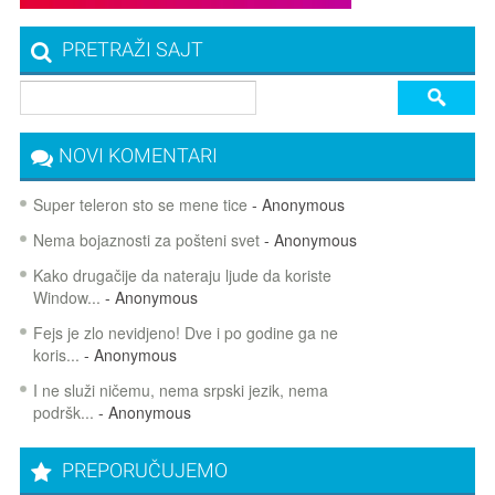
PRETRAŽI SAJT
NOVI KOMENTARI
Super teleron sto se mene tice
- Anonymous
Nema bojaznosti za pošteni svet
- Anonymous
Kako drugačije da nateraju ljude da koriste
Window...
- Anonymous
Fejs je zlo nevidjeno! Dve i po godine ga ne
koris...
- Anonymous
I ne služi ničemu, nema srpski jezik, nema
podršk...
- Anonymous
PREPORUČUJEMO