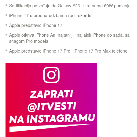
Sertifikacija potvrđuje da Galaxy S26 Ultra nema 60W punjenja
iPhone 17 u prednarudžbama ruši rekorde
Apple predstavio iPhone 17
Apple otkriva iPhone Air: najtanjiji i najlakši iPhone do sada, sa
snagom Pro modela
Apple predstavio iPhone 17 Pro i iPhone 17 Pro Max telefone