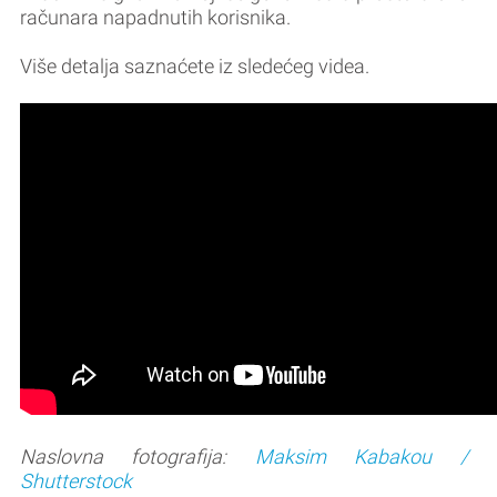
računara napadnutih korisnika.
Više detalja saznaćete iz sledećeg videa.
Naslovna fotografija:
Maksim Kabakou /
Shutterstock