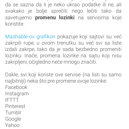
da se sazna da li je neko ukrao podatke ili ne, ali
svakako je bolje sprečiti nego lečiti tako da
promenu lozinki
savetujemo
na servisima koje
koristite.
Mashable-ov grafikon
pokazuje koji sajtovi su već
zakrpili rupe, u ovom trenutku su već svi sa liste
izdali zakrpe, tako da je sada bezbedno promeniti
lozinku. Inače, promena lozinke na sajtu koji nisu
zakrpljeni, očigledno neće mnogo značiti.
Dakle, svi koji koriste ove servise (na listi su samo
najbitniji) neka što pre promene svoje lozinke:
Facebook
Instagram
IFTTT
Pinterest
Tumblr
Google
Yahoo