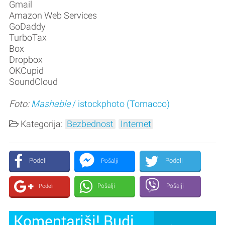
Gmail
Amazon Web Services
GoDaddy
TurboTax
Box
Dropbox
OKCupid
SoundCloud
Foto:
Mashable
/ istockphoto (Tomacco)
Kategorija:
Bezbednost
Internet
Podeli
Podeli
Pošalji
Pošalji
Pošalji
Podeli
Komentariši! Budi