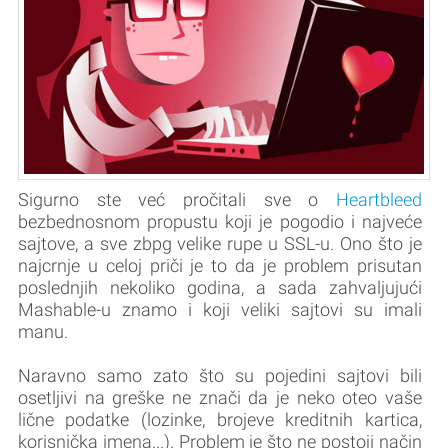
Sigurno ste već pročitali sve o
Heartbleed
bezbednosnom propustu koji je pogodio i najveće
sajtove, a sve zbpg velike rupe u SSL-u. Ono što je
najcrnje u celoj priči je to da je problem prisutan
poslednjih nekoliko godina, a sada zahvaljujući
Mashable-u znamo i koji veliki sajtovi su imali
manu.
Naravno samo zato što su pojedini sajtovi bili
osetljivi na greške ne znači da je neko oteo vaše
lične podatke (lozinke, brojeve kreditnih kartica,
korisnička imena...). Problem je što ne postoji način