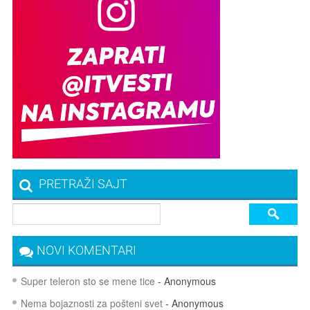
PRETRAŽI SAJT
NOVI KOMENTARI
Super teleron sto se mene tice
- Anonymous
Nema bojaznosti za pošteni svet
- Anonymous