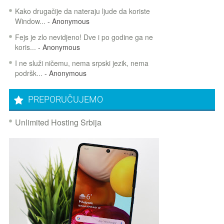
Kako drugačije da nateraju ljude da koriste
Window...
- Anonymous
Fejs je zlo nevidjeno! Dve i po godine ga ne
koris...
- Anonymous
I ne služi ničemu, nema srpski jezik, nema
podršk...
- Anonymous
PREPORUČUJEMO
Unlimited Hosting Srbija