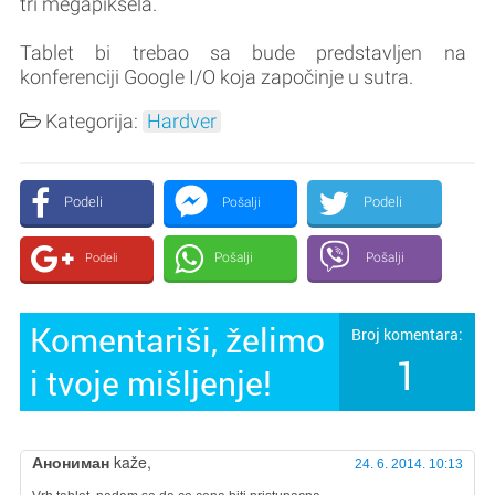
tri megapiksela.
Tablet bi trebao sa bude predstavljen na
konferenciji Google I/O koja započinje u sutra.
Kategorija:
Hardver
Podeli
Podeli
Pošalji
Pošalji
Pošalji
Podeli
Komentariši, želimo
Broj komentara:
1
i tvoje mišljenje!
Анониман
kaže,
24. 6. 2014. 10:13