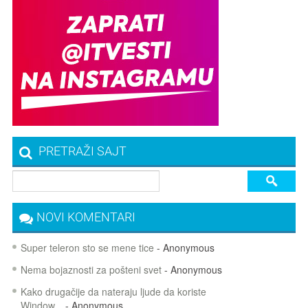
PRETRAŽI SAJT
NOVI KOMENTARI
Super teleron sto se mene tice
- Anonymous
Nema bojaznosti za pošteni svet
- Anonymous
Kako drugačije da nateraju ljude da koriste
Window...
- Anonymous