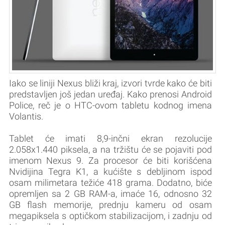
Iako se liniji Nexus bliži kraj, izvori tvrde kako će biti
predstavljen još jedan uređaj. Kako prenosi Android
Police, reč je o HTC-ovom tabletu kodnog imena
Volantis.
Tablet će imati 8,9-inčni ekran rezolucije
2.058x1.440 piksela, a na tržištu će se pojaviti pod
imenom Nexus 9. Za procesor će biti korišćena
Nvidijina Tegra K1, a kućište s debljinom ispod
osam milimetara težiće 418 grama. Dodatno, biće
opremljen sa 2 GB RAM-a, imaće 16, odnosno 32
GB flash memorije, prednju kameru od osam
megapiksela s optičkom stabilizacijom, i zadnju od