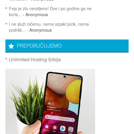
Fejs je zlo nevidjeno! Dve i po godine ga ne
koris...
- Anonymous
I ne služi ničemu, nema srpski jezik, nema
podršk...
- Anonymous
PREPORUČUJEMO
Unlimited Hosting Srbija