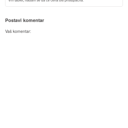
Vrh tablet, nadam se da ce cena biti pristupacna.
Postavi komentar
Vaš komentar: