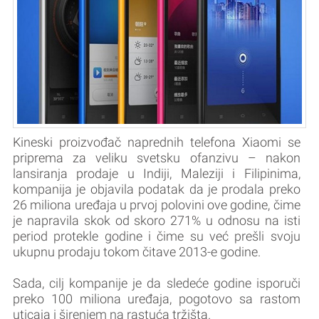
Kineski proizvođač naprednih telefona Xiaomi se
priprema za veliku svetsku ofanzivu – nakon
lansiranja prodaje u Indiji, Maleziji i Filipinima,
kompanija je objavila podatak da je prodala preko
26 miliona uređaja u prvoj polovini ove godine, čime
je napravila skok od skoro 271% u odnosu na isti
period protekle godine i čime su već prešli svoju
ukupnu prodaju tokom čitave 2013-e godine.
Sada, cilj kompanije je da sledeće godine isporuči
preko 100 miliona uređaja, pogotovo sa rastom
uticaja i širenjem na rastuća tržišta.