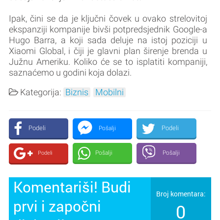
Ipak, čini se da je ključni čovek u ovako strelovitoj
ekspanziji kompanije bivši potpredsjednik Google-a
Hugo Barra, a koji sada deluje na istoj poziciji u
Xiaomi Global, i čiji je glavni plan širenje brenda u
Južnu Ameriku. Koliko će se to isplatiti kompaniji,
saznaćemo u godini koja dolazi.
Kategorija:
Biznis
Mobilni
Podeli
Podeli
Pošalji
Pošalji
Pošalji
Podeli
Komentariši! Budi
Broj komentara:
prvi i započni
0