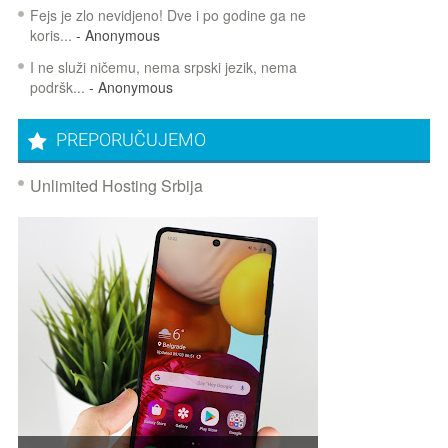
Fejs je zlo nevidjeno! Dve i po godine ga ne
koris...
- Anonymous
I ne služi ničemu, nema srpski jezik, nema
podršk...
- Anonymous
PREPORUČUJEMO
Unlimited Hosting Srbija