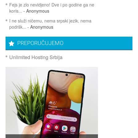
Fejs je zlo nevidjeno! Dve i po godine ga ne
koris...
- Anonymous
I ne služi ničemu, nema srpski jezik, nema
podršk...
- Anonymous
PREPORUČUJEMO
Unlimited Hosting Srbija