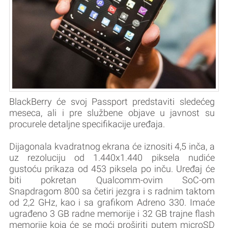
BlackBerry će svoj Passport predstaviti sledećeg
meseca, ali i pre službene objave u javnost su
procurele detaljne specifikacije uređaja.
Dijagonala kvadratnog ekrana će iznositi 4,5 inča, a
uz rezoluciju od 1.440x1.440 piksela nudiće
gustoću prikaza od 453 piksela po inču. Uređaj će
biti pokretan Qualcomm-ovim SoC-om
Snapdragom 800 sa četiri jezgra i s radnim taktom
od 2,2 GHz, kao i sa grafikom Adreno 330. Imaće
ugrađeno 3 GB radne memorije i 32 GB trajne flash
memorije koja će se moći proširiti putem microSD