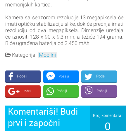
memorijskih kartica.
Kamera sa senzorom rezolucije 13 megapiksela će
imati optičku stabilizaciju slike, dok će prednja imati
rezoluciju od dva megapiksela. Dimenzije uređaja
će iznositi 128 x 90 x 9,3 mm, a težiće 194 grama.
Biće ugrađena baterija od 3.450 mAh.
Kategorija:
Mobilni
Podeli
Podeli
Pošalji
Pošalji
Pošalji
Podeli
Komentariši! Budi
Broj komentara:
prvi i započni
0