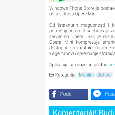
Windows Phone Store je postao bo
beta izdanju Opere Mini.
Od istaknutih mogućnosti i kar
potrošnja internet saobraćaja za
serverima Opere. Iako je sličnu
Opera Mini kompresuje strani
dostupne su i ostale klasične 
Page, tabovi i spremanje stranica
Aplikacija se može besplatno
pr
Kategorija:
Mobilni
Softver
Podeli
Poša
Komentariši! Budi 