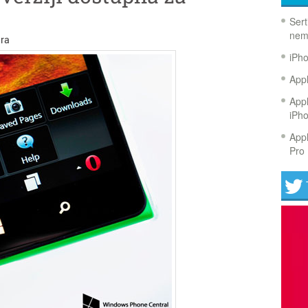
Sert
nem
ra
iPh
Appl
Appl
iPh
Appl
Pro 