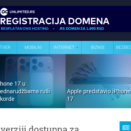
TVER
MOBILNI
INTERNET
BIZNIS
BEZBE
Phone 17 u
rednarudžbama ruši
Apple predstavio iPhone
ekorde
17
 verziji dostupna za