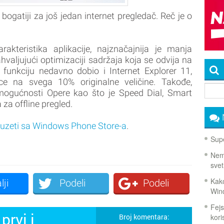
gatiji za još jedan internet pregledač. Reč je o
akteristika aplikacije, najznačajnija je manja
hvaljujući optimizaciji sadržaja koja se odvija na
 funkciju nedavno dobio i Internet Explorer 11,
ce na svega 10% originalne veličine. Takođe,
mogućnosti Opere kao što je Speed Dial, Smart
 za offline pregled.
euzeti sa Windows Phone Store-a
.
Supe
Nema
svet
Kako
lji
Podeli
Podeli
Win
Fejs
prvi i
koris
Broj komentara: