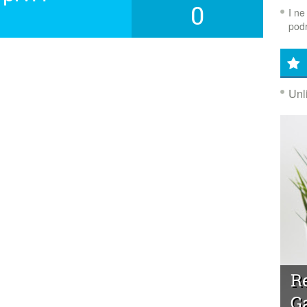
0
I ne
!
podr
Unl
R
G