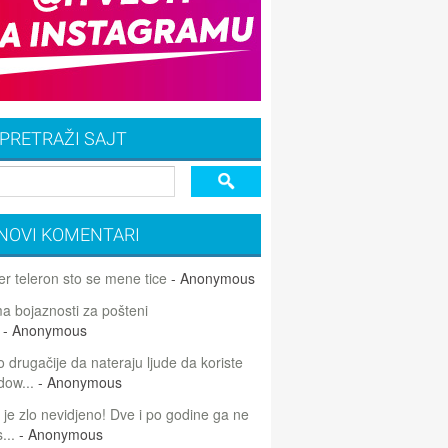
PRETRAŽI SAJT
NOVI KOMENTARI
r teleron sto se mene tice
- Anonymous
 bojaznosti za pošteni
- Anonymous
 drugačije da nateraju ljude da koriste
dow...
- Anonymous
 je zlo nevidjeno! Dve i po godine ga ne
...
- Anonymous