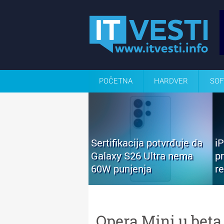
POČETNA
HARDVER
SOF
Sertifikacija potvrđuje da
i
Galaxy S26 Ultra nema
p
60W punjenja
r
Opera Mini u beta