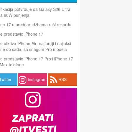
ifikacija potvrđuje da Galaxy S26 Ultra
a 60W punjenja
one 17 u prednarudžbama ruši rekorde
e predstavio iPhone 17
e otkriva iPhone Air: najtanjiji i najlakši
one do sada, sa snagom Pro modela
e predstavio iPhone 17 Pro i iPhone 17
Max telefone
Twitter
Instagram
RSS