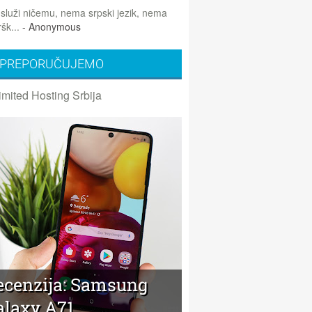
 služi ničemu, nema srpski jezik, nema
šk...
- Anonymous
PREPORUČUJEMO
imited Hosting Srbija
ecenzija: Samsung
alaxy A71