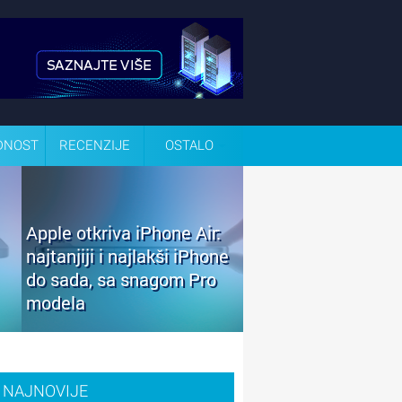
DNOST
RECENZIJE
OSTALO
Apple otkriva iPhone Air:
najtanjiji i najlakši iPhone
do sada, sa snagom Pro
modela
NAJNOVIJE