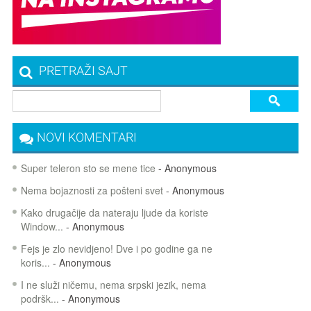
PRETRAŽI SAJT
NOVI KOMENTARI
Super teleron sto se mene tice
- Anonymous
Nema bojaznosti za pošteni svet
- Anonymous
Kako drugačije da nateraju ljude da koriste
Window...
- Anonymous
Fejs je zlo nevidjeno! Dve i po godine ga ne
koris...
- Anonymous
I ne služi ničemu, nema srpski jezik, nema
podršk...
- Anonymous