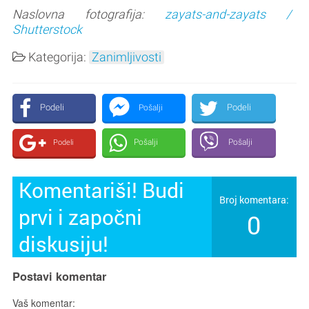
Naslovna fotografija:
zayats-and-zayats /
Shutterstock
Kategorija:
Zanimljivosti
Podeli
Podeli
Pošalji
Pošalji
Pošalji
Podeli
Komentariši! Budi
Broj komentara:
prvi i započni
0
diskusiju!
Postavi komentar
Vaš komentar: