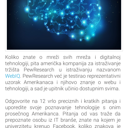
Koliko znate o mreži svih mreža i digitalnoj
tehnologiji, pita američka kompanija za istraživanje
tržišta PewResearch u istraživanju nazvanom
WebIQ
. PewResearch već je testirao reprezentativni
uzorak Amerikanaca i njihovo znanje o webu i
tehnologiji, a sad je upitnik učinio dostupnim svima.
Odgovorite na 12 vrlo preciznih i kratkih pitanja i
uporedite svoje poznavanje tehnologije s onim
prosečnog Amerikanca. Pitanja od vas traže da
prepoznate osobu iz IT branše, znate na kojem je
univerzitetu krenuo Facebook, koliko znakova je