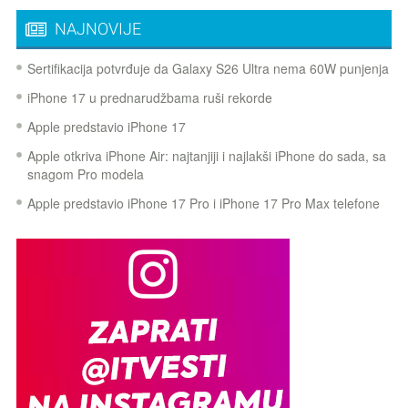
NAJNOVIJE
Sertifikacija potvrđuje da Galaxy S26 Ultra nema 60W punjenja
iPhone 17 u prednarudžbama ruši rekorde
Apple predstavio iPhone 17
Apple otkriva iPhone Air: najtanjiji i najlakši iPhone do sada, sa
snagom Pro modela
Apple predstavio iPhone 17 Pro i iPhone 17 Pro Max telefone