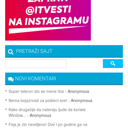
PRETRAŽI SAJT
NOVI KOMENTARI
Super teleron sto se mene tice
- Anonymous
Nema bojaznosti za pošteni svet
- Anonymous
Kako drugačije da nateraju ljude da koriste
Window...
- Anonymous
Fejs je zlo nevidjeno! Dve i po godine ga ne