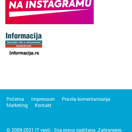
Početna
Impressum
Pravila komentarisanja
Marketing
Kontakt
© 2009-2021 IT vesti - Sva prava zadržana. Zabranjeno