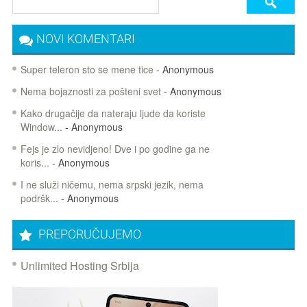
NOVI KOMENTARI
Super teleron sto se mene tice
- Anonymous
Nema bojaznosti za pošteni svet
- Anonymous
Kako drugačije da nateraju ljude da koriste
Window...
- Anonymous
Fejs je zlo nevidjeno! Dve i po godine ga ne
koris...
- Anonymous
I ne služi ničemu, nema srpski jezik, nema
podršk...
- Anonymous
PREPORUČUJEMO
Unlimited Hosting Srbija