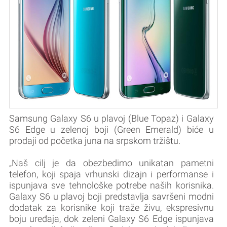
Samsung Galaxy S6 u plavoj (Blue Topaz) i Galaxy
S6 Edge u zelenoj boji (Green Emerald) biće u
prodaji od početka juna na srpskom tržištu.
„Naš cilj je da obezbedimo unikatan pametni
telefon, koji spaja vrhunski dizajn i performanse i
ispunjava sve tehnološke potrebe naših korisnika.
Galaxy S6 u plavoj boji predstavlja savršeni modni
dodatak za korisnike koji traže živu, ekspresivnu
boju uređaja, dok zeleni Galaxy S6 Edge ispunjava