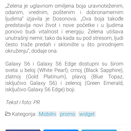
„Zelena je uglavnom omiljena boja uravnoteženim,
odanim, vrednim, poštenim i dobronamernim
ljudima” izjavila je Dosonova. „Ova boja takođe
predstavlja novi život i nove početke i u ljudima
ponovo budi vitalnost i energiju. Zelena utišava
unutrašnji nemir, tako da kada su pod stresom, ljudi
često traže predah i sklonište u što prirodnijem
okruženju”, dodaje ona.
Galaxy S6 i Galaxy S6 Edge dostupni su širom
sveta u beloj (White Pearl), crnoj (Black Sapphire),
zlatnoj (Gold Platinum), plavoj (Blue Topaz,
isključivo Galaxy S6) i zelenoj (Green Emerald,
isključivo Galaxy S6 Edge) boji.
Tekst i foto: PR
Kategorija:
Mobilni
promo
widget