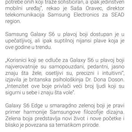
potrebe onih koji traže sofisticiran, a ipak jedinstven
mobilni uređaj“, rekao je Saša Oravec, direktor
telekomunikacija Samsung Electronics za SEAD
region.
Samsung Galaxy S6 u plavoj boji dostupan je u
upečatljivoj, ali ipak suptilnoj nijansi plave koja je
ove godine u trendu.
„Korisnici koji se odluče za Galaxy S6 u plavoj boji
najverovatnije su samopouzdani, pedantni, jasno
znaju šta žele, osetljivi su, precizni i intuitivni“,
izjavila je britanska psihološkinja Dr. Dona Doson.
„Intenzitet ove boje privlači veći broj ljudi koji su
sigurni u sebe i znaju šta vole“.
Galaxy S6 Edge u smaragdno zelenoj boji je pravi
primer harmonije Samsungove filozofije dizajna.
Zelena boja predstavlja novi život i nove početke i
blisko je povezana sa tematikom prirode.