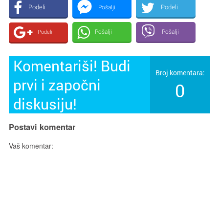
Podeli
Podeli
Pošalji
Pošalji
Pošalji
Podeli
Komentariši! Budi
Broj komentara:
prvi i započni
0
diskusiju!
Postavi komentar
Vaš komentar: