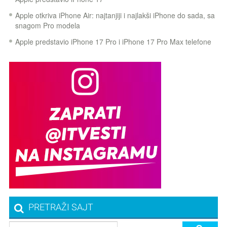
Apple otkriva iPhone Air: najtanjiji i najlakši iPhone do sada, sa
snagom Pro modela
Apple predstavio iPhone 17 Pro i iPhone 17 Pro Max telefone
PRETRAŽI SAJT