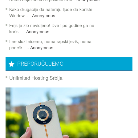
Kako drugačije da nateraju ljude da koriste
Window...
- Anonymous
Fejs je zlo nevidjeno! Dve i po godine ga ne
koris...
- Anonymous
I ne služi ničemu, nema srpski jezik, nema
podršk...
- Anonymous
PREPORUČUJEMO
Unlimited Hosting Srbija