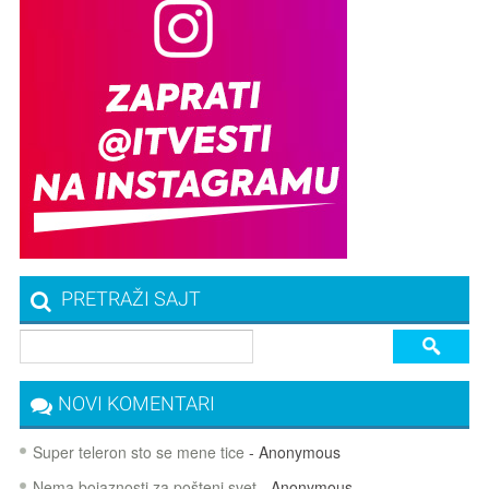
PRETRAŽI SAJT
NOVI KOMENTARI
Super teleron sto se mene tice
- Anonymous
Nema bojaznosti za pošteni svet
- Anonymous