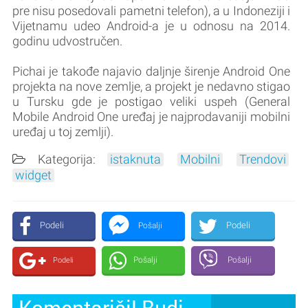
pre nisu posedovali pametni telefon), a u Indoneziji i
Vijetnamu udeo Android-a je u odnosu na 2014.
godinu udvostručen.
Pichai je takođe najavio daljnje širenje Android One
projekta na nove zemlje, a projekt je nedavno stigao
u Tursku gde je postigao veliki uspeh (General
Mobile Android One uređaj je najprodavaniji mobilni
uređaj u toj zemlji).
Kategorija:
istaknuta
Mobilni
Trendovi
widget
Podeli
Podeli
Pošalji
Pošalji
Pošalji
Podeli
Komentariši! Budi