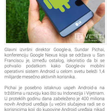
Glavni izvršni direktor Google-a, Sundar Pichai,
konferenciju Google Nexus koja se održava u San
Franciscu je, između ostalog, iskoristio da bi se
pohvalio podatkom kako Google-ov mobilni
operativni sistem Android u celom svetu beleži 1,4
milijarde mesečno aktivnih korisnika.
Pichai je posebno istaknuo uspeh Android-a na
tržištima u razvoju kao što su Indonezija i Vijetnam.
U proteklih godinu dana zabeleženo je 400 miliona
novih Android uređaja (u većini slučajeva radi se o
korisnicima koji do kupovine Android uređaja nikad