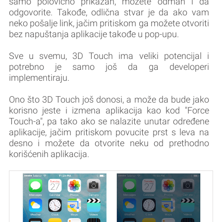
samo polovično prikazan, možete odmah i da
odgovorite. Takođe, odlična stvar je da ako vam
neko pošalje link, jačim pritiskom ga možete otvoriti
bez napuštanja aplikacije takođe u pop-upu.
Sve u svemu, 3D Touch ima veliki potencijal i
potrebno je samo još da ga developeri
implementiraju.
Ono što 3D Touch još donosi, a može da bude jako
korisno jeste i izmena aplikacija kao kod "Force
Touch-a", pa tako ako se nalazite unutar određene
aplikacije, jačim pritiskom povucite prst s leva na
desno i možete da otvorite neku od prethodno
korišćenih aplikacija.