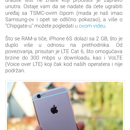
unutra. Ostaje vam da se nadate da ćete ugrabiti
uređaj sa TSMC-ovim čipom
(mada je naš imao
Samsung-ov i opet se odlično pokazao), a više o
"Chipgate-u" možete pogledati
u ovom videu
.
Što se RAM-a tiče, iPhone 6S dolazi sa 2 GB, što je
duplo više u odnosu na prethodnika. Od
povezivanja, prisutan je LTE Cat 6, što omogućava
brzine do 300 mbps u downloadu, kao i VoLTE
(Voice over LTE) koji čak kod naših operatera i nije
podržan.