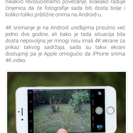
nikakvo revolucionarno povećanje, svakako raduje
činjenica da će fotografije sada biti dosta bolje i
koliko-toliko približne onima na Android-u.
4K snimanje je na Android uređajima prisutno već
jedno dve godine, ali kako je tada situacija bila
dosta nepovoljna jer mnogi nisu imali 4K ekrane za
prikaz takvog sadržaja, sada su takvi ekrani
dostupniji pa je Apple omogućio da iPhone snima
4K video.