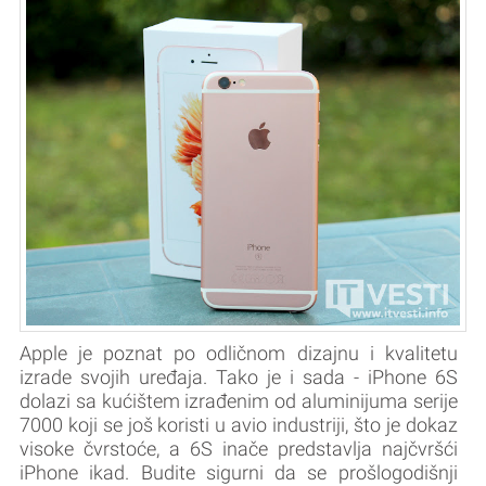
Apple je poznat po odličnom dizajnu i kvalitetu
izrade svojih uređaja. Tako je i sada - iPhone 6S
dolazi sa kućištem izrađenim od aluminijuma serije
7000 koji se još koristi u avio industriji, što je dokaz
visoke čvrstoće, a 6S inače predstavlja najčvršći
iPhone ikad. Budite sigurni da se prošlogodišnji