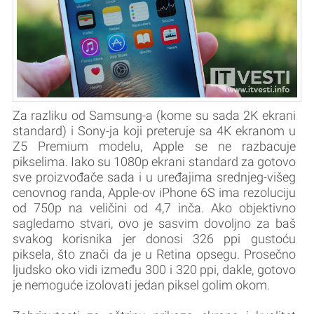
Za razliku od Samsung-a (kome su sada 2K ekrani
standard) i Sony-ja koji preteruje sa 4K ekranom u
Z5 Premium modelu, Apple se ne razbacuje
pikselima. Iako su 1080p ekrani standard za gotovo
sve proizvođače sada i u uređajima srednjeg-višeg
cenovnog randa, Apple-ov iPhone 6S ima rezoluciju
od 750p na veličini od 4,7 inča. Ako objektivno
sagledamo stvari, ovo je sasvim dovoljno za baš
svakog korisnika jer donosi 326 ppi gustoću
piksela, što znači da je u Retina opsegu. Prosečno
ljudsko oko vidi između 300 i 320 ppi, dakle, gotovo
je nemoguće izolovati jedan piksel golim okom.