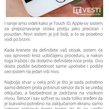
I ranije smo videli kako je Touch ID, Apple-ov sistem
za prepoznavanje otiska prstiju jako precizan i
pouzdan. Novi sistem je još bolji, a to se posebno
vodi po brzini.
Kada krenete da definišete vaš otisak, sistem će
vas sprovesti kroz uobičajenu proceduru, a nakon
toga tražiće i da dodatno definišete ivice prsta. Ovo
dosta podiže bezbednost same upotrebe i podiže
ceo sistem na jedan viši nivo.
Najbolja stvar u celoj priči je što je sada potrebno
samo delićem prsta pritisnuti senzor da bi se uređaj
otključao, a bezbednost je zadržana na visokom
nivou. Senzor i sav softver su sada toliko sređeni da
je bukvalno potrebno na zaključanom ekranu samo
jednom pritisnuti home taster da bi se uređaj