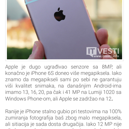
Apple je dugo ugrađivao senzore sa 8MP, ali
konačno je iPhone 6S doneo više megapiksela. Iako
znamo da megapikseli sami po sebi ne garantuju
viši kvalitet snimaka, na današnjim Android-ima
imamo 13, 16, 20, pa čak i 41 MP na Lumiji 1020 sa
.
Windows Phone-om, ali Apple se zadržao na 12
Ranije je iPhone stalno gubio pri testovima na 100%
zumiranja fotografija baš zbog malo megapiksela,
ali sitiacija je sada dosta drugačija. Iako 12 MP nije