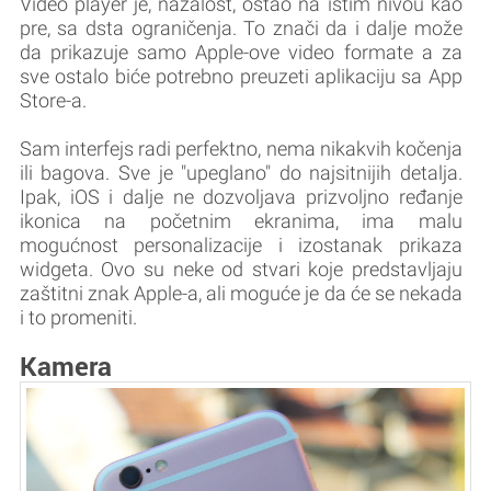
Video player je, nažalost, ostao na istim nivou kao
pre, sa dsta ograničenja. To znači da i dalje može
da prikazuje samo Apple-ove video formate a za
sve ostalo biće potrebno preuzeti aplikaciju sa App
Store-a.
Sam interfejs radi perfektno, nema nikakvih kočenja
ili bagova. Sve je "upeglano" do najsitnijih detalja.
Ipak, iOS i dalje ne dozvoljava prizvoljno ređanje
ikonica na početnim ekranima, ima malu
mogućnost personalizacije i izostanak prikaza
widgeta. Ovo su neke od stvari koje predstavljaju
zaštitni znak Apple-a, ali moguće je da će se nekada
i to promeniti.
Kamera