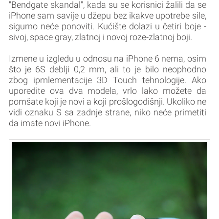
"Bendgate skandal", kada su se korisnici žalili da se
iPhone sam savije u džepu bez ikakve upotrebe sile,
sigurno neće ponoviti. Kućište dolazi u četiri boje -
sivoj, space gray, zlatnoj i novoj roze-zlatnoj boji.
Izmene u izgledu u odnosu na iPhone 6 nema, osim
što je 6S deblji 0,2 mm, ali to je bilo neophodno
zbog ipmlementacije 3D Touch tehnologije. Ako
uporedite ova dva modela, vrlo lako možete da
pomšate koji je novi a koji prošlogodišnji. Ukoliko ne
vidi oznaku S sa zadnje strane, niko neće primetiti
da imate novi iPhone.