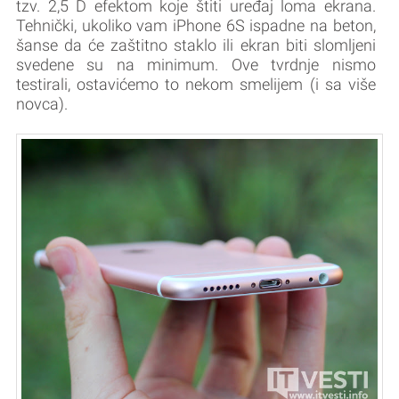
tzv. 2,5 D efektom koje štiti uređaj loma ekrana.
Tehnički, ukoliko vam iPhone 6S ispadne na beton,
šanse da će zaštitno staklo ili ekran biti slomljeni
svedene su na minimum. Ove tvrdnje nismo
testirali, ostavićemo to nekom smelijem (i sa više
novca).