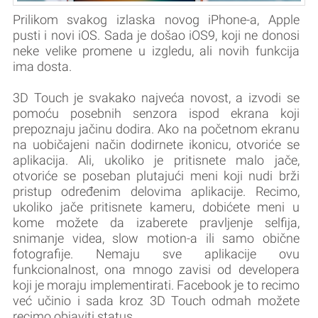
Prilikom svakog izlaska novog iPhone-a, Apple
pusti i novi iOS. Sada je došao iOS9, koji ne donosi
neke velike promene u izgledu, ali novih funkcija
ima dosta.
3D Touch je svakako najveća novost, a izvodi se
pomoću posebnih senzora ispod ekrana koji
prepoznaju jačinu dodira. Ako na početnom ekranu
na uobičajeni način dodirnete ikonicu, otvoriće se
aplikacija. Ali, ukoliko je pritisnete malo jače,
otvoriće se poseban plutajući meni koji nudi brži
pristup određenim delovima aplikacije. Recimo,
ukoliko jače pritisnete kameru, dobićete meni u
kome možete da izaberete pravljenje selfija,
snimanje videa, slow motion-a ili samo obične
fotografije. Nemaju sve aplikacije ovu
funkcionalnost, ona mnogo zavisi od developera
koji je moraju implementirati. Facebook je to recimo
već učinio i sada kroz 3D Touch odmah možete
recimo objaviti status.