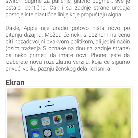
switch, dugme za paljenje, glavno dugme... sve je
ostalo identično. Čak i sa zadnje strane uređaja
postoje iste plastične linije koje propuštaju signal.
Dakle, Apple nije uradio gotovo ništa novo po
pitanju dizajna. Možda će neki, s obzirom na cenu
biti nezadovoljni ovakvom politikom, ali jedini način
(osim traženja S oznake na dnu sa zadnje strane)
da neko primeti da imate novi iPhone jeste da
izaberete novu roze-zlatnu verziju, koja će sigurno
privući veliku pažnju ženskog dela korisnika.
Ekran