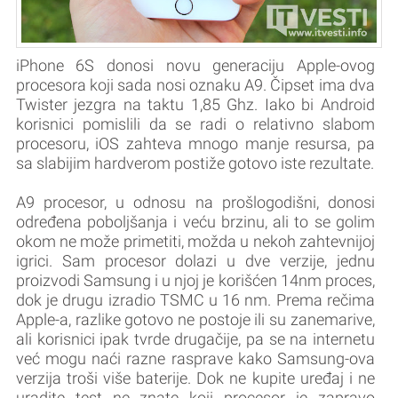
iPhone 6S donosi novu generaciju Apple-ovog
procesora koji sada nosi oznaku A9. Čipset ima dva
Twister jezgra na taktu 1,85 Ghz. Iako bi Android
korisnici pomislili da se radi o relativno slabom
procesoru, iOS zahteva mnogo manje resursa, pa
sa slabijim hardverom postiže gotovo iste rezultate.
A9 procesor, u odnosu na prošlogodišni, donosi
određena poboljšanja i veću brzinu, ali to se golim
okom ne može primetiti, možda u nekoh zahtevnijoj
igrici. Sam procesor dolazi u dve verzije, jednu
proizvodi Samsung i u njoj je korišćen 14nm proces,
dok je drugu izradio TSMC u 16 nm. Prema rečima
Apple-a, razlike gotovo ne postoje ili su zanemarive,
ali korisnici ipak tvrde drugačije, pa se na internetu
već mogu naći razne rasprave kako Samsung-ova
verzija troši više baterije. Dok ne kupite uređaj i ne
uradite test ne znate koji procesor je zapravo