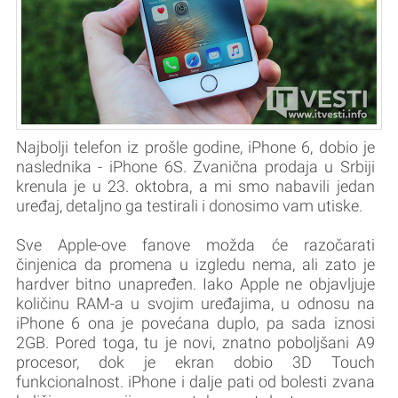
Najbolji telefon iz prošle godine, iPhone 6, dobio je
naslednika - iPhone 6S. Zvanična prodaja u Srbiji
krenula je u 23. oktobra, a mi smo nabavili jedan
uređaj, detaljno ga testirali i donosimo vam utiske.
Sve Apple-ove fanove možda će razočarati
činjenica da promena u izgledu nema, ali zato je
hardver bitno unapređen. Iako Apple ne objavljuje
količinu RAM-a u svojim uređajima, u odnosu na
iPhone 6 ona je povećana duplo, pa sada iznosi
2GB. Pored toga, tu je novi, znatno poboljšani A9
procesor, dok je ekran dobio 3D Touch
funkcionalnost. iPhone i dalje pati od bolesti zvana