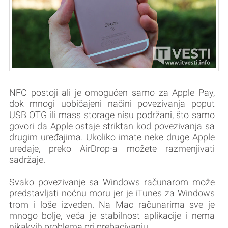
NFC postoji ali je omogućen samo za Apple Pay,
dok mnogi uobičajeni načini povezivanja poput
USB OTG ili mass storage nisu podržani, što samo
govori da Apple ostaje striktan kod povezivanja sa
drugim uređajima. Ukoliko imate neke druge Apple
uređaje, preko AirDrop-a možete razmenjivati
sadržaje.
Svako povezivanje sa Windows računarom može
predstavljati noćnu moru jer je iTunes za Windows
trom i loše izveden. Na Mac računarima sve je
mnogo bolje, veća je stabilnost aplikacije i nema
nikakvih problema pri prebacivanju.