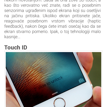
kao što verovatno već znate, radi se o posebnim
senzorima ugrađenim ispod ekrana koji su osetljivi
na jačinu pritiska. Ukoliko ekran pritisnete jače,
reagovaće posebnom vrstom vibracije (haptic
feedback), nakon čega ćete imati osećaj kao da se
ekran stvarno pomerio. Ipak, o toj tehnologiji malo
kasnije...
Touch ID