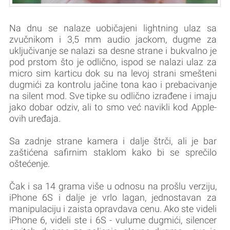
Na dnu se nalaze uobičajeni lightning ulaz sa
zvučnikom i 3,5 mm audio jackom, dugme za
uključivanje se nalazi sa desne strane i bukvalno je
pod prstom što je odlično, ispod se nalazi ulaz za
micro sim karticu dok su na levoj strani smešteni
dugmići za kontrolu jačine tona kao i prebacivanje
na silent mod. Sve tipke su odlično izrađene i imaju
jako dobar odziv, ali to smo već navikli kod Apple-
ovih uređaja.
Sa zadnje strane kamera i dalje štrči, ali je bar
zaštićena safirnim staklom kako bi se sprečilo
oštećenje.
Čak i sa 14 grama više u odnosu na prošlu verziju,
iPhone 6S i dalje je vrlo lagan, jednostavan za
manipulaciju i zaista opravdava cenu. Ako ste videli
iPhone 6, videli ste i 6S - vulume dugmići, silencer