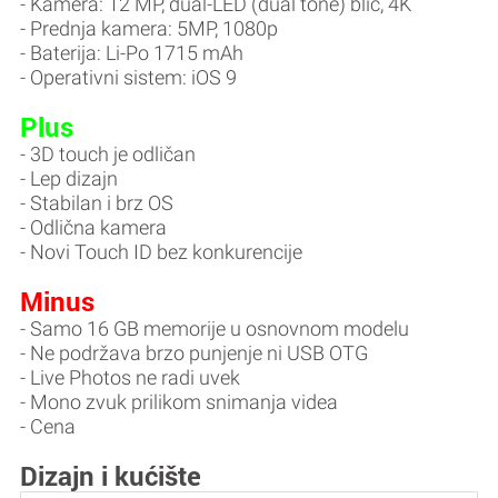
- Kamera: 12 MP, dual-LED (dual tone) blic, 4K
- Prednja kamera: 5MP, 1080p
- Baterija: Li-Po 1715 mAh
- Operativni sistem: iOS 9
Plus
- 3D touch je odličan
- Lep dizajn
- Stabilan i brz OS
- Odlična kamera
- Novi Touch ID bez konkurencije
Minus
- Samo 16 GB memorije u osnovnom modelu
- Ne podržava brzo punjenje ni USB OTG
- Live Photos ne radi uvek
- Mono zvuk prilikom snimanja videa
- Cena
Dizajn i kućište