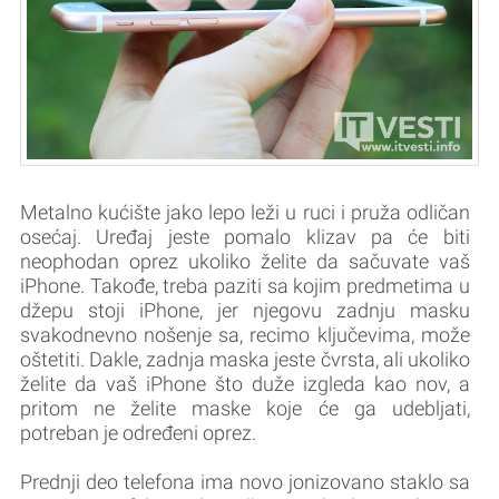
Metalno kućište jako lepo leži u ruci i pruža odličan
osećaj. Uređaj jeste pomalo klizav pa će biti
neophodan oprez ukoliko želite da sačuvate vaš
iPhone. Takođe, treba paziti sa kojim predmetima u
džepu stoji iPhone, jer njegovu zadnju masku
svakodnevno nošenje sa, recimo ključevima, može
oštetiti. Dakle, zadnja maska jeste čvrsta, ali ukoliko
želite da vaš iPhone što duže izgleda kao nov, a
pritom ne želite maske koje će ga udebljati,
potreban je određeni oprez.
Prednji deo telefona ima novo jonizovano staklo sa