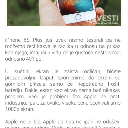
iPhone 6S Plus još uvek nismo testirali pa ne
možemo reći kakva je razlika u odnosu na prikaz
kod njega, imajući u vidu da je gustoća nešto veća,
odnosno 401 ppi.
U suštini, ekran je zaista odličan, bićete
prezadovoljni. Usput, spomenimo da ekrani sa
gomilom piksela samo će nepotrebno trošiti
bateriju. Dakle, ekran kao ekran nema baš nikakav
problem, veći je problem što Apple ne prati
industriju. Ipak, za ovako visoku cenu očekivali smo
1080p ekran.
Apple ne bi bio Apple da nas ne ipak ne oduševi
nekom novotarijom. Sada se ona zove 3D touch, a