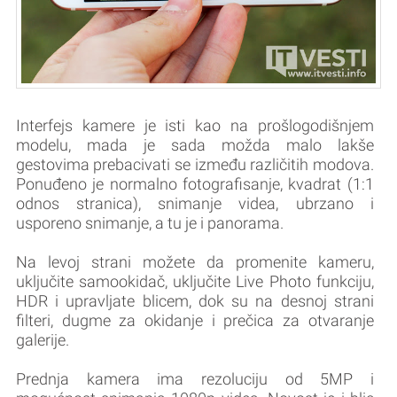
Interfejs kamere je isti kao na prošlogodišnjem
modelu, mada je sada možda malo lakše
gestovima prebacivati se između različitih modova.
Ponuđeno je normalno fotografisanje, kvadrat (1:1
odnos stranica), snimanje videa, ubrzano i
usporeno snimanje, a tu je i panorama.
Na levoj strani možete da promenite kameru,
uključite samookidač, uključite Live Photo funkciju,
HDR i upravljate blicem, dok su na desnoj strani
filteri, dugme za okidanje i prečica za otvaranje
galerije.
Prednja kamera ima rezoluciju od 5MP i