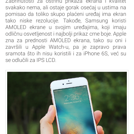
Zabrinutosti za oštrinu prikaza ekrana i kvalitet
svakako nema, ali ostaje gorak osećaj u ustima na
pomisao da toliko skupo plaćeni uređaj ima ekran
tako niske rezolucije. Takođe, Samsung koristi
AMOLED ekrane u svojim uređajima, koji imaju
odličnu osvetljenost i najbolji prikaz crne boje. Apple
zna za prednosti AMOLED ekrana, tako su oni i
završili u Apple Watch-u, pa je zapravo prava
sramota što ih nisu koristili i za iPhone 6S, već su
se odlučili za IPS LCD.