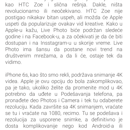
kao HTC Zoe i slična rešnja. Dakle, ništa
revolucionarno ili neočekivano. HTC Zoe nije
postigao nikakav bitan uspeh, ali možda će Apple
uspeti da popularizuje ovakav vid kreative. Kako u
Apple-u kažu, Live Photo biće podržan sledeće
godine i na Facebook-u, a za očekivati je da će biti
dostupan i na Insstagram-u u skorije vreme. Live
Photo ima šansu da postane novi trend na
društvenim mrežama, a da li će, ostaje tek da
vidimo.
iPhone 6s, kao što smo rekli, podržava snimanje 4K
videa. Apple je ovu opciju do bola zakomplikovao,
pa je tako, ukoliko želite da promenite mod u 4K
potrebno da uđete u Podešavanja telefona, pa
pronađete deo Photos i Camera i tek tu odaberete
rezoluciju. Kada završite sa 4K snimanjem, vraćate
se tu i vraćate na 1080, recimo. Tu se podešava i
rezolucija za usporene snimke, a definitivno je
dosta komplikovanije nego kod Android-a ili