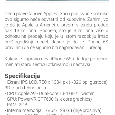
Cena prave fanove Apple-a, kao i poslovne korisnike
ovo sigurno neće odvratiti od kupovine. Zanimljivo
je da je Apple u Americi u prvom vikendu prodao
čak 13 miliona iPhone-a, što je 3 miliona više u
odnosu na prodaju koju je u istom razdoblju imao
prošlogodišnji model. Jasno je da je iPhone 6S
pravi hit i da će sigurno biti najprodavaniji uređaj.
Kakav je zapravo novi iPhone 6S i da li je potrebno
menjati staru šesticu otkrivamo u nastavku.
Specifikacija
- Ekran: IPS LCD, 750 x 1334 px (~326 ppi gustoće),
3D touch tehnologija
- CPU: Apple A9 - Dual-core 1.84 GHz Twister
- GPU: PowerVR GT7600 (six-core graphics)
- RAM: 2GB
- Interna memorija: 16/64/128 GB (nije proširiva)