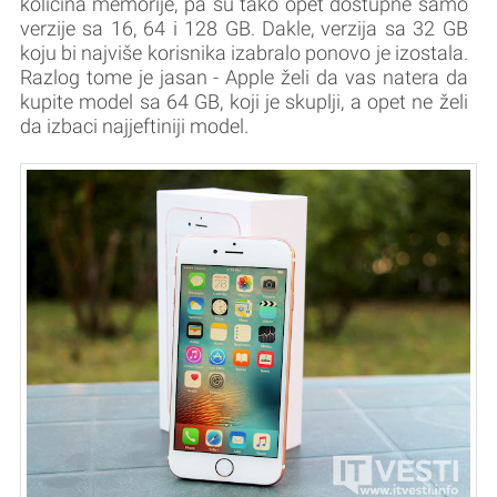
količina memorije, pa su tako opet dostupne samo
verzije sa 16, 64 i 128 GB. Dakle, verzija sa 32 GB
koju bi najviše korisnika izabralo ponovo je izostala.
Razlog tome je jasan - Apple želi da vas natera da
kupite model sa 64 GB, koji je skuplji, a opet ne želi
da izbaci najjeftiniji model.