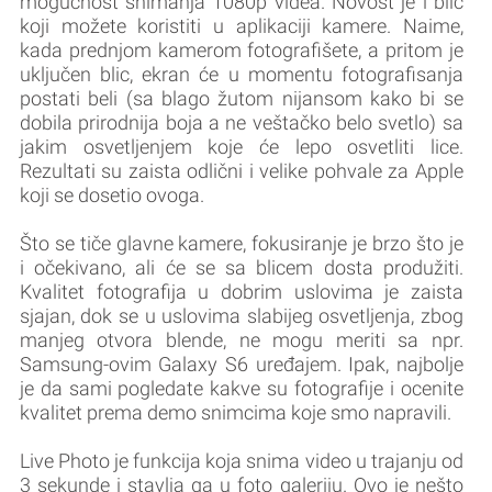
mogućnost snimanja 1080p videa. Novost je i blic
koji možete koristiti u aplikaciji kamere. Naime,
kada prednjom kamerom fotografišete, a pritom je
uključen blic, ekran će u momentu fotografisanja
postati beli (sa blago žutom nijansom kako bi se
dobila prirodnija boja a ne veštačko belo svetlo) sa
jakim osvetljenjem koje će lepo osvetliti lice.
Rezultati su zaista odlični i velike pohvale za Apple
koji se dosetio ovoga.
Što se tiče glavne kamere, fokusiranje je brzo što je
i očekivano, ali će se sa blicem dosta produžiti.
Kvalitet fotografija u dobrim uslovima je zaista
sjajan, dok se u uslovima slabijeg osvetljenja, zbog
manjeg otvora blende, ne mogu meriti sa npr.
Samsung-ovim Galaxy S6 uređajem. Ipak, najbolje
je da sami pogledate kakve su fotografije i ocenite
kvalitet prema demo snimcima koje smo napravili.
Live Photo je funkcija koja snima video u trajanju od
3 sekunde i stavlja ga u foto galeriju. Ovo je nešto