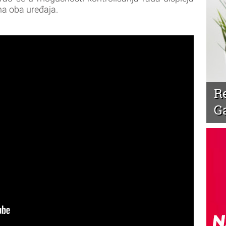
na oba uređaja.
R
G