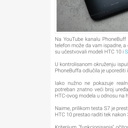
Na YouTube kanalu PhoneBuff p
telefon može da vam ispadne, a d
su učestvovali modeli HTC 10 i
S
U kontrolisanom okruženju ispu
PhoneBuffa odlučila je uporediti
Iako nužno ne pokazuje realno 
potreban znatno veći broj uređaj
HTC-ovog modela u odnosu na hv
Naime, prilikom testa S7 je pres
HTC 10 prestao raditi tek nakon 
Kriterijum "funkcionisanja" očit