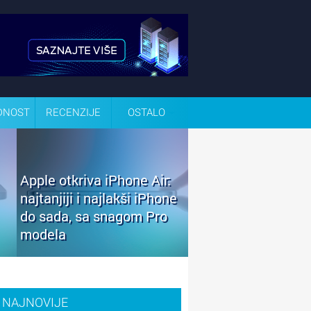
DNOST
RECENZIJE
OSTALO
Apple otkriva iPhone Air:
najtanjiji i najlakši iPhone
do sada, sa snagom Pro
modela
NAJNOVIJE