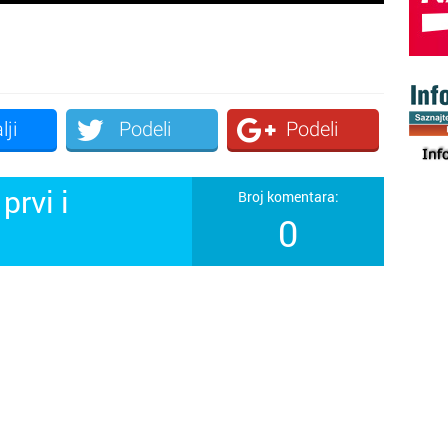
lji
Podeli
Podeli
prvi i
Broj komentara:
0
!