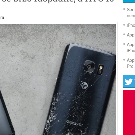
Sert
nem
ra
iPh
Appl
Appl
iPh
Appl
Pro 