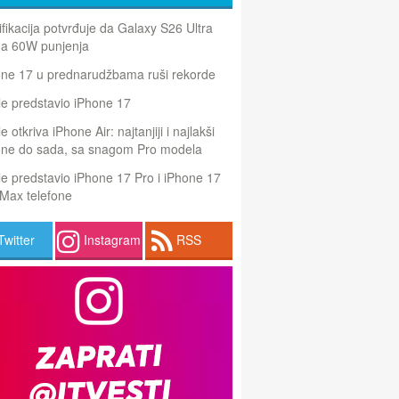
ifikacija potvrđuje da Galaxy S26 Ultra
a 60W punjenja
one 17 u prednarudžbama ruši rekorde
e predstavio iPhone 17
e otkriva iPhone Air: najtanjiji i najlakši
one do sada, sa snagom Pro modela
e predstavio iPhone 17 Pro i iPhone 17
Max telefone
Twitter
Instagram
RSS