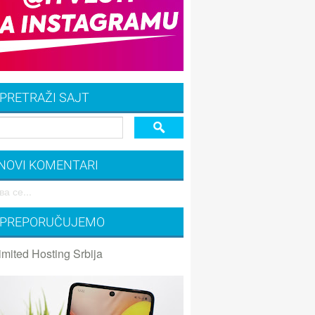
PRETRAŽI SAJT
NOVI KOMENTARI
а се...
PREPORUČUJEMO
imited Hosting Srbija