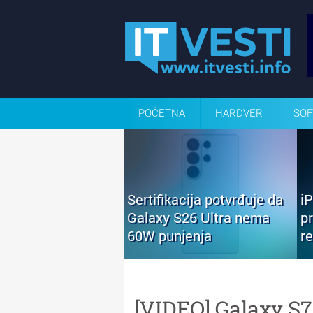
POČETNA
HARDVER
SOF
Sertifikacija potvrđuje da
i
Galaxy S26 Ultra nema
p
60W punjenja
r
[VIDEO] Galaxy S7