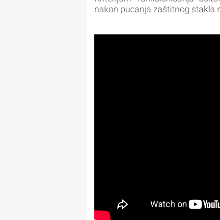
nakon pucanja zaštitnog stakla 