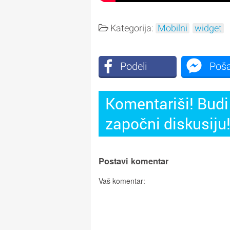
Kategorija:
Mobilni
widget
Podeli
Poša
Komentariši! Budi 
započni diskusiju
Postavi komentar
Vaš komentar: