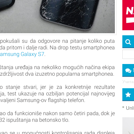
okušali su da odgovore na pitanje koliko puta
a pritom i dalje radi. Na drop testu smartphonea
amsung Galaxy S7
.
štanja uređaja na nekoliko mogućih načina ekipa
 izdržljivost dva izuzetno popularna smartphonea.
Учитав
stanje stvari, jer je za konkretnije rezultate
a, test ukazuje na ozbiljan potencijal najnovijeg
aljeni Samsung-ov flagship telefon.
Unl
tao da funkcioniše nakon samo četiri pada, dok je
32 ispuštanja na betonsko tlo.
ovao se u mogućnosti kontrolisanja rada displeja