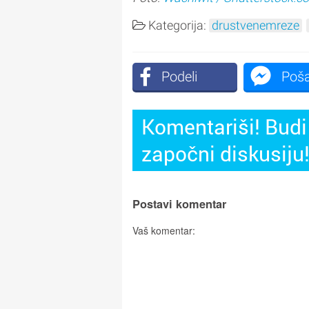
Kategorija:
drustvenemreze
Podeli
Poša
Komentariši! Budi 
započni diskusiju
Postavi komentar
Vaš komentar: