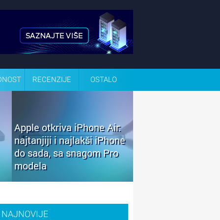
DNOST
RECENZIJE
OSTALO
Apple otkriva iPhone Air:
najtanjiji i najlakši iPhone
do sada, sa snagom Pro
modela
NAJNOVIJE