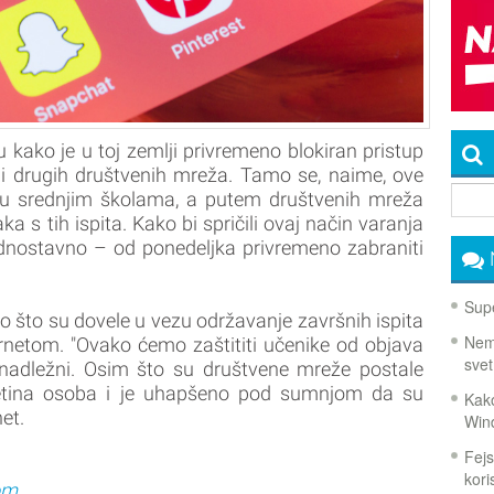
su kako je u toj zemlji privremeno blokiran pristup
ini drugih društvenih mreža. Tamo se, naime, ove
ti u srednjim školama, a putem društvenih mreža
aka s tih ispita. Kako bi spričili ovaj način varanja
jednostavno – od ponedeljka privremeno zabraniti
Supe
ko što su dovele u vezu održavanje završnih ispita
Nema
nternetom. "Ovako ćemo zaštititi učenike od objava
svet
u nadležni. Osim što su društvene mreže postale
esetina osoba i je uhapšeno pod sumnjom da su
Kako
net.
Win
Fejs
koris
om