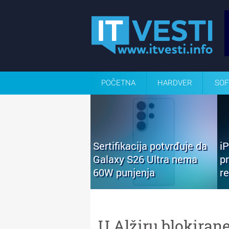
POČETNA
HARDVER
SOF
Sertifikacija potvrđuje da
i
Galaxy S26 Ultra nema
p
60W punjenja
r
U Alžiru blokiran