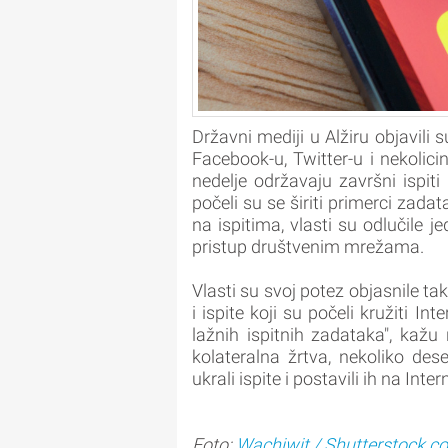
Državni mediji u Alžiru objavili 
Facebook-u, Twitter-u i nekolic
nedelje održavaju završni ispi
počeli su se širiti primerci zadat
na ispitima, vlasti su odlučile 
pristup društvenim mrežama.
Vlasti su svoj potez objasnile ta
i ispite koji su počeli kružiti I
lažnih ispitnih zadataka", kaž
kolateralna žrtva, nekoliko d
ukrali ispite i postavili ih na Inter
Foto:
Wachiwit / Shutterstock.c