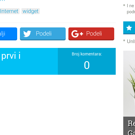
I ne
Internet
widget
podr
lji
Podeli
Podeli
Unl
prvi i
Broj komentara:
0
!
R
G