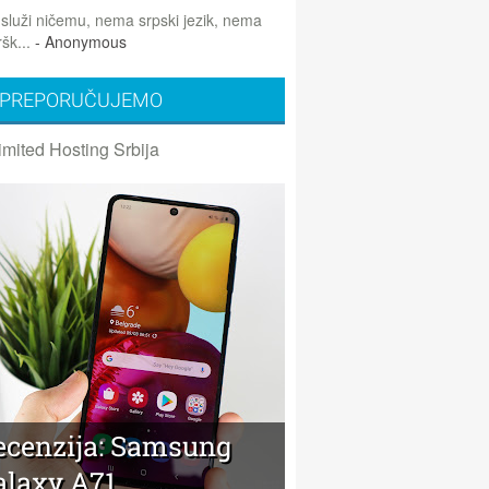
 služi ničemu, nema srpski jezik, nema
šk...
- Anonymous
PREPORUČUJEMO
imited Hosting Srbija
ecenzija: Samsung
alaxy A71