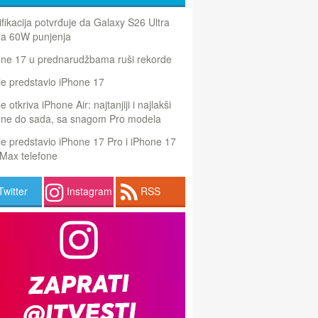
ifikacija potvrđuje da Galaxy S26 Ultra
a 60W punjenja
one 17 u prednarudžbama ruši rekorde
e predstavio iPhone 17
e otkriva iPhone Air: najtanjiji i najlakši
one do sada, sa snagom Pro modela
e predstavio iPhone 17 Pro i iPhone 17
Max telefone
Twitter
Instagram
RSS