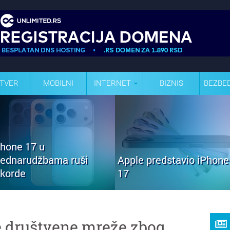
TVER
MOBILNI
INTERNET
BIZNIS
BEZBE
Phone 17 u
rednarudžbama ruši
Apple predstavio iPhone
ekorde
17
e društvene mreže zbog