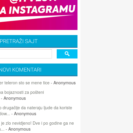
PRETRAŽI SAJT
NOVI KOMENTARI
r teleron sto se mene tice
- Anonymous
 bojaznosti za pošteni
- Anonymous
 drugačije da nateraju ljude da koriste
dow...
- Anonymous
 je zlo nevidjeno! Dve i po godine ga ne
...
- Anonymous