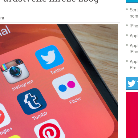
Sert
nem
ra
iPh
Appl
Appl
iPh
Appl
Pro 